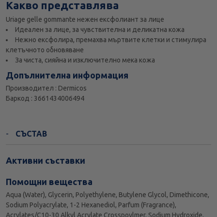
Какво представлява
Uriage gelle gommante нежен ексфолиант за лице
Идеален за лице, за чувствителна и деликатна кожа
Нежно ексфолира, премахва мъртвите клетки и стимулира
клетъчното обновяване
За чиста, сияйна и изключително мека кожа
Допълнителна информация
Производител : Dermicos
Баркод : 3661434006494
СЪСТАВ
Активни съставки
Помощни вещества
Aqua (Water), Glycerin, Polyethylene, Butylene Glycol, Dimethicone,
Sodium Polyacrylate, 1-2 Hexanediol, Parfum (Fragrance),
Acrylates/C10-30 Alkyl Acrylate Crosspoylmer, Sodium Hydroxide,