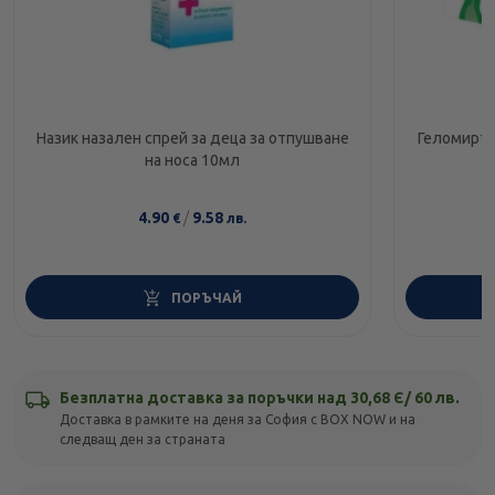
Назик назален спрей за деца за отпушване
Геломирто
на носа 10мл
4.90
/
9.58
€
лв.
ПОРЪЧАЙ
Безплатна доставка за поръчки над 30,68 Є/ 60 лв.
Доставка в рамките на деня за София с BOX NOW и на
следващ ден за страната