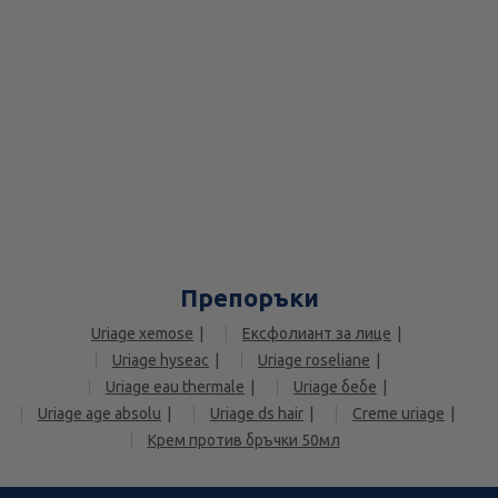
Препоръки
Uriage xemose
Ексфолиант за лице
Uriage hyseac
Uriage roseliane
Uriage eau thermale
Uriage бебе
Uriage age absolu
Uriage ds hair
Creme uriage
Крем против бръчки 50мл