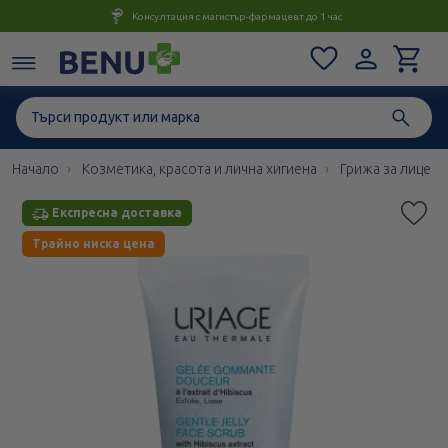
Консултация с магистър-фармацевт до 1 час
Начало
Козметика, красота и лична хигиена
Грижа за лице
Етикети
Експресна доставка
Експресна доставка
Трайно ниска цена