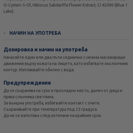
O-Cymen-5-Ol, Hibiscus Sabdariffa Flower Extract, CI 42090 (Blue 1
Lake).
НАЧИН НА УПОТРЕБА
Дозировка и начин на употреба
Нанасяйте един или два пъти седмично с нежни масажиращи
движения върху кожата на лицето, като избягвате околоочния
контур. Изплаквайте обилно с вода.
Предупреждение
Да се съхранява на сухо и прохладно място, далеч от деца и
пряка слънчева светлина.
За външна употреба, избягвайте контакт с очите.
Съхранявайте при температура под 25 градуса.
Да не се използва след изтичане на крайния срок.