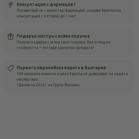
Консултация с фармацевт
Посъветвай се с магистър-фармацевт онлайн! Безплатна
консултация с отговор до 1 час!
Подарък мостра с всяка поръчка
Получи подарък с всяка своя покупка, без оглед на
стойността – тествай различни продукти!
Първата европейска верига в България
189 милиона клиенти в цяла Европа се доверяват на нашата
експертиза.
*Данни за 2023г. на Група Фьоникс