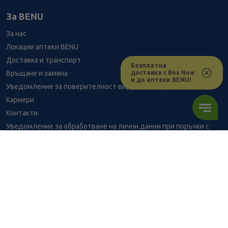
За BENU
За нас
Локации аптеки BENU
Доставка и транспорт
Безплатна
доставка с Box Now
Връщане и замяна
и до аптеки BENU!
Уведомление за поверителност видеонаблюдение
Кариери
Контакти
Уведомление за обработване на лични данни при поръчки с
доставка до аптека
BENU - Моят здравен експерт
Консултация с фармацевт
12.59
/
24,62
В наличност
€
лв.
Здравен портал - блог
Често задавани въпроси
ПОРЪЧАЙ