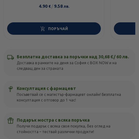
4.90
/
9.58
€
лв.
ПОРЪЧАЙ
Безплатна доставка за поръчки над 30,68 Є/ 60 лв.
Доставка в рамките на деня за София с BOX NOW и на
следващ ден за страната
Консултация с фармацевт
Посъветвай се с магистър-фармацевт онлайн! Безплатна
консултация с отговор до 1 час!
Подарък мостра с всяка поръчка
Получи подарък с всяка своя покупка, без оглед на
стойността – тествай различни продукти!