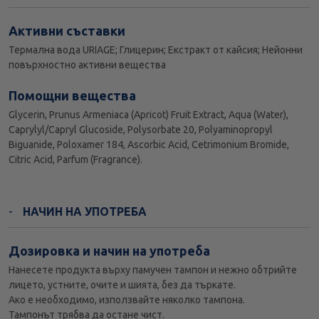
Активни съставки
Термална вода URIAGE; Глицерин; Екстракт от кайсия; Нейонни
повърхностно активни вещества
Помощни вещества
Glycerin, Prunus Armeniaca (Apricot) Fruit Extract, Aqua (Water),
Caprylyl/Capryl Glucoside, Polysorbate 20, Polyaminopropyl
Biguanide, Poloxamer 184, Ascorbic Acid, Cetrimonium Bromide,
Citric Acid, Parfum (Fragrance).
НАЧИН НА УПОТРЕБА
Дозировка и начин на употреба
Нанесете продукта върху памучен тампон и нежно обтрийте
лицето, устните, очите и шията, без да търкате.
Ако е необходимо, използвайте няколко тампона.
Тампонът трябва да остане чист.