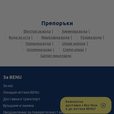
Препоръки
Филтри за вода
Хининова вода
Вода за уста
Мицеларна вода
Розова вода
Термална вода
Uriage xemose
Атопична кожа
Creme uriage
Garnier мицеларна
За BENU
За нас
Локации аптеки BENU
Доставка и транспорт
Безплатна
доставка с Box Now
Връщане и замяна
и до аптеки BENU!
Уведомление за поверителност видеонаблюдение