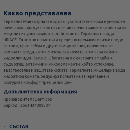
Какво представлява
Термална Мицеларната вода за чувствителна кожа е уникален
почистващ продукт, който съчетава почистващите свойства на
мицелите с упокояващото действие на Термалната вода
URIAGE. Тя нежно почиства и прецизно премахва всички следи
от грим, прах, себум и други замърсявания, причинени от
околната среда, като не изсушава кожата, а запазва нейния
хидролипиден баланс. Обогатена е с екстракт от кайсия,
съдържащ витамини и микроелементи, който успокоява,
възстановява и защитава кожата. Термалната мицеларна вода
хидратира кожата, редуцира появата на зачервяване и
осигурява комфорт през целия ден.
Допълнителна информация
Производител : Dermicos
Баркод : 3661434009334
СЪСТАВ