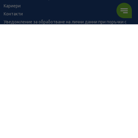
Кариери
Контакти
Уведомление за обработване на лични данни при поръчки с
доставка до аптека
BENU - Моят здравен експерт
Консултация с фармацевт
14.89
/
29,12
В наличност
€
лв.
Здравен портал - блог
Често задавани въпроси
ПОРЪЧАЙ
ВРЪЗКИ
Изпълнителна агенция по лекарствата
Български фармацевтичен съюз
Българска асоциация на помощник-фармацевтите
Министерство на здравеопазването
Комисия за защита на потребителите