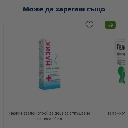
Може да харесаш също
Назик назален спрей за деца за отпушване
Геломирто
на носа 10мл