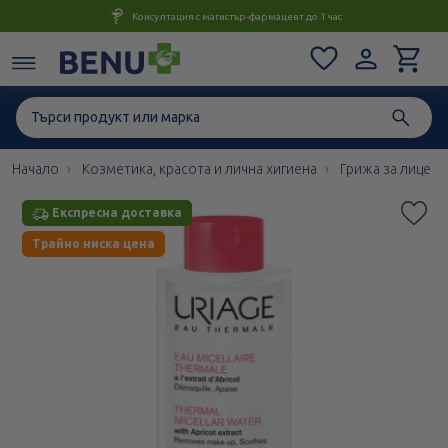
Консултация с магистър-фармацевт до 1 час
Начало
Козметика, красота и лична хигиена
Грижа за лице
Етикети
Експресна доставка
Експресна доставка
Трайно ниска цена