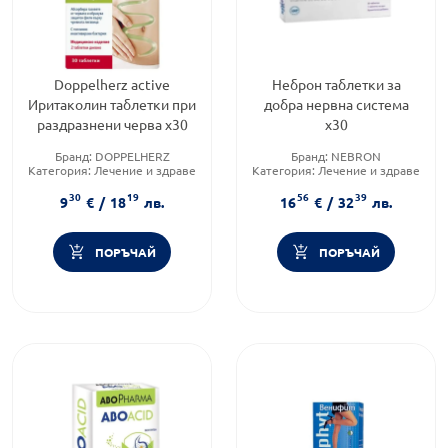
Doppelherz active
Неброн таблетки за
Иритаколин таблетки при
добра нервна система
раздразнени черва х30
x30
Бранд:
DOPPELHERZ
Бранд:
NEBRON
Категория:
Лечение и здраве
Категория:
Лечение и здраве
Форма на продукта:
таблетки
Приложение:
орално
30
19
56
39
9
€
/
18
лв.
16
€
/
32
лв.
ПОРЪЧАЙ
ПОРЪЧАЙ