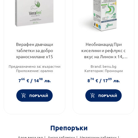
Верафен дъвчащи
Необианацид При
таблетки за добро
киселини и рефлукс с
храносмилане х15
вкус на Лимон х 14,
Aboca
Предназначено за:
възрастни
Brand:
benu.bg
Приложение:
орално
Категория:
Промоции
Форма на продукта:
таблетки
Форма на продукта:
таблетки
66
98
74
09
7
€
/
14
лв.
8
€
/
17
лв.
ПОРЪЧАЙ
ПОРЪЧАЙ
Препоръки
Алое вера гел
Ангал таблетки
Мелатонин таблетки