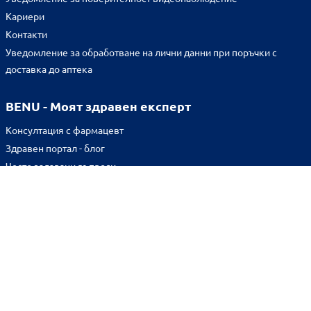
Кариери
Контакти
Уведомление за обработване на лични данни при поръчки с
доставка до аптека
BENU - Моят здравен експерт
Консултация с фармацевт
Здравен портал - блог
Често задавани въпроси
ВРЪЗКИ
Изпълнителна агенция по лекарствата
Български фармацевтичен съюз
Българска асоциация на помощник-фармацевтите
Министерство на здравеопазването
Комисия за защита на потребителите