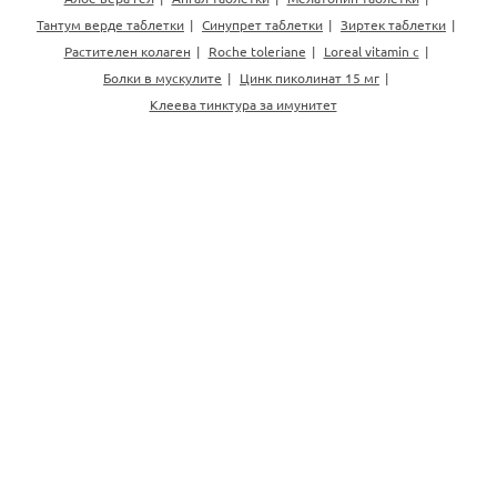
Тантум верде таблетки
Синупрет таблетки
Зиртек таблетки
Растителен колаген
Roche toleriane
Loreal vitamin c
Болки в мускулите
Цинк пиколинат 15 мг
Клеева тинктура за имунитет