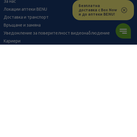
За нас
Безплатна
Локации аптеки BENU
доставка с Box Now
и до аптеки BENU!
Доставка и транспорт
Връщане и замяна
Уведомление за поверителност видеонаблюдение
Кариери
Контакти
Уведомление за обработване на лични данни при поръчки с
доставка до аптека
BENU - Моят здравен експерт
5.11
/
9,99
В наличност
€
лв.
Консултация с фармацевт
ПОРЪЧАЙ
Здравен портал - блог
Често задавани въпроси
ВРЪЗКИ
Изпълнителна агенция по лекарствата