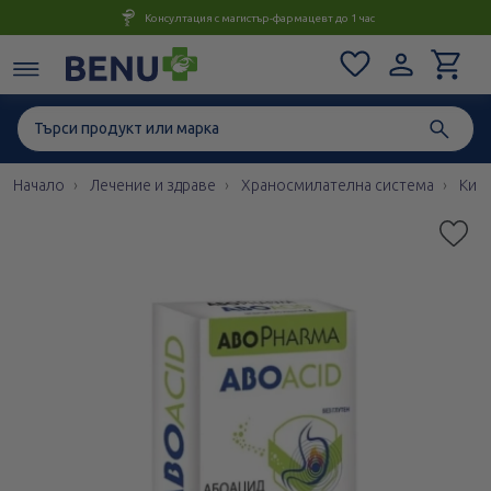
Консултация с магистър-фармацевт до 1 час
Начало
Лечение и здраве
Храносмилателна система
Кисе