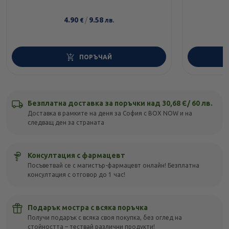
4.90
/
9.58
€
лв.
ПОРЪЧАЙ
Безплатна доставка за поръчки над 30,68 Є/ 60 лв.
Доставка в рамките на деня за София с BOX NOW и на
следващ ден за страната
Консултация с фармацевт
Посъветвай се с магистър-фармацевт онлайн! Безплатна
консултация с отговор до 1 час!
Подарък мостра с всяка поръчка
Получи подарък с всяка своя покупка, без оглед на
стойността – тествай различни продукти!