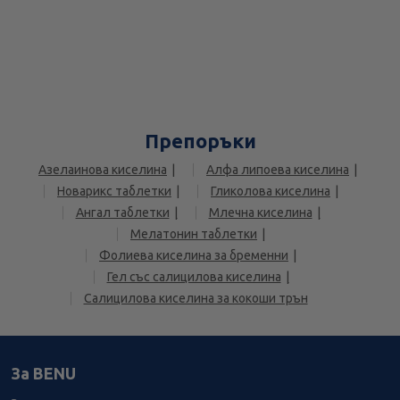
Препоръки
Азелаинова киселина
Алфа липоева киселина
Новарикс таблетки
Гликолова киселина
Ангал таблетки
Млечна киселина
Мелатонин таблетки
Фолиева киселина за бременни
Гел със салицилова киселина
Салицилова киселина за кокоши трън
За BENU