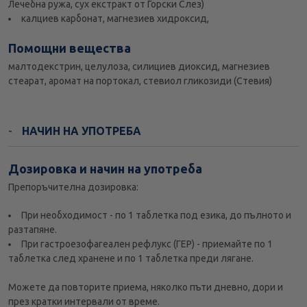
Лечебна ружа, сух екстракт от Горски Слез)
калциев карбонат, магнезиев хидроксид,
Помощни вещества
малтодекстрин, целулоза, силициев диоксид, магнезиев
стеарат, аромат на портокал, стевиол гликозиди (Стевия)
НАЧИН НА УПОТРЕБА
Дозировка и начин на употреба
Препоръчителна дозировка:
При необходимост - по 1 таблетка под езика, до пълното и
разтапяне.
При гастроезофагеален рефлукс (ГЕР) - приемайте по 1
таблетка след хранене и по 1 таблетка преди лягане.
Можете да повторите приема, няколко пъти дневно, дори и
през кратки интервали от време.