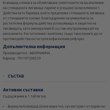
Ксанацид спомага за облекчаване симптомите на възпаление
на стомашната лигавица: парене и усещане за киселинност.
Действа като бариера, която предпазва стомашната лигавица
от стомашните сокове. Благодарение на уникалната си
растителна формула действа успокояващо и защитно на
лигавицата, като минералния й състав неутрализира рН на
киселините. Растителният комплекс също така помага да се
прoтиводейства на гастроезофагеалния рефлукс.
Допълнителна информация
Производител : ABOPHARMA
Баркод : 701197206229
СЪСТАВ
Активни съставки
Съдържание в 1 таблетка:
формула Ксанацид (Алое вера гел, сух екстракт от корен на