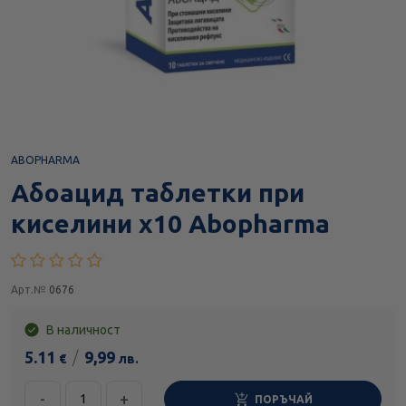
ABOPHARMA
Абоацид таблетки при
киселини х10 Abopharma
Арт.№
0676
В наличност
5.11
/
9,99
€
лв.
-
+
ПОРЪЧАЙ