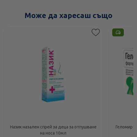
Може да харесаш също
Назик назален спрей за деца за отпушване
Геломирто
на носа 10мл