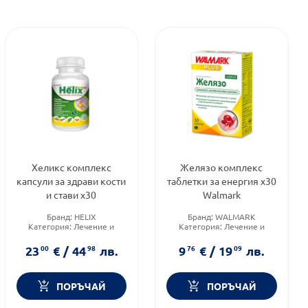
Хеликс комплекс
Желязо комплекс
капсули за здрави кости
таблетки за енергия х30
и стави х30
Walmark
Бранд:
HELIX
Бранд:
WALMARK
Категория:
Лечение и
Категория:
Лечение и
здраве
здраве
Форма на продукта:
Форма на продукта:
23
00
€
/
44
98
лв.
9
76
€
/
19
09
лв.
таблетки
таблетки
ПОРЪЧАЙ
ПОРЪЧАЙ