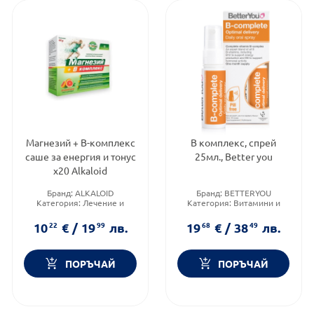
Магнезий + В-комплекс
B комплекс, спрей
саше за енергия и тонус
25мл., Better you
х20 Alkaloid
Бранд:
ALKALOID
Бранд:
BETTERYOU
Категория:
Лечение и
Категория:
Витамини и
здраве
минерали
10
22
€
/
19
99
лв.
19
68
€
/
38
49
лв.
ПОРЪЧАЙ
ПОРЪЧАЙ