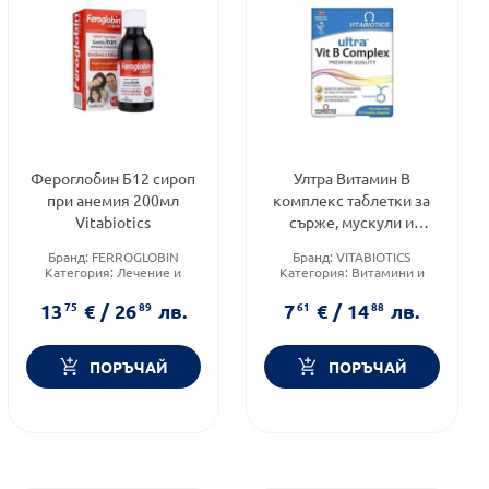
Фероглобин Б12 сироп
Ултра Витамин B
при анемия 200мл
комплекс таблетки за
Vitabiotics
сърже, мускули и
нервна система х60
Бранд:
FERROGLOBIN
Бранд:
VITABIOTICS
Vitabiotics
Категория:
Лечение и
Категория:
Витамини и
здраве
минерали
Форма на продукта:
сироп
Форма на продукта:
13
75
€
/
26
89
лв.
7
61
€
/
14
88
лв.
таблетки
ПОРЪЧАЙ
ПОРЪЧАЙ