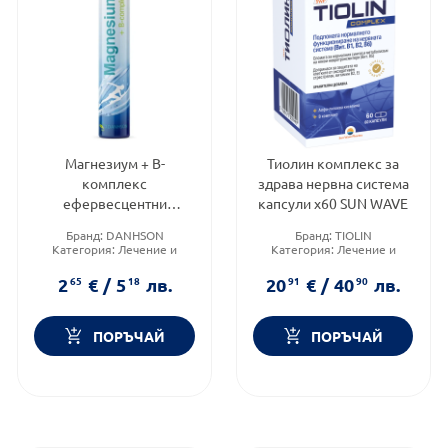
Магнезиум + В-
Тиолин комплекс за
комплекс
здрава нервна система
ефервесцентни
капсули х60 SUN WAVE
таблетки при мускулна
Бранд:
DANHSON
Бранд:
TIOLIN
умора х20
Категория:
Лечение и
Категория:
Лечение и
здраве
здраве
Форма на продукта:
Форма на продукта:
капсули
2
65
€
/
5
18
лв.
20
91
€
/
40
90
лв.
ефервесцентни таблетки
ПОРЪЧАЙ
ПОРЪЧАЙ