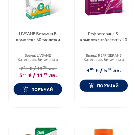
LIVSANE Витамин В
Рефригеранс Б-
комплекс 60 таблетки
комплекс таблетки x 40
Бранд:
LIVSANE
Бранд:
REFRIGERANS
Категория:
Витамини и
Категория:
Витамини и
минерали
минерали
15
98
7
€
/
13
лв.
Форма на продукта:
3
06
€
/
5
98
лв.
таблетки
5
72
€
/
11
19
лв.
ПОРЪЧАЙ
ПОРЪЧАЙ