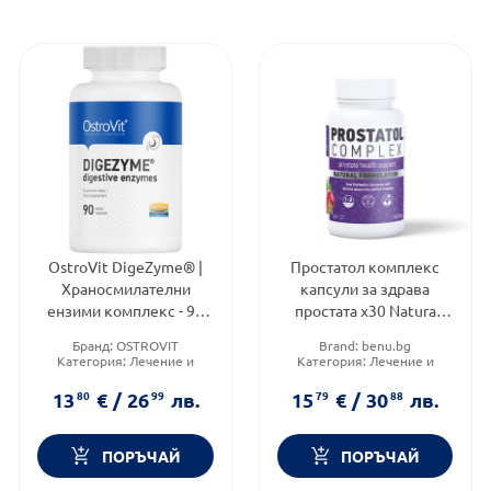
OstroVit DigeZyme® |
Простатол комплекс
Храносмилателни
капсули за здрава
ензими комплекс - 90
простата х30 Natura
табл.
Therapy
Бранд:
OSTROVIT
Brand:
benu.bg
Категория:
Лечение и
Категория:
Лечение и
здраве
здраве
Форма на продукта:
Форма на продукта:
капсули
13
80
€
/
26
99
лв.
15
79
€
/
30
88
лв.
таблетка
ПОРЪЧАЙ
ПОРЪЧАЙ