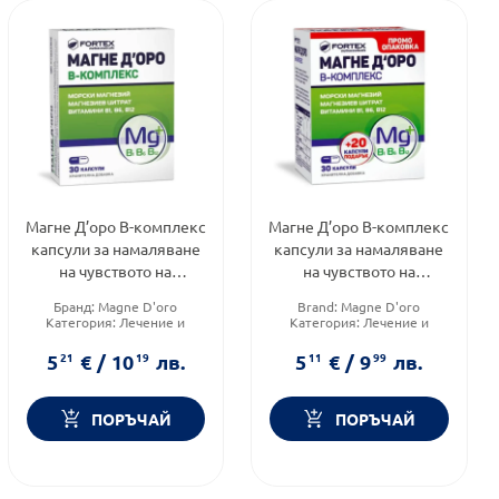
Магне Д’оро В-комплекс
Магне Д’оро В-комплекс
капсули за намаляване
капсули за намаляване
на чувството на
на чувството на
отпадналост и умора х30
отпадналост и умора
Бранд:
Magne D'oro
Brand:
Magne D'oro
х30+20
Категория:
Лечение и
Категория:
Лечение и
здраве
здраве
Форма на продукта:
капсули
Форма на продукта:
капсули
5
21
€
/
10
19
лв.
5
11
€
/
9
99
лв.
ПОРЪЧАЙ
ПОРЪЧАЙ