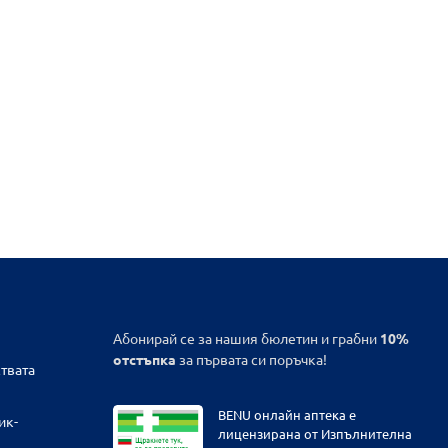
Абонирай се за нашия бюлетин и грабни
10%
отстъпка
за първата си поръчка!
твата
BENU онлайн аптека е
ик-
лицензирана от Изпълнителна