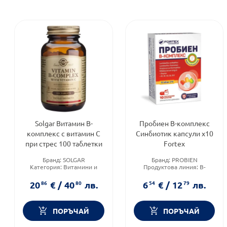
Solgar Витамин B-
Пробиен B-комплекс
комплекс с витамин C
Синбиотик капсули х10
при стрес 100 таблетки
Fortex
Бранд:
SOLGAR
Бранд:
PROBIEN
Категория:
Витамини и
Продуктова линия:
B-
минерали
COMPLEX
Форма на продукта:
Форма на продукта:
капсули
20
86
€
/
40
80
лв.
6
54
€
/
12
79
лв.
таблетки
ПОРЪЧАЙ
ПОРЪЧАЙ