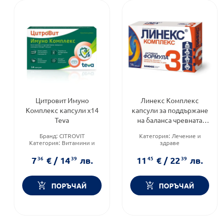
Цитровит Имуно
Линекс Комплекс
Комплекс капсули x14
капсули за поддържане
Teva
на баланса чревната
микрофлора х14 Sandoz
Бранд:
CITROVIT
Категория:
Лечение и
Категория:
Витамини и
здраве
минерали
Продуктова линия:
Форма на продукта:
капсули
COMPLEX
7
36
€
/
14
39
лв.
11
45
€
/
22
39
лв.
Форма на продукта:
капсули
ПОРЪЧАЙ
ПОРЪЧАЙ