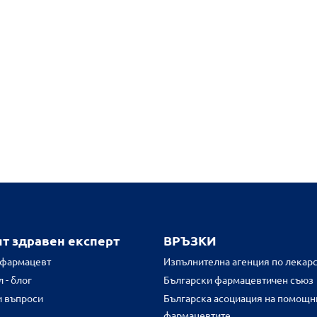
ят здравен експерт
ВРЪЗКИ
 фармацевт
Изпълнителна агенция по лекарс
 - блог
Български фармацевтичен съюз
и въпроси
Българска асоциация на помощн
фармацевтите