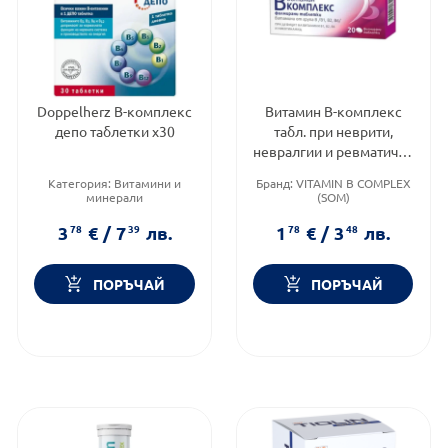
Doppelherz В-комплекс
Витамин В-комплекс
депо таблетки х30
табл. при неврити,
невралгии и ревматични
заболявания х20
Категория:
Витамини и
Бранд:
VITAMIN B COMPLEX
минерали
(SOM)
Продуктова линия:
ACTIVE
Категория:
Витамини и
Форма на продукта:
минерали
3
78
€
/
7
39
лв.
1
78
€
/
3
48
лв.
таблетки
Форма на продукта:
таблетки
ПОРЪЧАЙ
ПОРЪЧАЙ