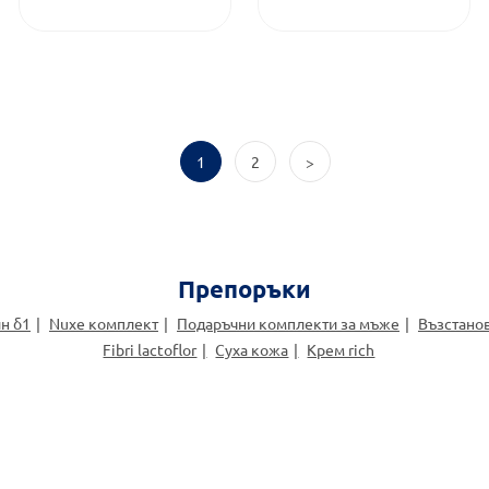
1
2
>
Препоръки
н б1
Nuxe комплект
Подаръчни комплекти за мъже
Възстано
Fibri lactoflor
Суха кожа
Крем rich