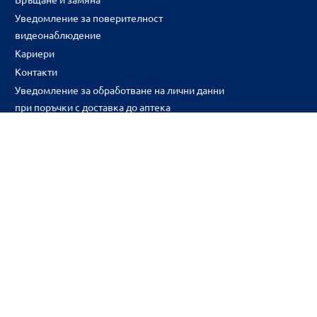
Уведомление за поверителност
видеонаблюдение
Кариери
Контакти
Уведомление за обработване на лични данни
при поръчки с доставка до аптека
CH
CZ
EE
LT
LV
HU
NL
RS
SK
RO
IT
BE
IE
UK
NO
DE
Цените и промоциите на продуктите обявени в онлайн аптека 
2026BENU ® Всички права запазени