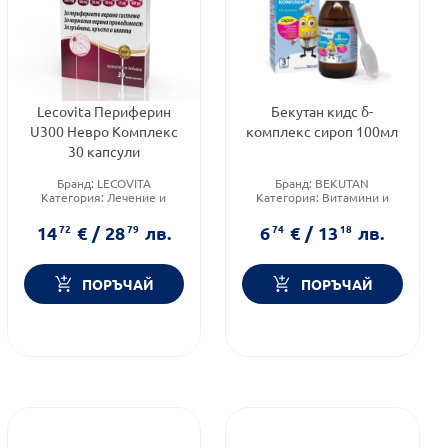
Lecovita Периферин
Бекутан кидс б-
U300 Невро Комплекс
комплекс сироп 100мл
30 капсули
Бранд:
LECOVITA
Бранд:
BEKUTAN
Категория:
Лечение и
Категория:
Витамини и
здраве
минерали
Форма на продукта:
капсули
Форма на продукта:
сироп
14
72
€
/
28
79
лв.
6
74
€
/
13
18
лв.
ПОРЪЧАЙ
ПОРЪЧАЙ