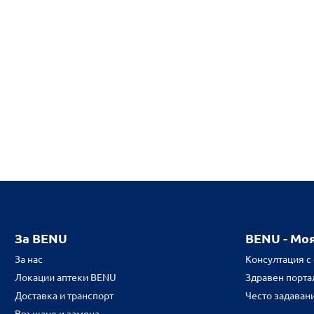
За BENU
BENU - Мо
За нас
Консултация с
Локации аптеки BENU
Здравен портал
Доставка и транспорт
Често задаван
Връщане и замяна