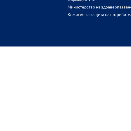
Министерство на здравеопазван
Комисия за защита на потребите
FR
benu.bg важат само за нея и могат да се различават от цените във 
разстояние.
Общи условия
Защита на личните данни
Карта на сайта