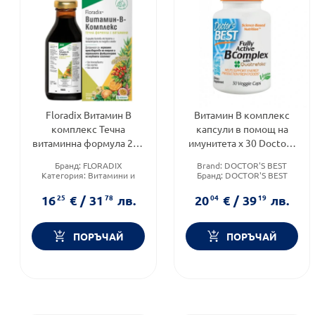
Floradix Витамин В
Витамин B комплекс
комплекс Течна
капсули в помощ на
витаминна формула 250
имунитета х 30 Doctor's
мл
Best
Бранд:
FLORADIX
Brand:
DOCTOR'S BEST
Категория:
Витамини и
Бранд:
DOCTOR'S BEST
минерали
Форма на продукта:
капсули
Форма на продукта:
сироп
16
25
€
/
31
78
лв.
20
04
€
/
39
19
лв.
ПОРЪЧАЙ
ПОРЪЧАЙ