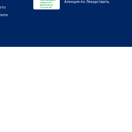
Агенция по Лекарствата.
ето
лите
физическите ни обекти и други наши платформи за продажба от