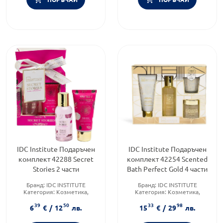
IDC Institute Подаръчен
IDC Institute Подаръчен
комплект 42288 Secret
комплект 42254 Scented
Stories 2 части
Bath Perfect Gold 4 части
Бранд:
IDC INSTITUTE
Бранд:
IDC INSTITUTE
Категория:
Козметика,
Категория:
Козметика,
красота и лична хигиена
красота и лична хигиена
39
50
33
98
Форма на продукта:
Форма на продукта:
6
€
/
12
лв.
15
€
/
29
лв.
комплект
комплект