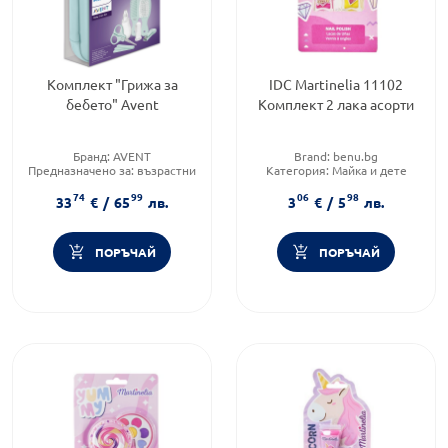
Комплект "Грижа за
IDC Martinelia 11102
бебето" Avent
Комплект 2 лака асорти
Бранд:
AVENT
Brand:
benu.bg
Предназначено за:
възрастни
Категория:
Майка и дете
Форма на продукта:
помпа за
Форма на продукта:
74
99
06
98
кърма
комплект
33
€
/
65
лв.
3
€
/
5
лв.
ПОРЪЧАЙ
ПОРЪЧАЙ