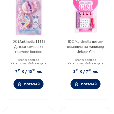
IDC Martinelia 11113
IDC Martinelia детски
Детски комплект
комплект за маникюр
гримове бонбон
Unique Girl
Brand:
benu.bg
Brand:
benu.bg
Категория:
Майка и дете
Категория:
Майка и дете
Форма на продукта:
Форма на продукта:
15
98
83
49
комплект
комплект
7
€
/
13
лв.
3
€
/
7
лв.
ПОРЪЧАЙ
ПОРЪЧАЙ