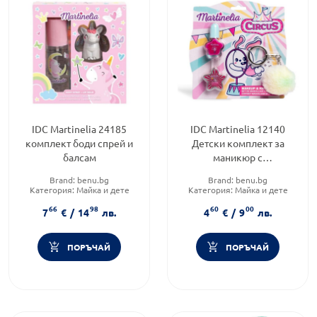
IDC Martinelia 24185
IDC Martinelia 12140
комплект боди спрей и
Детски комплект за
балсам
маникюр с
ключодържател
Brand:
benu.bg
Brand:
benu.bg
Категория:
Майка и дете
Категория:
Майка и дете
Форма на продукта:
Форма на продукта:
66
98
60
00
комплект
комплект
7
€
/
14
лв.
4
€
/
9
лв.
ПОРЪЧАЙ
ПОРЪЧАЙ