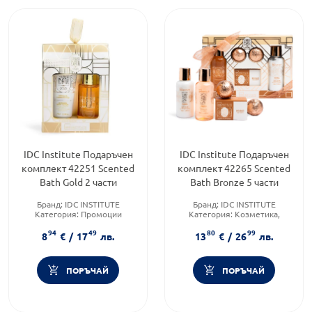
IDC Institute Подаръчен
IDC Institute Подаръчен
комплект 42251 Scented
комплект 42265 Scented
Bath Gold 2 части
Bath Bronze 5 части
Бранд:
IDC INSTITUTE
Бранд:
IDC INSTITUTE
Категория:
Промоции
Категория:
Козметика,
Форма на продукта:
красота и лична хигиена
94
49
80
99
комплект
Форма на продукта:
8
€
/
17
лв.
13
€
/
26
лв.
комплект
ПОРЪЧАЙ
ПОРЪЧАЙ