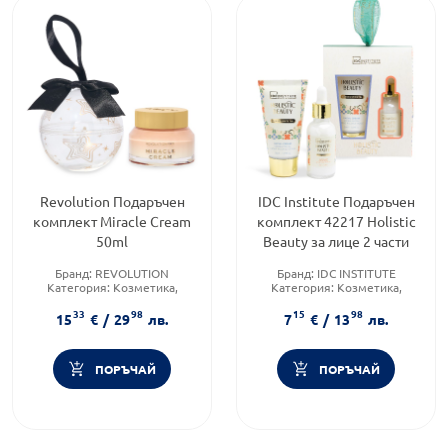
Revolution Подаръчен
IDC Institute Подаръчен
комплект Miracle Cream
комплект 42217 Holistic
50ml
Beauty за лице 2 части
Бранд:
REVOLUTION
Бранд:
IDC INSTITUTE
Категория:
Козметика,
Категория:
Козметика,
красота и лична хигиена
красота и лична хигиена
33
98
15
98
Форма на продукта:
Форма на продукта:
15
€
/
29
лв.
7
€
/
13
лв.
комплект
комплект
ПОРЪЧАЙ
ПОРЪЧАЙ