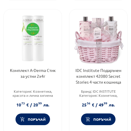
Комплект A-Derma Стик
IDC Institute Подаръчен
за устни 2х4г
комплект 42080 Secret
Stories 4 части кошница
Категория:
Козметика,
Бранд:
IDC INSTITUTE
красота и лична хигиена
Категория:
Козметика,
Продуктова линия:
NATURAL
красота и лична хигиена
73
99
56
99
CARE
Форма на продукта:
10
€
/
20
лв.
25
€
/
49
лв.
Форма на продукта:
комплект
комплект
ПОРЪЧАЙ
ПОРЪЧАЙ