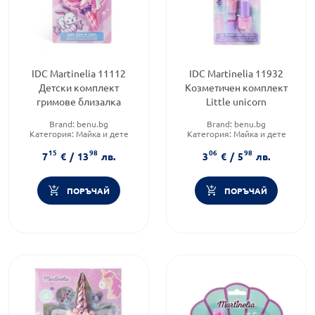
IDC Martinelia 11112
IDC Martinelia 11932
Детски комплект
Козметичен комплект
гримове близалка
Little unicorn
Brand:
benu.bg
Brand:
benu.bg
Категория:
Майка и дете
Категория:
Майка и дете
Форма на продукта:
Форма на продукта:
15
98
06
98
комплект
комплект
7
€
/
13
лв.
3
€
/
5
лв.
ПОРЪЧАЙ
ПОРЪЧАЙ