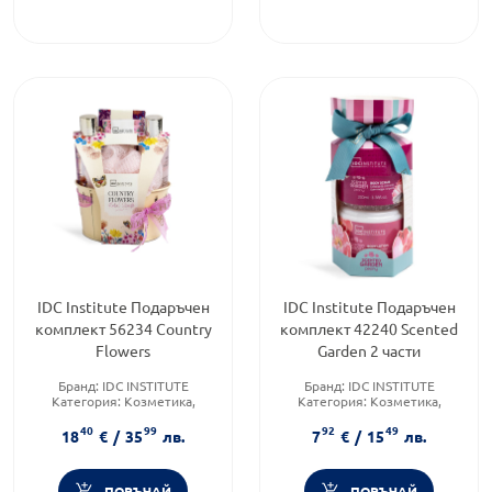
IDC Institute Подаръчен
IDC Institute Подаръчен
комплект 56234 Country
комплект 42240 Scented
Flowers
Garden 2 части
Бранд:
IDC INSTITUTE
Бранд:
IDC INSTITUTE
Категория:
Козметика,
Категория:
Козметика,
красота и лична хигиена
красота и лична хигиена
40
99
92
49
Форма на продукта:
Форма на продукта:
18
€
/
35
лв.
7
€
/
15
лв.
комплект
комплект
ПОРЪЧАЙ
ПОРЪЧАЙ