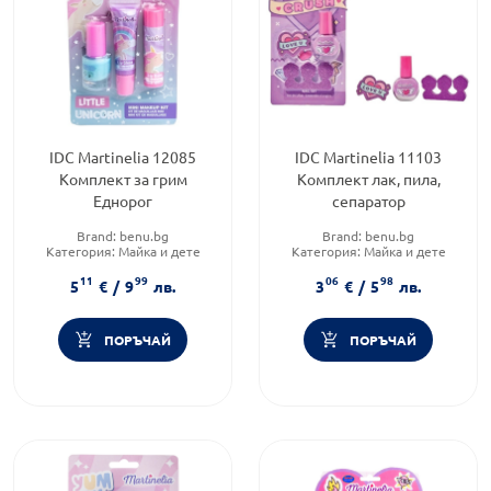
IDC Martinelia 12085
IDC Martinelia 11103
Комплект за грим
Комплект лак, пила,
Еднорог
сепаратор
Brand:
benu.bg
Brand:
benu.bg
Категория:
Майка и дете
Категория:
Майка и дете
Форма на продукта:
Форма на продукта:
11
99
06
98
комплект
комплект
5
€
/
9
лв.
3
€
/
5
лв.
ПОРЪЧАЙ
ПОРЪЧАЙ