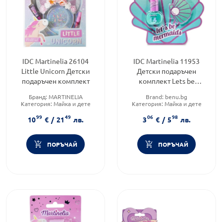
IDC Martinelia 26104
IDC Martinelia 11953
Little Unicorn Детски
Детски подаръчен
подаръчен комплект
комплект Lets be
mermaids
Бранд:
MARTINELIA
Brand:
benu.bg
Категория:
Майка и дете
Категория:
Майка и дете
Форма на продукта:
Форма на продукта:
99
49
06
98
комплект
комплект
10
€
/
21
лв.
3
€
/
5
лв.
ПОРЪЧАЙ
ПОРЪЧАЙ