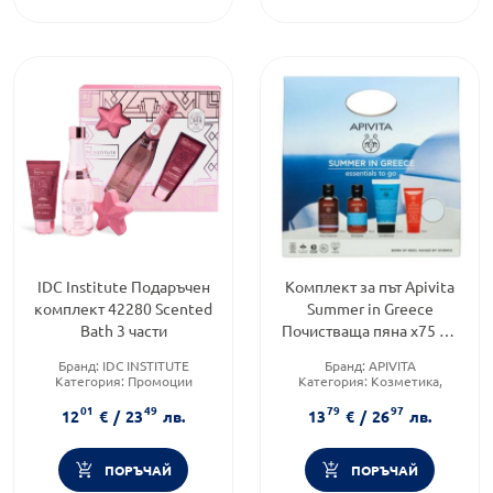
IDC Institute Подаръчен
Комплект за път Apivita
комплект 42280 Scented
Summer in Greece
Bath 3 части
Почистваща пяна х75 мл
+ Шампоан х75 мл +
Бранд:
IDC INSTITUTE
Бранд:
APIVITA
Балсам х75 мл + С
Категория:
Промоции
Категория:
Козметика,
Форма на продукта:
красота и лична хигиена
01
49
79
97
комплект
12
€
/
23
лв.
13
€
/
26
лв.
ПОРЪЧАЙ
ПОРЪЧАЙ