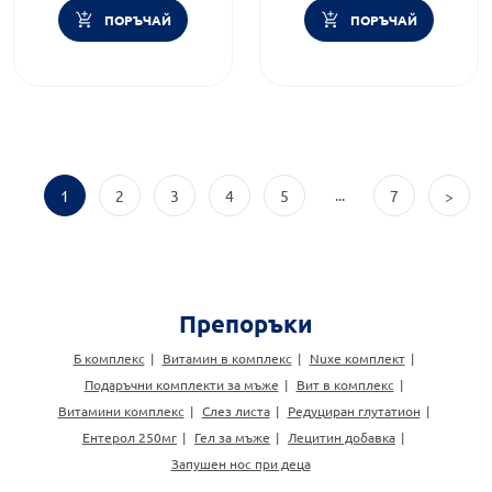
ПОРЪЧАЙ
ПОРЪЧАЙ
...
1
2
3
4
5
7
>
Препоръки
Б комплекс
Витамин в комплекс
Nuxe комплект
Подаръчни комплекти за мъже
Вит в комплекс
Витамини комплекс
Слез листа
Редуциран глутатион
Ентерол 250мг
Гел за мъже
Лецитин добавка
Запушен нос при деца