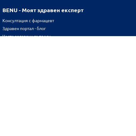
BENU - Моят здравен експерт
Консултация с фармацевт
Здравен портал - блог
Често задавани въпроси
ВРЪЗКИ
Изпълнителна агенция по лекарствата
Български фармацевтичен съюз
Българска асоциация на помощник-фармацевтите
Министерство на здравеопазването
Комисия за защита на потребителите
Абонирай се за нашия бюлетин и грабни
10% отстъпка
за
първата си поръчка!
BENU онлайн аптека е лицензирана от