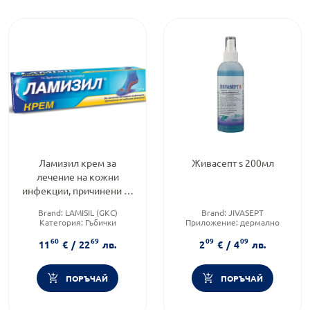
Ламизил крем за
Живасепт s 200мл
лечение на кожни
инфекции, причинени от
гъбички (микози) 1% 30г
Brand:
LAMISIL (GKC)
Brand:
JIVASEPT
Категория:
Гъбички
Приложение:
дермално
Форма на продукта:
крем
Форма на продукта:
разтвор
60
69
09
09
11
€
/
22
лв.
2
€
/
4
лв.
ПОРЪЧАЙ
ПОРЪЧАЙ