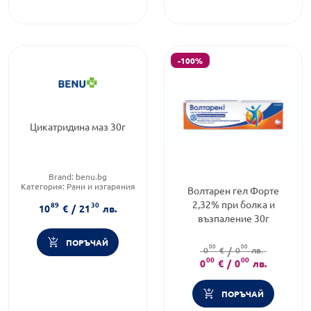
-100%
Цикатридина маз 30г
Brand:
benu.bg
Категория:
Рани и изгаряния
Волтарен гел Форте
Форма на продукта:
унгвент
2,32% при болка и
89
30
10
€
/
21
лв.
възпаление 30г
ПОРЪЧАЙ
00
00
0
€
/
0
лв.
00
00
0
€
/
0
лв.
ПОРЪЧАЙ