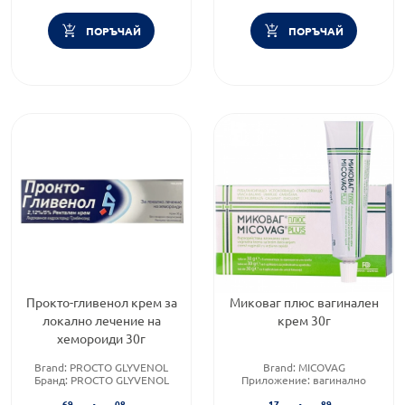
ПОРЪЧАЙ
ПОРЪЧАЙ
Прокто-гливенол крем за
Миковаг плюс вагинален
локално лечение на
крем 30г
хемороиди 30г
Brand:
PROCTO GLYVENOL
Brand:
MICOVAG
Бранд:
PROCTO GLYVENOL
Приложение:
вагинално
Категория:
Лечение на
Форма на продукта:
69
08
17
89
хемороиди
вагинален крем