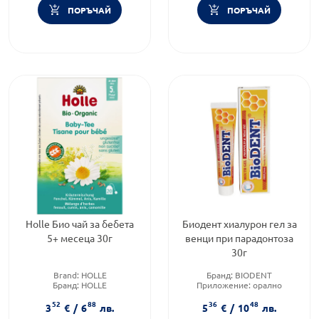
ПОРЪЧАЙ
ПОРЪЧАЙ
Holle Био чай за бебета
Биодент хиалурон гел за
5+ месеца 30г
венци при парадонтоза
30г
Brand:
HOLLE
Бранд:
BIODENT
Бранд:
HOLLE
Приложение:
орално
Категория:
Чайове и билки
Форма на продукта:
гел
52
88
36
48
3
€
/
6
лв.
5
€
/
10
лв.