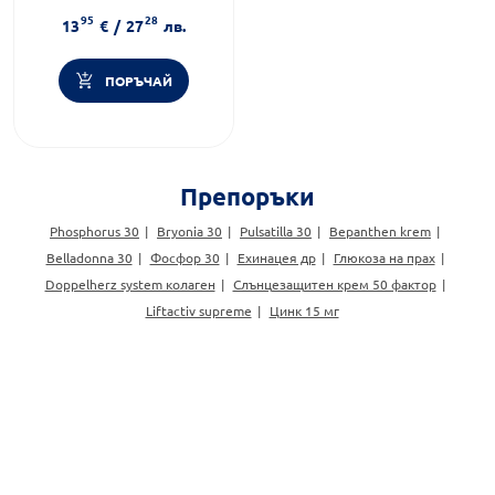
хемороиди
95
28
Форма на продукта:
унгвент
13
€
/
27
лв.
ПОРЪЧАЙ
Препоръки
Phosphorus 30
Bryonia 30
Pulsatilla 30
Bepanthen krem
Belladonna 30
Фосфор 30
Ехинацея др
Глюкоза на прах
Doppelherz system колаген
Слънцезащитен крем 50 фактор
Liftactiv supreme
Цинк 15 мг