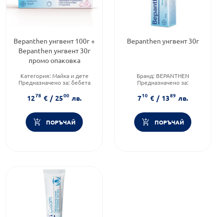
Bepanthen унгвент 100г +
Bepanthen унгвент 30г
Bepanthen унгвент 30г
промо опаковка
Категория:
Майка и дете
Бранд:
BEPANTHEN
Предназначено за:
бебета
Предназначено за:
Приложение:
дермално
възрастни/деца
78
00
10
89
Форма на продукта:
унгвент
12
€
/
25
лв.
7
€
/
13
лв.
ПОРЪЧАЙ
ПОРЪЧАЙ