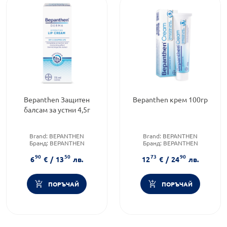
Bepanthen Защитен
Bepanthen крем 100гр
балсам за устни 4,5г
Brand:
BEPANTHEN
Brand:
BEPANTHEN
Бранд:
BEPANTHEN
Бранд:
BEPANTHEN
Форма на продукта:
балсам
Категория:
Подсичане
90
50
73
90
6
€
/
13
лв.
12
€
/
24
лв.
ПОРЪЧАЙ
ПОРЪЧАЙ