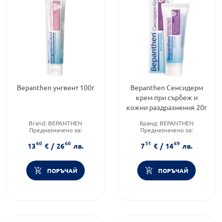
Bepanthen унгвент 100г
Bepanthen Сенсидерм
крем при сърбеж и
кожни раздразнения 20г
Brand:
BEPANTHEN
Бранд:
BEPANTHEN
Предназначено за:
Предназначено за:
възрастни/деца
възрастни/деца
60
60
51
69
Форма на продукта:
унгвент
Приложение:
дермално
13
€
/
26
лв.
7
€
/
14
лв.
ПОРЪЧАЙ
ПОРЪЧАЙ