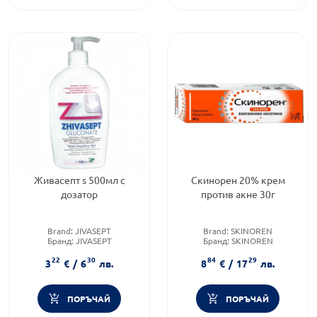
Живасепт s 500мл с
Скинорен 20% крем
дозатор
против акне 30г
Brand:
JIVASEPT
Brand:
SKINOREN
Бранд:
JIVASEPT
Бранд:
SKINOREN
Категория:
Дезинфектанти
Категория:
Акне
22
30
84
29
3
€
/
6
лв.
8
€
/
17
лв.
ПОРЪЧАЙ
ПОРЪЧАЙ