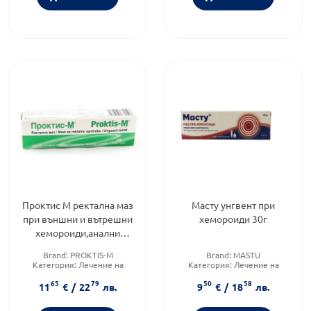
Проктис М ректална маз
Масту унгвент при
при външни и вътрешни
хемороиди 30г
хемороиди,анални
рагади 30г
Brand:
PROKTIS-M
Brand:
MASTU
Категория:
Лечение на
Категория:
Лечение на
хемороиди
хемороиди
65
79
50
58
Предназначено за:
Форма на продукта:
унгвент
11
€
/
22
лв.
9
€
/
18
лв.
възрастни/деца