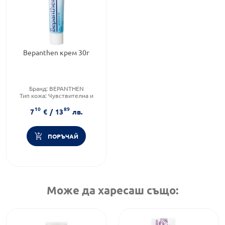
Bepanthen крем 30г
Бранд:
BEPANTHEN
Тип кожа:
Чувствителна и
раздразнена кожа
10
89
Форма на продукта:
крем
7
€
/
13
лв.
ПОРЪЧАЙ
Може да харесаш също: