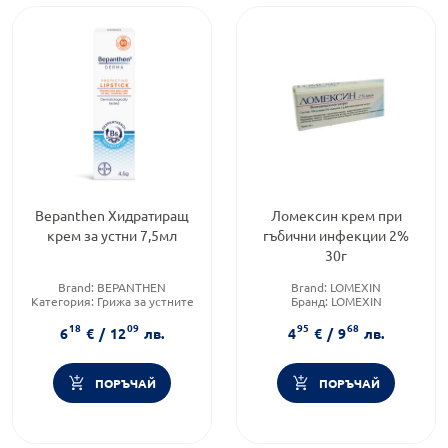
Bepanthen Хидратиращ
Ломексин крем при
крем за устни 7,5мл
гъбични инфекции 2%
30г
Brand:
BEPANTHEN
Brand:
LOMEXIN
Категория:
Грижа за устните
Бранд:
LOMEXIN
и зоната около устните
Форма на продукта:
крем
18
09
95
68
Форма на продукта:
крем
6
€
/
12
лв.
4
€
/
9
лв.
ПОРЪЧАЙ
ПОРЪЧАЙ