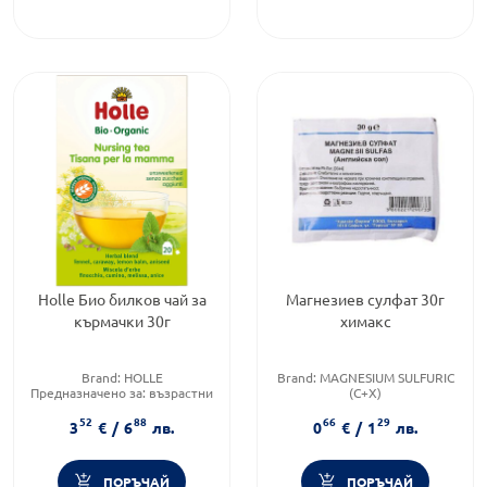
Holle Био билков чай за
Магнезиев сулфат 30г
кърмачки 30г
химакс
Brand:
HOLLE
Brand:
MAGNESIUM SULFURIC
Предназначено за:
възрастни
(C+X)
Приложение:
орално
Бранд:
MAGNESIUM SULFURIC
52
88
66
29
(C+X)
3
€
/
6
лв.
0
€
/
1
лв.
Категория:
Запек
(констипация)
ПОРЪЧАЙ
ПОРЪЧАЙ