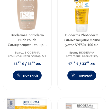
Bioderma Photoderm
Bioderma Photoderm
Nude touch
Слънчезащитно мляко
Слънцезащитен тониран
ултра SPF50+ 100 мл
крем SPF50+ светъл цвят
Бранд:
BIODERMA
Бранд:
BIODERMA
40 мл
Слънцезащитен фактор:
SPF
Категория:
Козметика,
50
красота и лична хигиена
25
69
19
62
Форма на продукта:
крем
Продуктова линия:
18
€
/
35
лв.
17
€
/
33
лв.
PHOTODERM
ПОРЪЧАЙ
ПОРЪЧАЙ