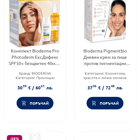
Комплект Bioderma Pro
Bioderma Pigmentbio
Photoderm ЕксДифенс
Дневен крем за лице
SPF50+ безцветен 40мл +
против пигментации
Фотодерм Спрей SPF50+
SPF50+ 40 мл + Нощен
Бранд:
BIODERMA
Категория:
Козметика,
200 мл
крем за лице против
Категория:
Промоции
красота и лична хигиена
Продуктова линия:
Тип кожа:
Всеки тип кожа
99
61
06
48
PHOTODERM
Функционалност:
30
€
/
60
лв.
37
€
/
72
лв.
Пигментация
ПОРЪЧАЙ
ПОРЪЧАЙ
-25%