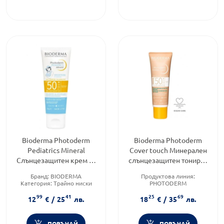
Bioderma Photoderm
Bioderma Photoderm
Pediatrics Mineral
Cover touch Минерален
Слънцезащитен крем за
слънцезащитен тониран
бебета и деца SPF50+ 50
крем SPF50+ светъл цвят
Бранд:
BIODERMA
Продуктова линия:
гр
40 гр
Категория:
Трайно ниски
PHOTODERM
цени
Тип козметика:
99
41
25
69
Форма на продукта:
крем
Дермокозметика
12
€
/
25
лв.
18
€
/
35
лв.
Форма на продукта:
крем
ПОРЪЧАЙ
ПОРЪЧАЙ