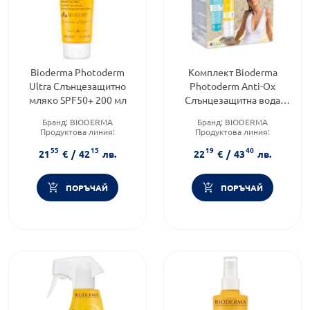
Bioderma Photoderm
Комплект Bioderma
Ultra Слънцезащитно
Photoderm Anti-Ox
мляко SPF50+ 200 мл
Слънцезащитна вода
SPF50 200мл + Мляко за
Бранд:
BIODERMA
Бранд:
BIODERMA
след слънце 100мл
Продуктова линия:
Продуктова линия:
PHOTODERM
PHOTODERM
55
15
19
40
Слънцезащитен фактор:
SPF
Тип козметика:
21
€
/
42
лв.
22
€
/
43
лв.
50
Дермокозметика
ПОРЪЧАЙ
ПОРЪЧАЙ