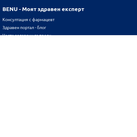
BENU - Моят здравен експерт
Консултация с фармацевт
Здравен портал - блог
Често задавани въпроси
ВРЪЗКИ
Изпълнителна агенция по лекарствата
Български фармацевтичен съюз
Българска асоциация на помощник-фармацевтите
Министерство на здравеопазването
Комисия за защита на потребителите
Абонирай се за нашия бюлетин и грабни
10% отстъпка
за
първата си поръчка!
BENU онлайн аптека е лицензирана от