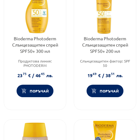
Bioderma Photoderm
Bioderma Photoderm
Слънцезащитен спрей
Слънцезащитен спрей
SPF50+ 300 мл
SPF50+ 200 мл
Продуктова линия:
Слънцезащитен фактор:
SPF
PHOTODERM
50
Тип продукт:
Спрей
Тип козметика:
75
45
69
51
Форма на продукта:
спрей
Дермокозметика
23
€
/
46
лв.
19
€
/
38
лв.
Тип продукт:
Спрей
ПОРЪЧАЙ
ПОРЪЧАЙ