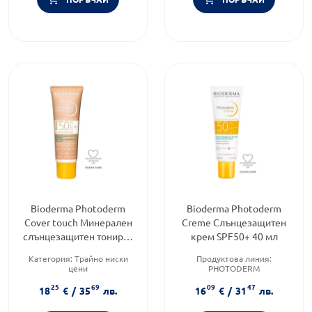
Bioderma Photoderm
Bioderma Photoderm
Cover touch Минерален
Creme Слънцезащитен
слънцезащитен тониран
крем SPF50+ 40 мл
крем SPF50+ тъмен цвят
Категория:
Трайно ниски
Продуктова линия:
40 гр
цени
PHOTODERM
Продуктова линия:
Тип продукт:
Крем
25
69
09
47
PHOTODERM
Форма на продукта:
крем
18
€
/
35
лв.
16
€
/
31
лв.
Тип продукт:
Крем