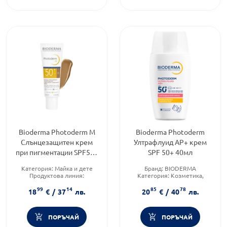
Bioderma Photoderm M
Bioderma Photoderm
Слънцезащитен крем
Ултрафлуид АР+ крем
при пигментации SPF50+
SPF 50+ 40мл
тъмен цвят 40 мл
Категория:
Майка и дете
Бранд:
BIODERMA
Продуктова линия:
Категория:
Козметика,
PHOTODERM
красота и лична хигиена
99
14
85
78
Слънцезащитен фактор:
SPF
Продуктова линия:
18
€
/
37
лв.
20
€
/
40
лв.
50
PHOTODERM
ПОРЪЧАЙ
ПОРЪЧАЙ