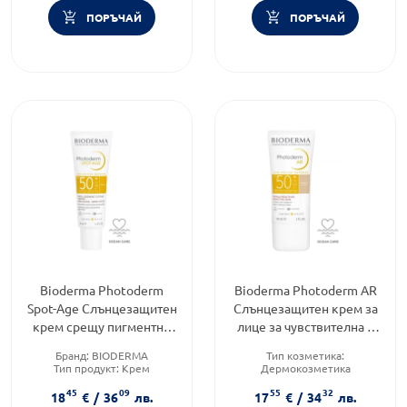
ПОРЪЧАЙ
ПОРЪЧАЙ
Bioderma Photoderm
Bioderma Photoderm AR
Spot-Age Слънцезащитен
Слънцезащитен крем за
крем срещу пигментни
лице за чувствителна и
петна и бръчки SPF50+ 40
реактивна кожа SPF50+
Бранд:
BIODERMA
Тип козметика:
мл
30 мл
Тип продукт:
Крем
Дермокозметика
Форма на продукта:
крем
Тип продукт:
Крем
45
09
55
32
Форма на продукта:
крем
18
€
/
36
лв.
17
€
/
34
лв.