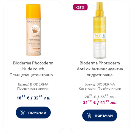
-25%
Bioderma Photoderm
Bioderma Photoderm
Nude touch
Anti-ox Антиоксидантна
Слънцезащитен тониран
хидратираща
крем SPF50+ златист
слънцезащитна вода
Бранд:
BIODERMA
Бранд:
BIODERMA
цвят 40 мл
SPF50 200 мл
Продуктова линия:
Категория:
Трайно ниски
PHOTODERM
цени
27
29
25
69
Форма на продукта:
крем
Тип продукт:
28
€
/
55
Вода
лв.
18
€
/
35
лв.
19
44
21
€
/
41
лв.
ПОРЪЧАЙ
ПОРЪЧАЙ