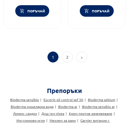
ПОРЪЧАЙ
ПОРЪЧАЙ
1
2
>
Препоръки
Bioderma sensibio
Eucerin oil control spf 50
Bioderma sebium
Bioderma мицеларна вода
Bioderma ar
Bioderma sensibio ar
Линекс сандоз
Душ гел nivea
Крем против зачервяване
Инсулинови игли
Мехлем за рани
Garnier витамин c