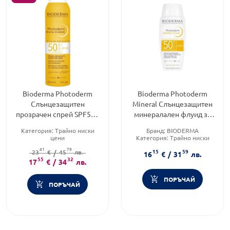
Bioderma Photoderm
Bioderma Photoderm
Слънцезащитен
Mineral Слънцезащитен
прозрачен спрей SPF50+
минералален флуид за
150 мл
нетолерантна кожа
Категория:
Трайно ниски
Бранд:
BIODERMA
SPF50+ 75 гр
цени
Категория:
Трайно ниски
Слънцезащитен фактор:
SPF
цени
41
79
15
59
23
€
/
50
45
лв.
Тип козметика:
16
€
/
31
лв.
Тип продукт:
55
32
Спрей
Дермокозметика
17
€
/
34
лв.
ПОРЪЧАЙ
ПОРЪЧАЙ