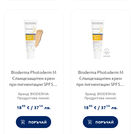
Bioderma Photoderm M
Bioderma Photoderm M
Слънцезащитен крем
Слънцезащитен крем
при пигментации SPF50+
при пигментации SPF50+
светъл цвят 40 мл
златист цвят 40 мл
Бранд:
BIODERMA
Бранд:
BIODERMA
Продуктова линия:
Продуктова линия:
PHOTODERM
PHOTODERM
99
14
99
14
Форма на продукта:
крем
Форма на продукта:
крем
18
€
/
37
лв.
18
€
/
37
лв.
ПОРЪЧАЙ
ПОРЪЧАЙ