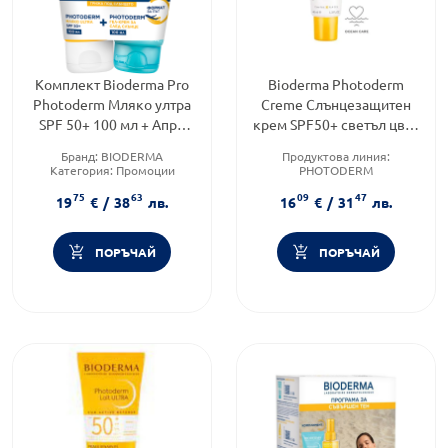
Комплект Bioderma Pro
Bioderma Photoderm
Photoderm Мляко ултра
Creme Слънцезащитен
SPF 50+ 100 мл + Апре
крем SPF50+ светъл цвят
Солей 100 мл
40 мл
Бранд:
BIODERMA
Продуктова линия:
Категория:
Промоции
PHOTODERM
Продуктова линия:
Тип козметика:
75
63
09
47
PHOTODERM
Дермокозметика
19
€
/
38
лв.
16
€
/
31
лв.
Форма на продукта:
крем
ПОРЪЧАЙ
ПОРЪЧАЙ