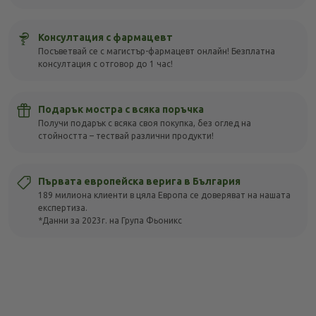
Консултация с фармацевт
Посъветвай се с магистър-фармацевт онлайн! Безплатна
консултация с отговор до 1 час!
Подарък мостра с всяка поръчка
Получи подарък с всяка своя покупка, без оглед на
стойността – тествай различни продукти!
Първата европейска верига в България
189 милиона клиенти в цяла Европа се доверяват на нашата
експертиза.
*Данни за 2023г. на Група Фьоникс