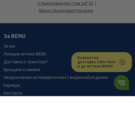
Слънцезащитен стик spf 50
Nivea слънцезащитен крем
За BENU
За нас
Локации аптеки BENU
Безплатна
Доставка и транспорт
доставка с Box Now
и до аптеки BENU!
Връщане и замяна
Уведомление за поверителност видеонаблюдение
Кариери
Контакти
Уведомление за обработване на лични данни при поръчки с
доставка до аптека
BENU - Моят здравен експерт
18.25
/
35,69
В наличност
€
лв.
Консултация с фармацевт