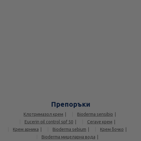
Препоръки
Клотримазол крем
Bioderma sensibio
Eucerin oil control spf 50
Cerave крем
Крем арника
Bioderma sebium
Крем бочко
Bioderma мицеларна вода