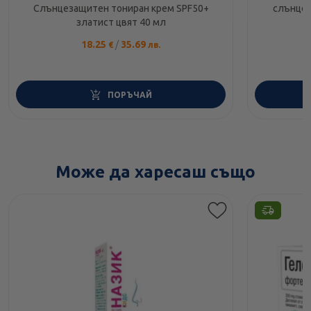
Слънцезащитен тониран крем SPF50+
слънцез
златист цвят 40 мл
18.25
/
35.69
€
лв.
ПОРЪЧАЙ
Може да харесаш също