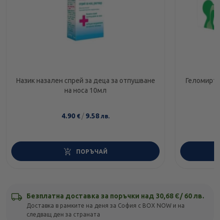
Назик назален спрей за деца за отпушване
Геломирто
на носа 10мл
4.90
/
9.58
€
лв.
ПОРЪЧАЙ
Безплатна доставка за поръчки над 30,68 Є/ 60 лв.
Доставка в рамките на деня за София с BOX NOW и на
следващ ден за страната