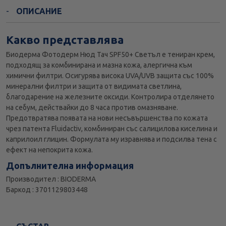
ОПИСАНИЕ
Какво представлява
Биодерма Фотодерм Нюд Тач SPF50+ Светъл е тениран крем,
подходящ за комбинирана и мазна кожа, алергична към
химични филтри. Осигурява висока UVA/UVB защита със 100%
минерални филтри и защита от видимата светлина,
благодарение на железните оксиди. Контролира отделянето
на себум, действайки до 8 часа против омазняване.
Предотвратява появата на нови несъвършенства по кожата
чрез патента Fluidactiv, комбиниран със салицилова киселина и
каприлоил глицин. Формулата му изравнява и подсилва тена с
ефект на непокрита кожа.
Допълнителна информация
Производител : BIODERMA
Баркод : 3701129803448