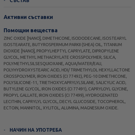
СЪСТАВ
Активни съставки
Помощни вещества
ZINC OXIDE [NANO], DIMETHICONE, ISODODECANE, ISOSTEARYL
ISOSTEARATE, BUTYROSPERMUM PARKII (SHEA) OIL, TITANIUM
DIOXIDE [NANO], PROPYLHEPTYL CAPRYLATE, DIPROPYLENE
GLYCOL, METHYL METHACRYLATE CROSSPOLYMER, SILICA,
POLYMETHYLSILSESQUIOXANE, AQUA/WATER/EAU,
POLYHYDROXYSTEARIC ACID, HDI/ TRIMETHYLOL HEXYLLACTONE
CROSSPOLYMER, IRON OXIDES (CI 77492), PEG-10 DIMETHICONE,
POLYSILICONE-11, TRIETHOXYCAPRYLYLSILANE, SALICYLIC ACID,
BUTYLENE GLYCOL, IRON OXIDES (CI 77491), CAPRYLOYL GLYCINE,
PROPYL GALLATE, IRON OXIDES (CI 77499), HYDROGENATED
LECITHIN, CAPRYLYL GLYCOL, DECYL GLUCOSIDE, TOCOPHEROL,
ECTOIN, MANNITOL, XYLITOL, ALUMINA, MAGNESIUM OXIDE.
НАЧИН НА УПОТРЕБА