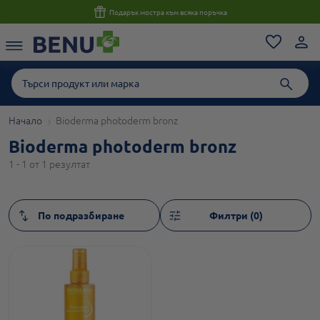
Подарък мостра към всяка поръчка
Ко
Начало
Bioderma photoderm bronz
Bioderma photoderm bronz
1 - 1 от 1 резултат
Филтри (0)