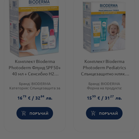
Комплект Bioderma
Комплект Bioderma
Photoderm Флуид SPF50+
Photoderm Pediatrics
40 мл + Сенсибио Н2О
Слънцезащитно мляко
100мл + Сенсибио
SPF50+ 200мл + Abc derm
Бранд:
BIODERMA
Бранд:
BIODERMA
Дифенсив серум 5 мл
Гел мусан 200мл Годен
Категория:
Слънцезащита за
Форма на продукта:
до: 31.10.2026 г.
лице
комплект
79
84
99
27
Brand:
BIODERMA
Brand:
BIODERMA
16
€
/
32
лв.
15
€
/
31
лв.
ПОРЪЧАЙ
ПОРЪЧАЙ