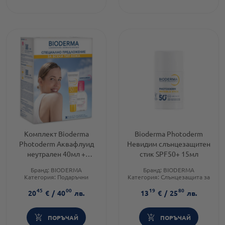
Комплект Bioderma
Bioderma Photoderm
Photoderm Аквафлуид
Невидим слънцезащитен
неутрален 40мл +
стик SPF50+ 15мл
Sensibio H2O Мицеларен
Бранд:
BIODERMA
Бранд:
BIODERMA
разтвор 100мл
Категория:
Подаръчни
Категория:
Слънцезащита за
комплекти
тяло
45
00
19
80
Форма на продукта:
Форма на продукта:
стик
20
€
/
40
лв.
13
€
/
25
лв.
комплект
ПОРЪЧАЙ
ПОРЪЧАЙ