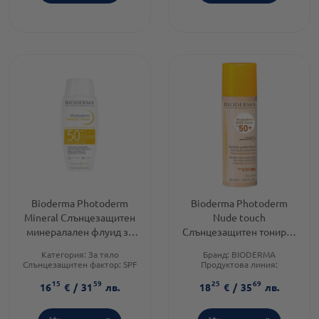
Bioderma Photoderm
Bioderma Photoderm
Mineral Слънцезащитен
Nude touch
минералален флуид за
Слънцезащитен тониран
нетолерантна кожа
крем SPF50+ златист
Категория:
За тяло
Бранд:
BIODERMA
SPF50+ 75 гр
цвят 40 мл
Слънцезащитен фактор:
SPF
Продуктова линия:
50
PHOTODERM
15
59
25
69
Тип козметика:
Форма на продукта:
крем
16
€
/
31
лв.
18
€
/
35
лв.
Дермокозметика