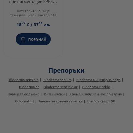
при пигментации SPF50+
тъмен цвят 40 мл
Категория:
За Лице
Слънцезащитен фактор:
SPF
50
99
14
Тип продукт:
Крем
18
€
/
37
лв.
ПОРЪЧАЙ
Препоръки
Bioderma sensibio
Bioderma sebium
Bioderma мицеларна вода
Bioderma ar
Bioderma sensibio ar
Bioderma cicabio
Парацетамол макс
Визин капки
Хрема и запушен нос при деца
Colocynthis
Апарат за кръвно за китка
Етилов спирт 90