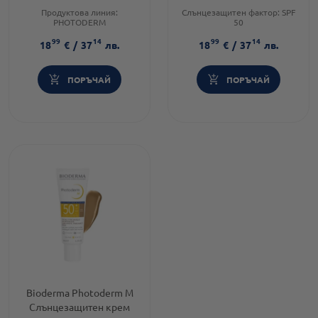
светъл цвят 40 мл
златист цвят 40 мл
Продуктова линия:
Слънцезащитен фактор:
SPF
PHOTODERM
50
Тип козметика:
Тип козметика:
99
14
99
14
Дермокозметика
Дермокозметика
18
€
/
37
лв.
18
€
/
37
лв.
Тип продукт:
Крем
Тип продукт:
Крем
ПОРЪЧАЙ
ПОРЪЧАЙ
Bioderma Photoderm M
Слънцезащитен крем