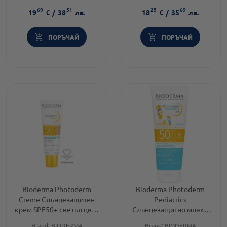
PHOTODERM
50
69
51
25
69
Тип продукт:
Спрей
Форма на продукта:
крем
19
€
/
38
лв.
18
€
/
35
лв.
ПОРЪЧАЙ
ПОРЪЧАЙ
Bioderma Photoderm
Bioderma Photoderm
Creme Слънцезащитен
Pediatrics
крем SPF50+ светъл цвят
Слънцезащитно мляко
40 мл
SPF50+ 200 мл
Brand:
BIODERMA
Brand:
BIODERMA