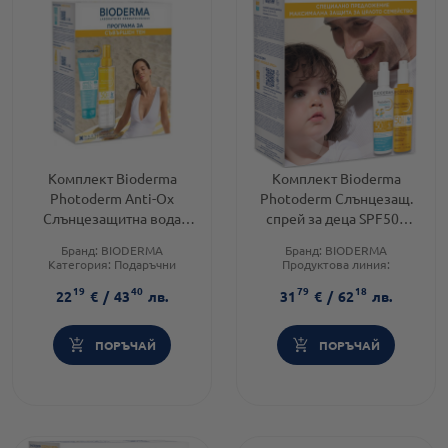
Комплект Bioderma
Комплект Bioderma
Photoderm Anti-Ox
Photoderm Слънцезащ.
Слънцезащитна вода
спрей за деца SPF50+
SPF50 200мл + Мляко за
200мл + Спрей за
Бранд:
BIODERMA
Бранд:
BIODERMA
след слънце 100мл
възрастни SPF50+ 200мл
Категория:
Подаръчни
Продуктова линия:
комплекти
PHOTODERM
19
40
79
18
Тип козметика:
Brand:
BIODERMA
22
€
/
43
лв.
31
€
/
62
лв.
Дермокозметика
ПОРЪЧАЙ
ПОРЪЧАЙ