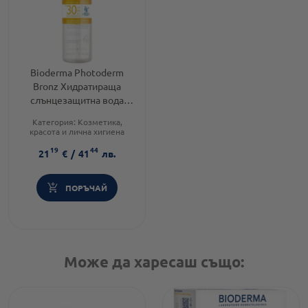
Bioderma Photoderm
Bronz Хидратираща
слънцезащитна вода
SPF30 200 мл
Категория:
Козметика,
красота и лична хигиена
Слънцезащитен фактор:
SPF
19
44
30
21
€
/
41
лв.
Тип козметика:
Дермокозметика
ПОРЪЧАЙ
Може да харесаш също: