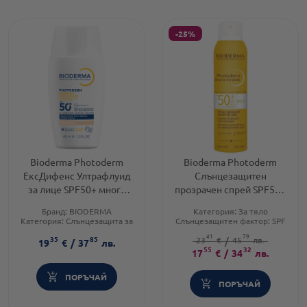
-25%
Bioderma Photoderm
Bioderma Photoderm
ЕксДифенс Ултрафлуид
Слънцезащитен
за лице SPF50+ много
прозрачен спрей SPF50+
светъл 40мл
150 мл
Бранд:
BIODERMA
Категория:
За тяло
Категория:
Слънцезащита за
Слънцезащитен фактор:
SPF
лице
50
41
79
35
85
Продуктова линия:
Форма на продукта:
23
€
/
45
лв.
спрей
19
€
/
37
лв.
PHOTODERM
55
32
17
€
/
34
лв.
ПОРЪЧАЙ
ПОРЪЧАЙ