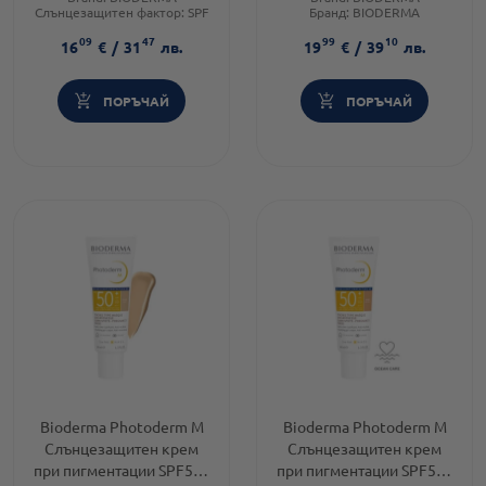
Слънцезащитен фактор:
SPF
Бранд:
BIODERMA
50
Категория:
Слънцезащита
09
47
99
10
Тип козметика:
16
€
/
31
лв.
19
€
/
39
лв.
Дермокозметика
ПОРЪЧАЙ
ПОРЪЧАЙ
Bioderma Photoderm M
Bioderma Photoderm M
Слънцезащитен крем
Слънцезащитен крем
при пигментации SPF50+
при пигментации SPF50+