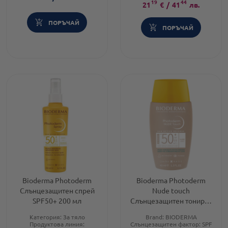
19
44
21
€
/
41
лв.
ПОРЪЧАЙ
ПОРЪЧАЙ
Bioderma Photoderm
Bioderma Photoderm
Слънцезащитен спрей
Nude touch
SPF50+ 200 мл
Слънцезащитен тониран
крем SPF50+ светъл цвят
Категория:
За тяло
Brand:
BIODERMA
40 мл
Продуктова линия:
Слънцезащитен фактор:
SPF