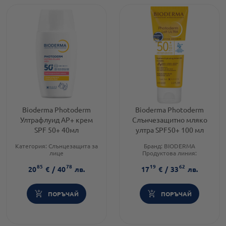
Bioderma Photoderm
Bioderma Photoderm
Ултрафлуид АР+ крем
Слънчезащитно мляко
SPF 50+ 40мл
ултра SPF50+ 100 мл
Категория:
Слънцезащита за
Бранд:
BIODERMA
лице
Продуктова линия:
Продуктова линия:
PHOTODERM
85
78
19
62
PHOTODERM
Brand:
BIODERMA
20
€
/
40
лв.
17
€
/
33
лв.
Brand:
BIODERMA
ПОРЪЧАЙ
ПОРЪЧАЙ