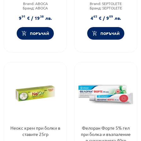
Brand:
ABOCA
Brand:
SEPTOLETE
Бранд:
ABOCA
Бранд:
SEPTOLETE
Форма на продукта:
спрей
Форма на продукта:
пастили
91
38
65
09
9
€
/
19
лв.
4
€
/
9
лв.
ПОРЪЧАЙ
ПОРЪЧАЙ
Неокс крем при болки в
Фелоран Форте 5% гел
ставите 25гр
при болка и възпаление
в сухожилията 40гр