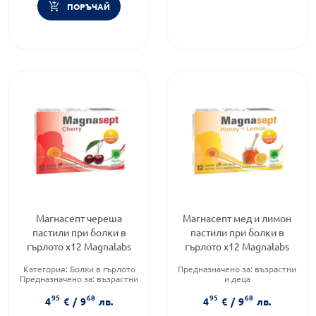
ПОРЪЧАЙ
Магнасепт череша
Магнасепт мед и лимон
пастили при болки в
пастили при болки в
гърлото х12 Magnalabs
гърлото х12 Magnalabs
Категория:
Болки в гърлото
Предназначено за:
възрастни
Предназначено за:
възрастни
и деца
и деца
Приложение:
орално
95
68
95
68
Форма на продукта:
пастили
Форма на продукта:
пастили
4
€
/
9
лв.
4
€
/
9
лв.