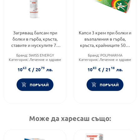
Загряващ балсам при
Капси 3 крем при болки и
болки в гърба, кръста,
възпаления в гърба,
ставите и мускулите 75
кръста, крайниците 50гр
мл Swiss Energy
Herba Flora
Бранд:
SWISS ENERGY
Бранд:
POLPHARMA
Категория:
Лечение и здраве
Категория:
Лечение и здраве
Форма на продукта:
балсам
Форма на продукта:
крем
63
79
83
18
10
€
/
20
лв.
10
€
/
21
лв.
ПОРЪЧАЙ
ПОРЪЧАЙ
Може да харесаш също: