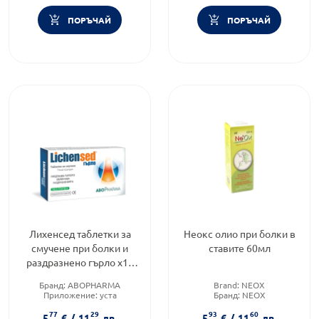
ПОРЪЧАЙ
ПОРЪЧАЙ
Лихенсед таблетки за
Неокс олио при болки в
смучене при болки и
ставите 60мл
раздразнено гърло х16
Abopharma
Бранд:
ABOPHARMA
Brand:
NEOX
Приложение:
уста
Бранд:
NEOX
Форма на продукта:
пастили
Форма на продукта:
олио
77
29
93
60
5
€
/
11
лв.
5
€
/
11
лв.