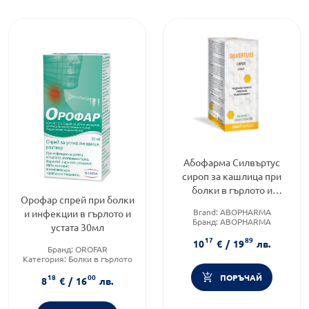
Абофарма Силвъртус
сироп за кашлица при
болки в гърлото и
Орофар спрей при болки
кашлица 100мл
Brand:
ABOPHARMA
и инфекции в гърлото и
Бранд:
ABOPHARMA
устата 30мл
Категория:
Болки в гърлото
17
89
10
€
/
19
лв.
Бранд:
OROFAR
Категория:
Болки в гърлото
Форма на продукта:
спрей
ПОРЪЧАЙ
18
00
8
€
/
16
лв.