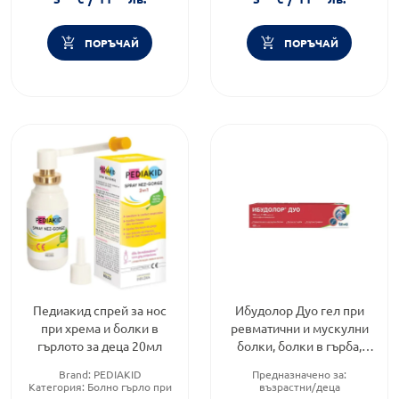
ПОРЪЧАЙ
ПОРЪЧАЙ
Педиакид спрей за нос
Ибудолор Дуо гел при
при хрема и болки в
ревматични и мускулни
гърлото за деца 20мл
болки, болки в гърба,
спортни травми,
Brand:
PEDIAKID
Предназначено за:
невралгии 60гр
Категория:
Болно гърло при
възрастни/деца
деца
Продуктова линия:
DUO