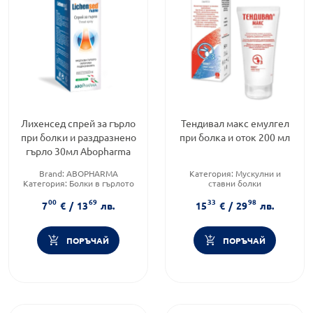
Лихенсед спрей за гърло
Тендивал макс емулгел
при болки и раздразнено
при болка и оток 200 мл
гърло 30мл Abopharma
Brand:
ABOPHARMA
Категория:
Мускулни и
Категория:
Болки в гърлото
ставни болки
Форма на продукта:
спрей
Предназначено за:
възрастни
00
69
33
98
Приложение:
дермално
7
€
/
13
лв.
15
€
/
29
лв.
ПОРЪЧАЙ
ПОРЪЧАЙ