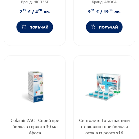
Бранд:
HIGITEST
Бранд:
ABOCA
Приложение:
орално
Категория:
Болки в гърлото
19
28
91
38
2
€
/
4
лв.
9
€
/
19
лв.
ПОРЪЧАЙ
ПОРЪЧАЙ
Golamir 2ACT Спрей при
Септолете Тотал пастили
болка в гърлото 30 мл
с евкалипт при болка и
Aboca
оток в гърлото х16