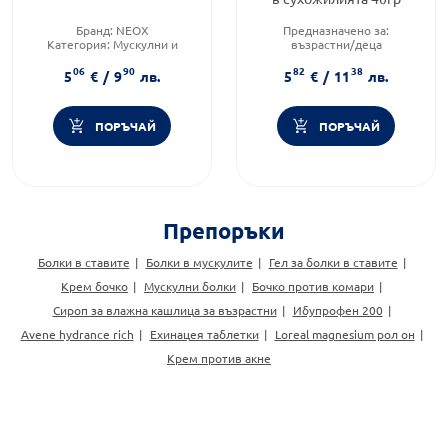
Бранд:
NEOX
Предназначено за:
Категория:
Мускулни и
възрастни/деца
ставни болки
Продуктова линия:
FORTE
06
90
82
38
Предназначено за:
възрастни
Форма на продукта:
гел
5
€
/
9
лв.
5
€
/
11
лв.
ПОРЪЧАЙ
ПОРЪЧАЙ
Препоръки
Болки в ставите
Болки в мускулите
Гел за болки в ставите
Крем бочко
Мускулни болки
Бочко против комари
Сироп за влажна кашлица за възрастни
Ибупрофен 200
Avene hydrance rich
Ехинацея таблетки
Loreal magnesium рол он
Крем против акне