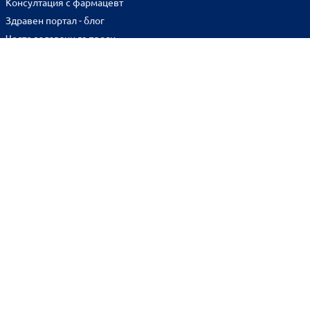
Консултация с фармацевт
Здравен портал - блог
Често задавани въпроси
ВРЪЗКИ
Изпълнителна агенция по лекарствата
Български фармацевтичен съюз
Българска асоциация на помощник-фармацевтите
Министерство на здравеопазването
Комисия за защита на потребителите
Абонирай се за нашия бюлетин и грабни
10% отстъпка
за
първата си поръчка!
BENU онлайн аптека е лицензирана от
Изпълнителна Агенция по Лекарствата.