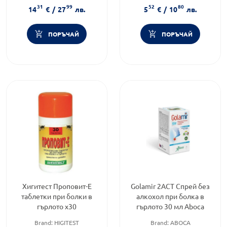
31
99
52
80
Предназначено за:
деца/
Форма на продукта:
гел
14
€
/
27
лв.
5
€
/
10
лв.
бебета
ПОРЪЧАЙ
ПОРЪЧАЙ
Хигитест Проповит-Е
Golamir 2ACT Спрей без
таблетки при болки в
алкохол при болка в
гърлото х30
гърлото 30 мл Aboca
Brand:
HIGITEST
Brand:
ABOCA