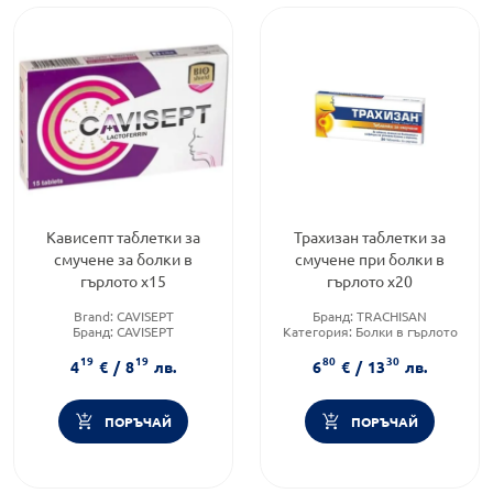
Кависепт таблетки за
Трахизан таблетки за
смучене за болки в
смучене при болки в
гърлото х15
гърлото х20
Brand:
CAVISEPT
Бранд:
TRACHISAN
Бранд:
CAVISEPT
Категория:
Болки в гърлото
Форма на продукта:
таблетки
Форма на продукта:
таблетки
19
19
80
30
4
€
/
8
лв.
6
€
/
13
лв.
ПОРЪЧАЙ
ПОРЪЧАЙ