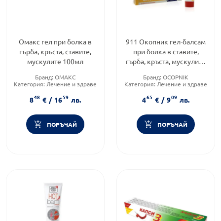
Омакс гел при болка в
911 Окопник гел-балсам
гърба, кръста, ставите,
при болка в ставите,
мускулите 100мл
гърба, кръста, мускулите
100мл
Бранд:
ОМАКС
Бранд:
OCOPNIK
Категория:
Лечение и здраве
Категория:
Лечение и здраве
Форма на продукта:
гел
Форма на продукта:
гел
48
59
65
09
8
€
/
16
лв.
4
€
/
9
лв.
ПОРЪЧАЙ
ПОРЪЧАЙ