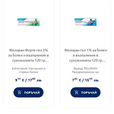
Фелоран Форте гел 5%
Фелоран гел 1% за болки
за болки и възпаления в
и възпаления в
сухожилията 120 гр
сухожилията 120 гр
Sopharma
Sopharma
Категория:
Мускулни и
Бранд:
FELORAN
ставни болки
Предназначено за:
Предназначено за:
възрастни/деца
10
80
82
29
възрастни/деца
Приложение:
дермално
9
€
/
17
лв.
7
€
/
15
лв.
Приложение:
дермално
ПОРЪЧАЙ
ПОРЪЧАЙ