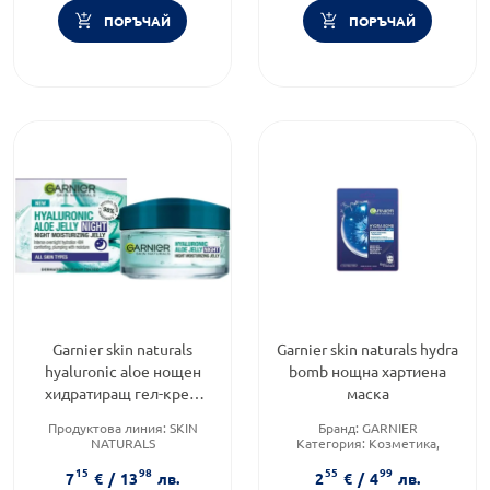
ПОРЪЧАЙ
ПОРЪЧАЙ
Garnier skin naturals
Garnier skin naturals hydra
hyaluronic aloe нощен
bomb нощна хартиена
хидратиращ гел-крем
маска
50мл
Продуктова линия:
SKIN
Бранд:
GARNIER
NATURALS
Категория:
Козметика,
Тип козметика:
Масова
красота и лична хигиена
15
98
55
99
козметика
Продуктова линия:
SKIN
7
€
/
13
лв.
2
€
/
4
лв.
Форма на продукта:
гел-крем
NATURALS