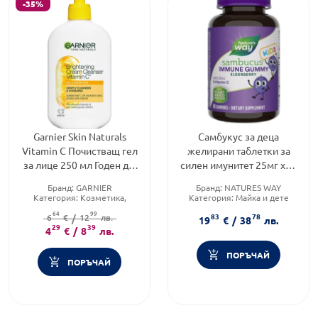
-35%
Garnier Skin Naturals
Самбукус за деца
Vitamin C Почистващ гел
желирани таблетки за
за лице 250 мл Годен до:
силен имунитет 25мг х60
31.12.2026 г.
Nature's Way
Бранд:
GARNIER
Бранд:
NATURES WAY
Категория:
Козметика,
Категория:
Майка и дете
красота и лична хигиена
Форма на продукта:
64
99
83
78
Продуктова линия:
6
€
/
12
лв.
VITAMIN C
желирани таблетки
19
€
/
38
лв.
29
39
4
€
/
8
лв.
ПОРЪЧАЙ
ПОРЪЧАЙ