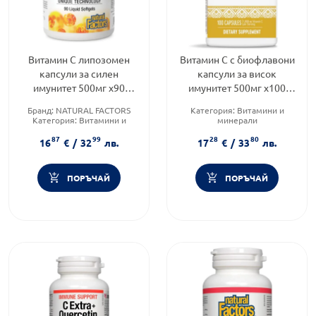
Витамин C липозомен
Витамин C с биофлавони
капсули за силен
капсули за висок
имунитет 500мг х90
имунитет 500мг х100
Natural Factors
Nature's Way
Бранд:
NATURAL FACTORS
Категория:
Витамини и
Категория:
Витамини и
минерали
минерали
Приложение:
орално
87
99
28
80
Форма на продукта:
капсули
Форма на продукта:
капсули
16
€
/
32
лв.
17
€
/
33
лв.
ПОРЪЧАЙ
ПОРЪЧАЙ