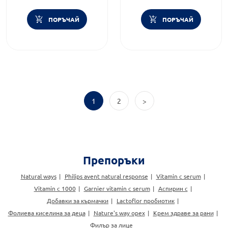
ПОРЪЧАЙ
ПОРЪЧАЙ
1
2
>
Препоръки
Natural ways
Philips avent natural response
Vitamin c serum
Vitamin c 1000
Garnier vitamin c serum
Аспирин c
Добавки за кърмачки
Lactoflor пробиотик
Фолиева киселина за деца
Nature's way орех
Крем здраве за рани
Филър за лице