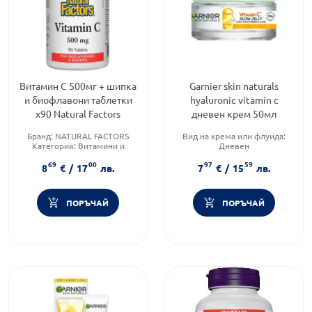
Витамин С 500мг + шипка
Garnier skin naturals
и биофлавони таблетки
hyaluronic vitamin c
х90 Natural Factors
дневен крем 50мл
Бранд:
NATURAL FACTORS
Вид на крема или флуида:
Категория:
Витамини и
Дневен
минерали
Продуктова линия:
SKIN
69
00
97
59
Форма на продукта:
разтвор
NATURALS
8
€
/
17
лв.
7
€
/
15
лв.
Тип кожа:
Всеки тип кожа
ПОРЪЧАЙ
ПОРЪЧАЙ