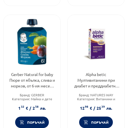
Gerber Natural for baby
Alpha betic
Пюре от ябълка, слива и
Мултивитамини при
морков, от 6-ия месец,
диабет и преддиабетно
80g, пауч
състояние х30 таблетки
Бранд:
GERBER
Бранд:
NATURES WAY
Nature’s Way
Категория:
Майка и дете
Категория:
Витамини и
минерали
32
58
98
39
Форма на продукта:
таблетки
1
€
/
2
лв.
12
€
/
25
лв.
ПОРЪЧАЙ
ПОРЪЧАЙ