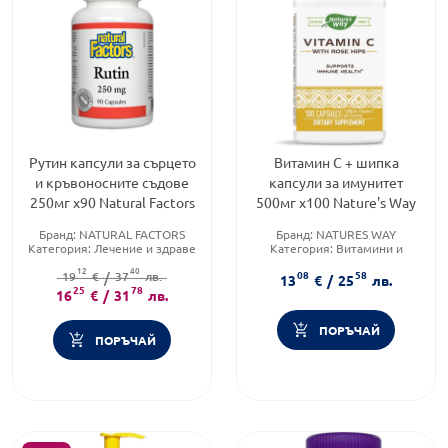
Рутин капсули за сърцето
Витамин С + шипка
и кръвоносните съдове
капсули за имунитет
250мг х90 Natural Factors
500мг х100 Nature's Way
Бранд:
NATURAL FACTORS
Бранд:
NATURES WAY
Категория:
Лечение и здраве
Категория:
Витамини и
Форма на продукта:
капсули
минерали
12
40
08
58
19
€
/
37
лв.
Форма на продукта:
капсули
13
€
/
25
лв.
25
78
16
€
/
31
лв.
ПОРЪЧАЙ
ПОРЪЧАЙ