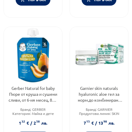
Gerber Natural for baby
Garnier skin naturals
Пюре от круша и сушени
hyaluronic aloe гел за
сливи, от 6-ия месец, 80g,
норм.до комбинирана
пауч
кожа 50мл
Бранд:
GERBER
Бранд:
GARNIER
Категория:
Майка и дете
Продуктова линия:
SKIN
NATURALS
32
58
15
98
Тип козметика:
Масова
1
€
/
2
лв.
7
€
/
13
лв.
козметика