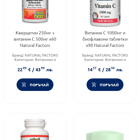
Кверцетин 250мг +
Витамин С 1000мг и
витамин C 500мг х60
биофлавони таблетки
Natural Factors
х90 Natural Factors
Бранд:
NATURAL FACTORS
Бранд:
NATURAL FACTORS
Категория:
Витамини и
Категория:
Витамини и
минерали
минерали
49
99
57
50
Форма на продукта:
капсули
Форма на продукта:
таблетки
22
€
/
43
лв.
14
€
/
28
лв.
ПОРЪЧАЙ
ПОРЪЧАЙ