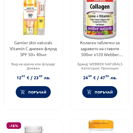
Garnier skin naturals
Колаген таблетки за
Vitamin C дневен флуид
здравето на ставите
SPF 50+ 40мл
500мг х120 Webber
Natural
Вид на крема или флуида:
Бранд:
WEBBER NATURALS
Дневен
Категория:
Промоции
Продуктова линия:
SKIN
Форма на продукта:
капсули
01
49
49
90
NATURALS
12
€
/
23
лв.
24
€
/
47
лв.
Тип козметика:
Масова
козметика
ПОРЪЧАЙ
ПОРЪЧАЙ
-15%