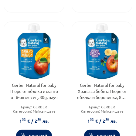
Gerber Natural for baby
Gerber Natural for baby
Пюре от ябълка и манго
Храна за бебета Пюре от
от 6-ия месец, 80g, пауч
ябълка и боровинка, 80g,
пауч
Бранд:
GERBER
Бранд:
GERBER
Категория:
Майка и дете
Категория:
Майка и дете
32
58
32
58
1
€
/
2
лв.
1
€
/
2
лв.
ПОРЪЧАЙ
ПОРЪЧАЙ