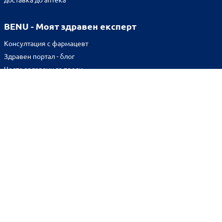
BENU - Моят здравен експерт
Консултация с фармацевт
Здравен портал - блог
Често задавани въпроси
ВРЪЗКИ
Изпълнителна агенция по лекарствата
Български фармацевтичен съюз
Българска асоциация на помощник-фармацевтите
Министерство на здравеопазването
Комисия за защита на потребителите
Абонирай се за нашия бюлетин и грабни
10% отстъпка
за
първата си поръчка!