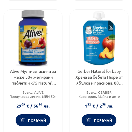
Alive Мултивитамини за
Gerber Natural for baby
мъже 50+ желирани
Храна за бебета Пюре от
таблетки х75 Nature's
ябълка и праскова, 80g,
Way
пауч
Бранд:
ALIVE
Бранд:
GERBER
Продуктова линия:
MEN 50+
Категория:
Майка и дете
Форма на продукта:
09
90
32
58
желирани таблетки
29
€
/
56
лв.
1
€
/
2
лв.
ПОРЪЧАЙ
ПОРЪЧАЙ