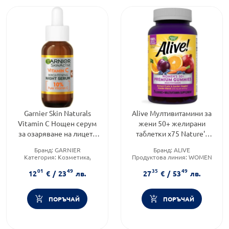
Garnier Skin Naturals
Alive Мултивитамини за
Vitamin C Нощен серум
жени 50+ желирани
за озаряване на лицето
таблетки х75 Nature's
30 мл
Way
Бранд:
GARNIER
Бранд:
ALIVE
Категория:
Козметика,
Продуктова линия:
WOMEN
красота и лична хигиена
Форма на продукта:
01
49
35
49
Тип козметика:
Масова
желирани таблетки
12
€
/
23
лв.
27
€
/
53
лв.
козметика
ПОРЪЧАЙ
ПОРЪЧАЙ