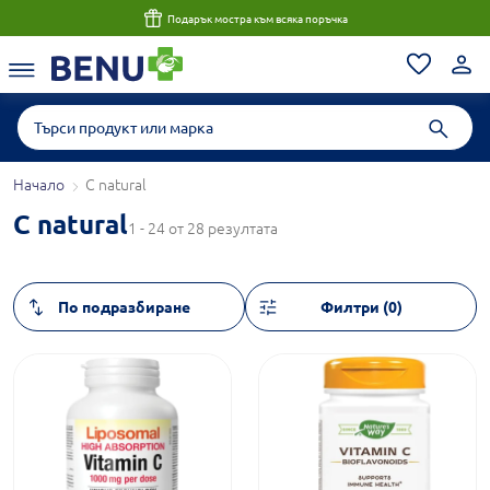
Подарък мостра към всяка поръчка
Начало
C natural
C natural
1 - 24 от 28 резултата
Филтри (0)