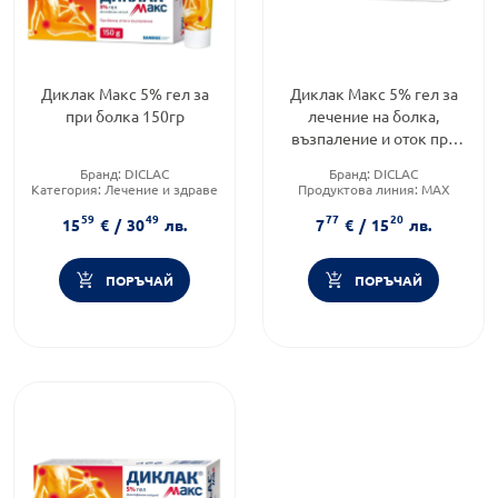
Диклак Макс 5% гел за
Диклак Макс 5% гел за
при болка 150гр
лечение на болка,
възпаление и оток при
ставите и мускулите
Бранд:
DICLAC
Бранд:
DICLAC
х50гр
Категория:
Лечение и здраве
Продуктова линия:
MAX
Форма на продукта:
гел
Форма на продукта:
гел
59
49
77
20
15
€
/
30
лв.
7
€
/
15
лв.
ПОРЪЧАЙ
ПОРЪЧАЙ