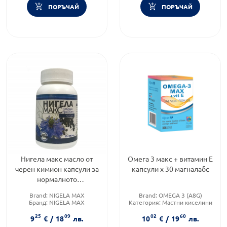
ПОРЪЧАЙ
ПОРЪЧАЙ
Нигела макс масло от
Омега 3 макс + витамин Е
черен кимион капсули за
капсули х 30 магналабс
нормалното
функциониране на
Brand:
NIGELA MAX
Brand:
OMEGA 3 (A8G)
имунната система х 60
Бранд:
NIGELA MAX
Категория:
Мастни киселини
Категория:
Сухи и етерични
Предназначено за:
възрастни
25
09
02
60
масла
9
€
/
18
лв.
10
€
/
19
лв.