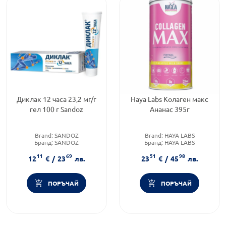
Диклак 12 часа 23,2 мг/г
Haya Labs Колаген макс
гел 100 г Sandoz
Ананас 395г
Brand:
SANDOZ
Brand:
HAYA LABS
Бранд:
SANDOZ
Бранд:
HAYA LABS
Форма на продукта:
гел
Категория:
Здраве и красота
11
69
51
98
12
€
/
23
лв.
23
€
/
45
лв.
ПОРЪЧАЙ
ПОРЪЧАЙ