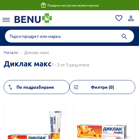
Подарък мостра към всяка поръчка
Начало
Диклак макс
Диклак макс
1 - 3 от 3 резултата
Филтри (0)