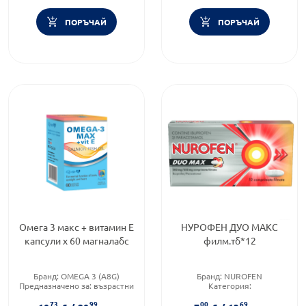
ПОРЪЧАЙ
ПОРЪЧАЙ
Омега 3 макс + витамин Е
НУРОФЕН ДУО МАКС
капсули х 60 магналабс
филм.тб*12
Бранд:
OMEGA 3 (A8G)
Бранд:
NUROFEN
Предназначено за:
възрастни
Категория:
Форма на продукта:
капсули
Болкоуспокояващи
73
99
00
69
Brand:
NUROFEN