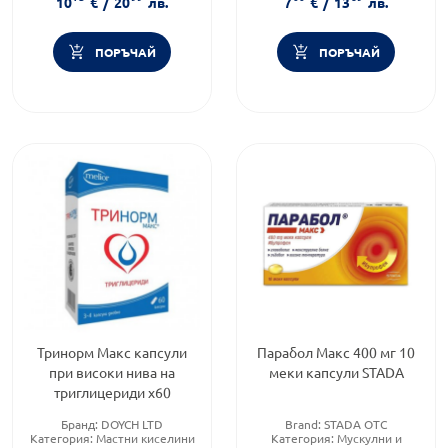
10
€
/
20
лв.
7
€
/
13
лв.
ПОРЪЧАЙ
ПОРЪЧАЙ
Тринорм Макс капсули
Парабол Макс 400 мг 10
при високи нива на
меки капсули STADA
триглицериди х60
Бранд:
DOYCH LTD
Brand:
STADA OTC
Категория:
Мастни киселини
Категория:
Мускулни и