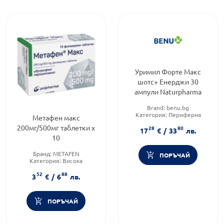
Уримил Форте Макс
шотс+ Енерджи 30
ампули Naturpharma
Brand:
benu.bg
Категория:
Периферна
Метафен макс
нервна система
200мг/500мг таблетки х
28
80
17
€
/
33
лв.
10
Бранд:
METAFEN
ПОРЪЧАЙ
Категория:
Висока
температура
52
88
Форма на продукта:
таблетки
3
€
/
6
лв.
ПОРЪЧАЙ