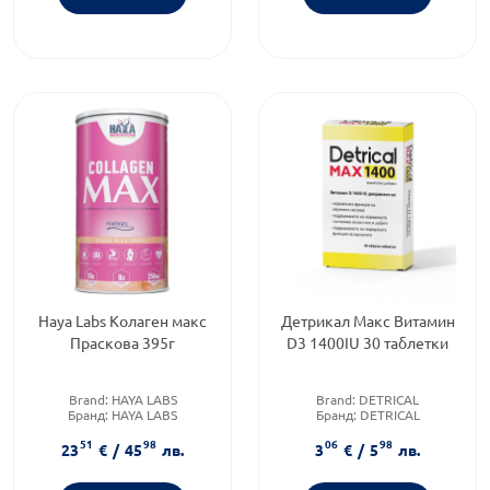
Haya Labs Колаген макс
Детрикал Макс Витамин
Праскова 395г
D3 1400IU 30 таблетки
Brand:
HAYA LABS
Brand:
DETRICAL
Бранд:
HAYA LABS
Бранд:
DETRICAL
Категория:
Здраве и красота
Форма на продукта:
таблетки
51
98
06
98
23
€
/
45
лв.
3
€
/
5
лв.