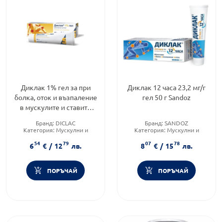
Диклак 1% гел за при
Диклак 12 часа 23,2 мг/г
болка, оток и възпаление
гел 50 г Sandoz
в мускулите и ставите
50гр
Бранд:
DICLAC
Бранд:
SANDOZ
Категория:
Мускулни и
Категория:
Мускулни и
ставни болки
ставни болки
54
79
07
78
Форма на продукта:
гел
Форма на продукта:
гел
6
€
/
12
лв.
8
€
/
15
лв.
ПОРЪЧАЙ
ПОРЪЧАЙ