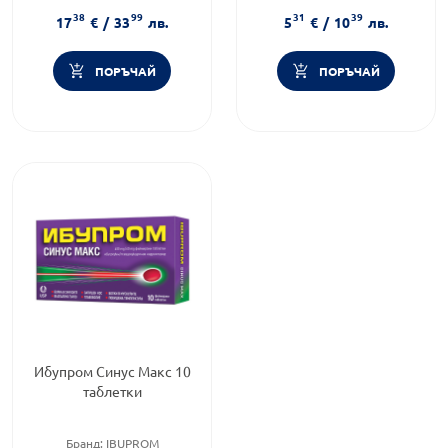
Предназначено за:
възрастни
ставни болки
38
99
31
39
Форма на продукта:
капсули
17
€
/
33
лв.
5
€
/
10
лв.
ПОРЪЧАЙ
ПОРЪЧАЙ
Ибупром Синус Макс 10
таблетки
Бранд:
IBUPROM