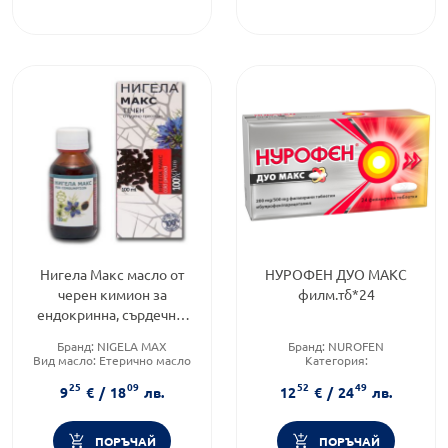
Нигела Макс масло от
НУРОФЕН ДУО МАКС
черен кимион за
филм.тб*24
ендокринна, сърдечно-
съдова система 100 мл
Бранд:
NIGELA MAX
Бранд:
NUROFEN
Вид масло:
Етерично масло
Категория:
Категория:
Сухи и етерични
Болкоуспокояващи
25
09
52
49
масла
Brand:
NUROFEN
9
€
/
18
лв.
12
€
/
24
лв.
ПОРЪЧАЙ
ПОРЪЧАЙ