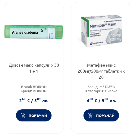
Диасан макс капсули х 30
Метафен макс
1 + 1
200мг/500мг таблетки х
20
Brand:
BOIRON
Бранд:
METAFEN
Бранд:
BOIRON
Категория:
Висока
Категория:
Монопрепарати
температура
60
09
60
00
Форма на продукта:
таблетки
2
€
/
5
лв.
4
€
/
9
лв.
ПОРЪЧАЙ
ПОРЪЧАЙ