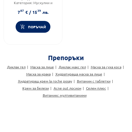
Категория:
Мускулни и
ставни болки
87
39
Форма на продукта:
таблетки
7
€
/
15
лв.
ПОРЪЧАЙ
Препоръки
Диклак гел
Маска за лице
Диклак макс гел
Маска за суха коса
Маска за крака
Хидратираща маска за лице
Хидратиращ крем la roche posay
Витамин с таблетки
Крем за белези
Acne out лосион
Селен плюс
Витамикс мултивитамини