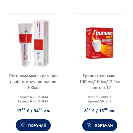
Ригенома макс крем при
Грипекс хот макс
сърбеж и зачервявания
1000мг/100мг/12,2мг
100мл
сашета х 12
Brand:
RIGENOMA
Brand:
GRIPEX
Бранд:
RIGENOMA
Бранд:
GRIPEX
Предназначено за:
Категория:
Висока
43
09
12
88
възрастни/деца
температура
17
€
/
34
лв.
8
€
/
15
лв.
ПОРЪЧАЙ
ПОРЪЧАЙ