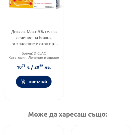
Диклак Макс 5% гел за
лечение на болка,
възпаление и оток при
ставите и мускулите
Бранд:
DICLAC
х100гр
Категория:
Лечение и здраве
Форма на продукта:
гел
73
99
10
€
/
20
лв.
ПОРЪЧАЙ
Може да харесаш също: