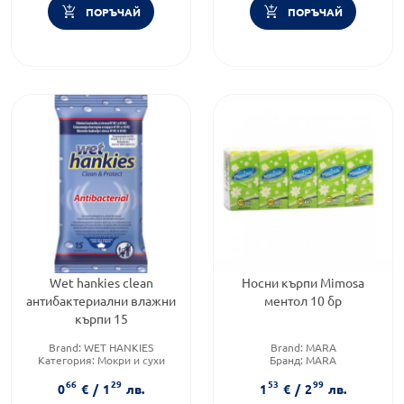
ПОРЪЧАЙ
ПОРЪЧАЙ
Wet hankies clean
Носни кърпи Mimosa
антибактериални влажни
ментол 10 бр
кърпи 15
Brand:
WET HANKIES
Brand:
MARA
Категория:
Мокри и сухи
Бранд:
MARA
кърпички
Тип продукт:
Сухи кърпички
66
29
53
99
Тип продукт:
Мокри кърпички
0
€
/
1
лв.
1
€
/
2
лв.