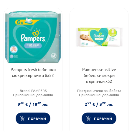
Pampers fresh бебешки
Pampers sensitive
мокри кърпички 6х52
бебешки мокри
кърпички х52
Brand:
PAMPERS
Предназначено за:
бебета
Приложение:
дермално
Приложение:
дермално
Продуктова линия:
FRESH
Форма на продукта:
мокри
35
29
04
99
кърпички
9
€
/
18
лв.
2
€
/
3
лв.
ПОРЪЧАЙ
ПОРЪЧАЙ