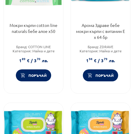
Мокри кърпи cotton line
Арома Здраве бебе
naturals бебе алое х50
мокри кърпи с витамин Е
х 64 бр
Бранд:
COTTON LINE
Бранд:
ZDRAVE
Категория:
Майка и дете
Категория:
Майка и дете
Форма на продукта:
мокри
89
70
94
79
кърпички
1
€
/
3
лв.
1
€
/
3
лв.
ПОРЪЧАЙ
ПОРЪЧАЙ