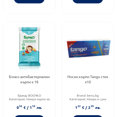
Бочко антибактериални
Носни кърпи Tango стек
кърпи х 18
х10
Бранд:
BOCHKO
Brand:
benu.bg
Категория:
Мокри кърпи за
Категория:
Мокри и сухи
бебета
кърпички
56
10
22
39
Форма на продукта:
мокри
Тип продукт:
Сухи кърпички
0
€
/
1
лв.
1
€
/
2
лв.
кърпи