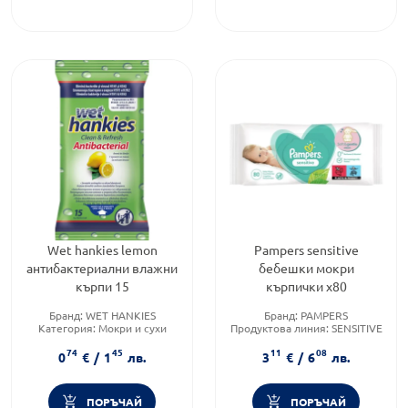
Wet hankies lemon
Pampers sensitive
антибактериални влажни
бебешки мокри
кърпи 15
кърпички х80
Бранд:
WET HANKIES
Бранд:
PAMPERS
Категория:
Мокри и сухи
Продуктова линия:
SENSITIVE
кърпички
Форма на продукта:
мокри
74
45
11
08
Форма на продукта:
Мокри и
кърпички
0
€
/
1
лв.
3
€
/
6
лв.
носни кърпи
ПОРЪЧАЙ
ПОРЪЧАЙ