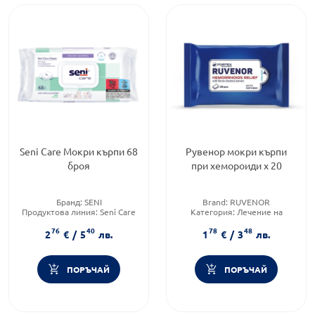
Seni Care Мокри кърпи 68
Рувенор мокри кърпи
броя
при хемороиди х 20
Бранд:
SENI
Brand:
RUVENOR
Продуктова линия:
Seni Care
Категория:
Лечение на
Тип продукт:
Мокри кърпички
хемороиди
76
40
78
48
Предназначено за:
2
€
/
5
лв.
1
€
/
3
лв.
възрастни/деца
ПОРЪЧАЙ
ПОРЪЧАЙ