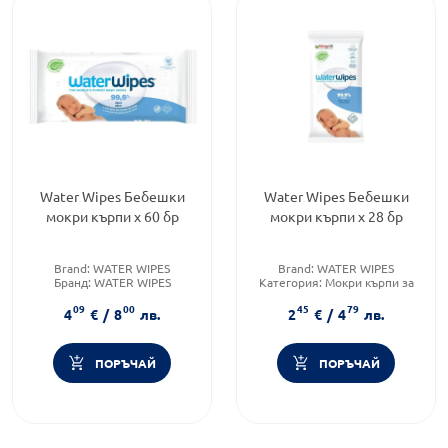
Water Wipes Бебешки
Water Wipes Бебешки
мокри кърпи х 60 бр
мокри кърпи х 28 бр
Brand:
WATER WIPES
Brand:
WATER WIPES
Бранд:
WATER WIPES
Категория:
Мокри кърпи за
Категория:
Мокри кърпи за
бебета
09
00
45
79
бебета
Форма на продукта:
мокри
4
€
/
8
лв.
2
€
/
4
лв.
кърпички
ПОРЪЧАЙ
ПОРЪЧАЙ