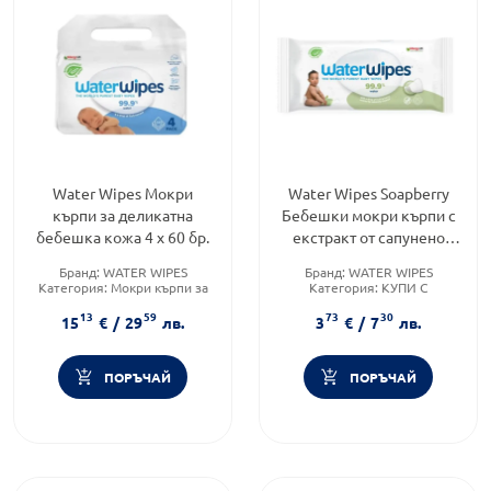
Water Wipes Мокри
Water Wipes Soapberry
кърпи за деликатна
Бебешки мокри кърпи с
бебешка кожа 4 х 60 бр.
екстракт от сапунено
орехче x60 броя
Бранд:
WATER WIPES
Бранд:
WATER WIPES
Категория:
Мокри кърпи за
Категория:
КУПИ С
бебета
ПОДАРЪК
13
59
73
30
Форма на продукта:
мокри
Форма на продукта:
мокри
15
€
/
29
лв.
3
€
/
7
лв.
кърпички
кърпички
ПОРЪЧАЙ
ПОРЪЧАЙ