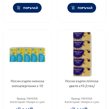
ПОРЪЧАЙ
ПОРЪЧАЙ
Носни кърпи мимоза
Носни кърпи mimosa
хипоалергенни х 10
цветя х10 /стек/
Бранд:
MIMOSA
Бранд:
MIMOSA
Категория:
Мокри и сухи
Категория:
Мокри и сухи
кърпички
кърпички
53
99
53
99
Тип продукт:
Сухи кърпички
Тип продукт:
Сухи кърпички