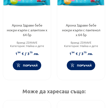
Арома Здраве бебе
Арома Здраве бебе
мокри кърпи с алантоин х
мокри кърпи с пантенол
64 бр
х 64 бр
Бранд:
ZDRAVE
Бранд:
ZDRAVE
Категория:
Майка и дете
Категория:
Майка и дете
Форма на продукта:
мокри
Форма на продукта:
мокри
94
79
94
79
кърпички
кърпички
1
€
/
3
лв.
1
€
/
3
лв.
ПОРЪЧАЙ
ПОРЪЧАЙ
Може да харесаш също: