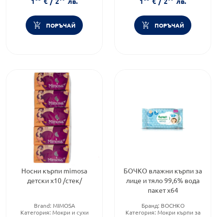
1
€
/
2
лв.
1
€
/
2
лв.
ПОРЪЧАЙ
ПОРЪЧАЙ
Носни кърпи mimosa
БОЧКО влажни кърпи за
детски х10 /стек/
лице и тяло 99,6% вода
пакет х64
Brand:
MIMOSA
Бранд:
BOCHKO
Категория:
Мокри и сухи
Категория:
Мокри кърпи за