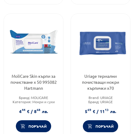
MoliCare Skin кърпи за
Uriage термални
почистване х 50 995082
почистващи мокри
Hartmann
кърпички х70
Бранд:
MOLICARE
Brand:
URIAGE
Категория:
Мокри и сухи
Бранд:
URIAGE
кърпички
Форма на продукта:
мокри
44
68
69
13
Форма на продукта:
мокри
кърпички
4
€
/
8
лв.
5
€
/
11
лв.
кърпички
ПОРЪЧАЙ
ПОРЪЧАЙ