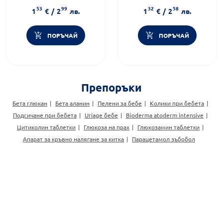
кърпички
бебета
53
99
32
58
Тип продукт:
Сухи кърпички
Форма на продукта:
мокри
1
€
/
2
лв.
1
€
/
2
лв.
кърпи
ПОРЪЧАЙ
ПОРЪЧАЙ
Препоръки
Бета глюкан
Бета аланин
Пелени за бебе
Колики при бебета
Подсичане при бебета
Uriage бебе
Bioderma atoderm intensive
Цитиколин таблетки
Глюкоза на прах
Глюкозамин таблетки
Апарат за кръвно налягане за китка
Парацетамол зъбобол