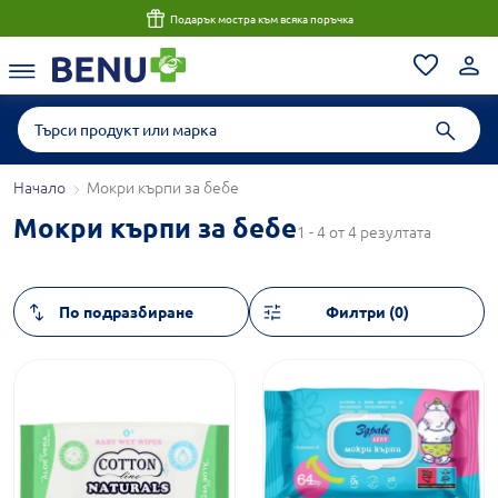
Подарък мостра към всяка поръчка
Начало
Мокри кърпи за бебе
Мокри кърпи за бебе
1 - 4 от 4 резултата
Филтри (0)