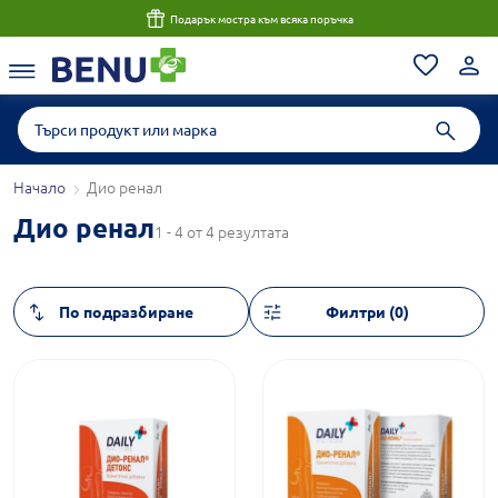
Подарък мостра към всяка поръчка
Начало
Дио ренал
Дио ренал
1 - 4 от 4 резултата
Филтри (0)