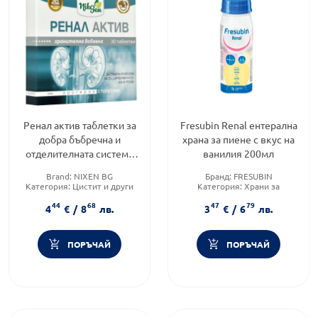
Ренал aктив таблетки за
Fresubin Renal ентерална
добра бъбречна и
храна за пиене с вкус на
отделителната система
ванилия 200мл
х30 Nixen
Brand:
NIXEN BG
Бранд:
FRESUBIN
Категория:
Цистит и други
Категория:
Храни за
инфекции на пикочните
специални медицински цели
44
68
47
79
пътища
Продуктова линия:
RENAL
4
€
/
8
лв.
3
€
/
6
лв.
Приложение:
орално
ПОРЪЧАЙ
ПОРЪЧАЙ