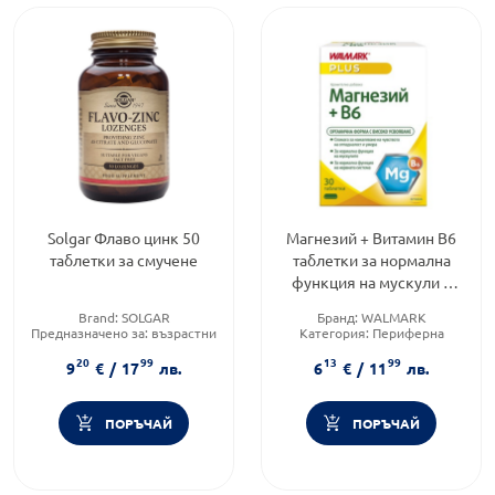
Solgar Флаво цинк 50
Магнезий + Витамин В6
таблетки за смучене
таблетки за нормална
функция на мускули и
нервна система х30
Brand:
SOLGAR
Бранд:
WALMARK
Walmark
Предназначено за:
възрастни
Категория:
Периферна
Приложение:
перорално
нервна система
20
99
13
99
Форма на продукта:
таблетки
9
€
/
17
лв.
6
€
/
11
лв.
ПОРЪЧАЙ
ПОРЪЧАЙ