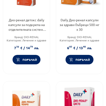
Дио-ренал детокс daily
Daily Дио-ренал капсули
капсули за подкрепа на
за здрави бъбреци 500 мг
отделителната система
х 30
х30
Бранд:
DIO-RENAL
Бранд:
DIO-RENAL
Категория:
Лечение и здраве
Категория:
Лечение и здраве
Форма на продукта:
капсули
Форма на продукта:
капсули
56
79
85
40
7
€
/
14
лв.
6
€
/
13
лв.
ПОРЪЧАЙ
ПОРЪЧАЙ