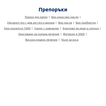
Препоръки
Теалоз дуо капки
Био кокосово масло
Масажен гел с див кестен и арника
Био масла
Био пробиотик
Мио инозитол 1000
Сироп с живовляк
Кремове за лице и серуми
Оросяване на мозъка лечение
Витамин д 3000
Високо кръвно лечение
Nuxe за коса