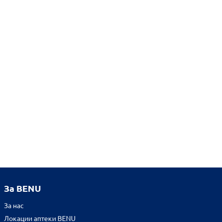
За BENU
За нас
Локации аптеки BENU