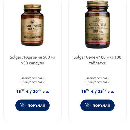
Solgar Л-Аргинин 500 мг
Solgar Селен 100 мкг 100
х50 капсули
таблетки
Brand:
SOLGAR
Brand:
SOLGAR
Бранд:
SOLGAR
Бранд:
SOLGAR
Форма на продукта:
капсули
Приложение:
перорално
49
30
97
19
15
€
/
30
лв.
16
€
/
33
лв.
ПОРЪЧАЙ
ПОРЪЧАЙ