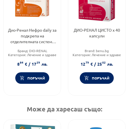
Дио-Ренал Нефро daily за
ДИО-РЕНАЛ ЦИСТО х 40
подкрепа на
капсули
отделителната система
30 капсули
Бранд:
DIO-RENAL
Brand:
benu.bg
Категория:
Лечение и здраве
Категория:
Лечение и здраве
Форма на продукта:
капсули
Форма на продукта:
капсули
84
29
79
02
8
€
/
17
лв.
12
€
/
25
лв.
ПОРЪЧАЙ
ПОРЪЧАЙ
Може да харесаш също: