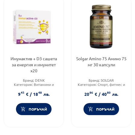
Имунактив + D3 сашета
Solgar Amino 75 Амино 75
за енергия и имунитет
мг 30 капсули
х20
Бранд:
DENK
Бранд:
SOLGAR
Категория:
Витамини и
Категория:
Спорт, фитнес и
минерали
протеинови храни
45
48
86
80
Форма на продукта:
саше
Форма на продукта:
капсула
9
€
/
18
лв.
20
€
/
40
лв.
ПОРЪЧАЙ
ПОРЪЧАЙ