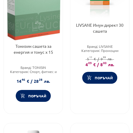
LIVSANE Имун директ 30
сашета
Тонизин сашета за
Бранд:
LIVSANE
Категория:
Промоции
енергия и тонус х 15
11
99
5
€
/
9
лв.
09
00
4
€
/
8
лв.
Бранд:
TONISIN
Категория:
Спорт, фитнес и
протеинови храни
ПОРЪЧАЙ
46
28
Форма на продукта:
саше
14
€
/
28
лв.
ПОРЪЧАЙ