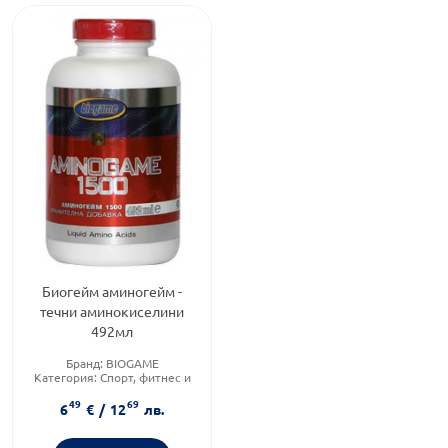
Биогейм аминогейм -
течни аминокиселини
492мл
Бранд:
BIOGAME
Категория:
Спорт, фитнес и
протеинови храни
49
69
Форма на продукта:
ампули
6
€
/
12
лв.