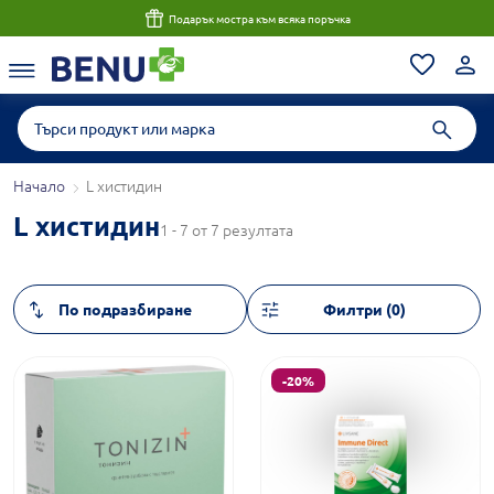
Подарък мостра към всяка поръчка
Начало
L хистидин
L хистидин
1 - 7 от 7 резултата
Филтри (0)
-20%