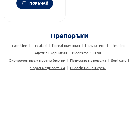
ПОРЪЧАЙ
Препоръки
L carnitine
L reuteri
L'oreal шампоан
L глутатион
L leucine
Ацетил l-карнитин
Bioderma 500 ml
Околоочен крем против бръчки
Подуване на корема
Seni care
Чорап медиласт 3 4
Eucerin нощен крем