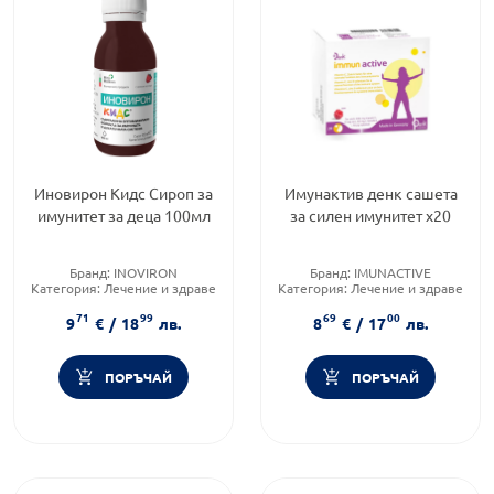
Иновирон Кидс Сироп за
Имунактив денк сашета
имунитет за деца 100мл
за силен имунитет х20
Бранд:
INOVIRON
Бранд:
IMUNACTIVE
Категория:
Лечение и здраве
Категория:
Лечение и здраве
Форма на продукта:
сироп
Форма на продукта:
саше
71
99
69
00
9
€
/
18
лв.
8
€
/
17
лв.
ПОРЪЧАЙ
ПОРЪЧАЙ