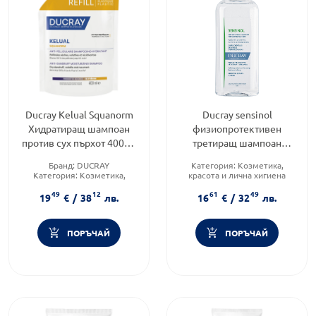
Ducray Kelual Squanorm
Ducray sensinol
Хидратиращ шампоан
физиопротективен
против сух пърхот 400мл
третиращ шампоан
пълнител
против сърбеж 200ml
Бранд:
DUCRAY
Категория:
Козметика,
Категория:
Козметика,
красота и лична хигиена
красота и лична хигиена
Продуктова линия:
Sensinol
49
12
61
49
Продуктова линия:
Kelual
Форма на продукта:
шампоан
19
€
/
38
лв.
16
€
/
32
лв.
ПОРЪЧАЙ
ПОРЪЧАЙ