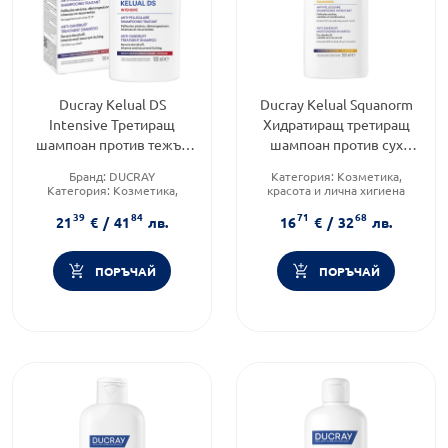
Ducray Kelual DS
Ducray Kelual Squanorm
Intensive Третиращ
Хидратиращ третиращ
шампоан против тежък
шампоан против сух
пърхот и сърбеж 100ml
пърхот 200ml
Бранд:
DUCRAY
Категория:
Козметика,
Категория:
Козметика,
красота и лична хигиена
красота и лична хигиена
Продуктова линия:
Squanorm
39
84
71
68
Продуктова линия:
Kelual
Тип коса:
Пърхот
21
€
/
41
лв.
16
€
/
32
лв.
ПОРЪЧАЙ
ПОРЪЧАЙ