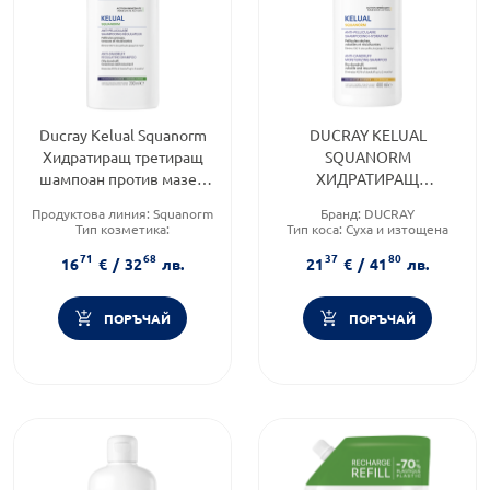
Ducray Kelual Squanorm
DUCRAY KELUAL
Хидратиращ третиращ
SQUANORM
шампоан против мазен
ХИДРАТИРАЩ
пърхот 200ml
ТРЕТИРАЩ ШАМПОАН
Продуктова линия:
Squanorm
Бранд:
DUCRAY
ПРОТИВ СУХ ПЪРХОТ
Тип козметика:
Тип коса:
Суха и изтощена
400мл
Дермокозметика
коса
71
68
37
80
Тип коса:
Пърхот
Форма на продукта:
шампоан
16
€
/
32
лв.
21
€
/
41
лв.
ПОРЪЧАЙ
ПОРЪЧАЙ