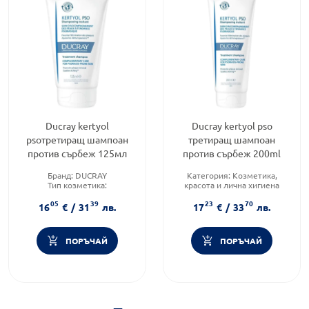
Ducray kertyol
Ducray kertyol pso
psoтретиращ шампоан
третиращ шампоан
против сърбеж 125мл
против сърбеж 200ml
Бранд:
DUCRAY
Категория:
Козметика,
Тип козметика:
красота и лична хигиена
Дермокозметика
Продуктова линия:
Kertyol
05
39
23
70
Форма на продукта:
шампоан
PSO
16
€
/
31
лв.
17
€
/
33
лв.
Тип козметика:
Дермокозметика
ПОРЪЧАЙ
ПОРЪЧАЙ