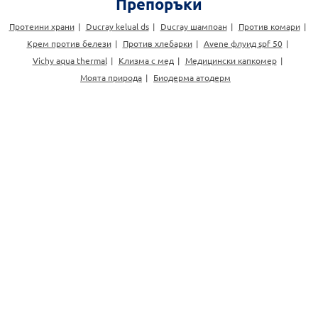
Препоръки
Протеини храни
Ducray kelual ds
Ducray шампоан
Против комари
Крем против белези
Против хлебарки
Avene флуид spf 50
Vichy aqua thermal
Клизма с мед
Медицински капкомер
Моята природа
Биодерма атодерм