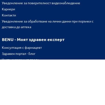
Уведомление за поверителност видеонаблюдение
Кариери
Контакти
Уведомление за обработване на лични данни при поръчки с
доставка до аптека
BENU - Моят здравен експерт
Консултация с фармацевт
Здравен портал - блог
Често задавани въпроси
ВРЪЗКИ
Изпълнителна агенция по лекарствата
Български фармацевтичен съюз
Българска асоциация на помощник-фармацевтите
Министерство на здравеопазването
Комисия за защита на потребителите