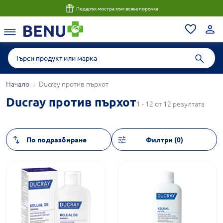
Подарък мостра към всяка поръчка
Начало
Ducray против пърхот
Ducray против пърхот
1 - 12 от 12 резултата
Филтри (0)