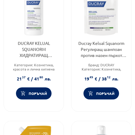
DUCRAY KELUAL
Ducray Kelual Squanorm
SQUANORM
Регулиращ шампоан
ХИДРАТИРАЩ
против мазен пърхот
ТРЕТИРАЩ ШАМПОАН
400мл пълнител
Категория:
Козметика,
Бранд:
DUCRAY
ПРОТИВ МАЗЕН ПЪРХОТ
красота и лична хигиена
Категория:
Козметика,
400мл
Тип коса:
Мазна коса
красота и лична хигиена
37
80
49
12
Форма на продукта:
шампоан
Продуктова линия:
Kelual
21
€
/
41
лв.
19
€
/
38
лв.
ПОРЪЧАЙ
ПОРЪЧАЙ