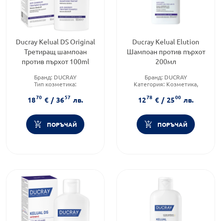
Ducray Kelual DS Original
Ducray Kelual Elution
Третиращ шампоан
Шампоан против пърхот
против пърхот 100ml
200мл
Бранд:
DUCRAY
Бранд:
DUCRAY
Тип козметика:
Категория:
Козметика,
Дермокозметика
красота и лична хигиена
70
57
78
00
Форма на продукта:
шампоан
Продуктова линия:
Elution
18
€
/
36
лв.
12
€
/
25
лв.
ПОРЪЧАЙ
ПОРЪЧАЙ