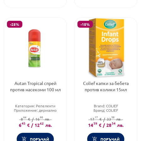
-25%
-15%
Autan Tropical спрей
Colief капки за бебета
против насекоми 100 мл
против колики 15мл
Категория:
Репеленти
Brand:
COLIEF
Приложение:
дермално
Бранд:
COLIEF
Форма на продукта:
спрей
Форма на продукта:
капки
64
90
17
58
8
€
/
16
лв.
17
€
/
33
лв.
45
62
59
54
6
€
/
12
лв.
14
€
/
28
лв.
ПОРЪЧАЙ
ПОРЪЧАЙ