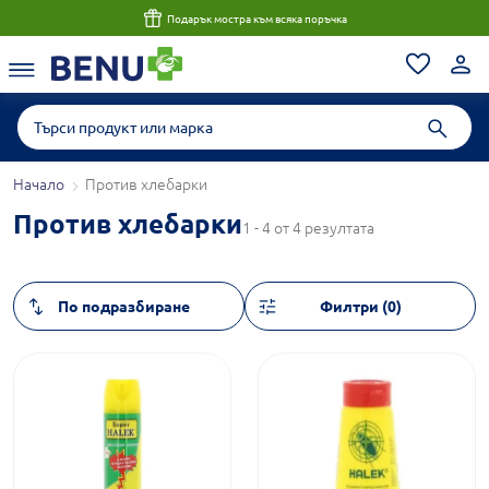
Подарък мостра към всяка поръчка
Начало
Против хлебарки
Против хлебарки
1 - 4 от 4 резултата
Филтри (0)