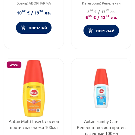
Бранд:
ABOPHARMA
Категория:
Репеленти
Категория:
Колики
Форма на продукта:
лосион
74
09
07
70
8
€
/
17
лв.
10
€
/
19
лв.
55
81
6
€
/
12
лв.
ПОРЪЧАЙ
ПОРЪЧАЙ
-25%
Autan Multi Insect лосион
Autan Family Care
против насекоми 100мл
Репелент лосион против
насекоми 100мл