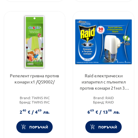
Репелент гривна против
Raid електрически
комари х1 /QS9002/
изпарител с пълнител
против комари 21мл 30
нощи
Brand:
TWINS INC
Brand:
RAID
Бранд:
TWINS INC
Бранд:
RAID
Категория:
Репеленти
Категория:
Слънцезащита и
40
69
69
08
репеленти
2
€
/
4
лв.
6
€
/
13
лв.
ПОРЪЧАЙ
ПОРЪЧАЙ