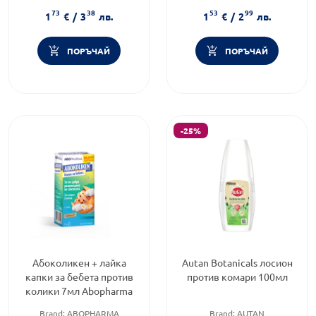
Категория:
Репеленти
Категория:
Репеленти
73
38
53
99
1
€
/
3
лв.
1
€
/
2
лв.
ПОРЪЧАЙ
ПОРЪЧАЙ
-25%
Абоколикен + лайка
Autan Botanicals лосион
капки за бебета против
против комари 100мл
колики 7мл Abopharma
Brand:
ABOPHARMA
Brand:
AUTAN