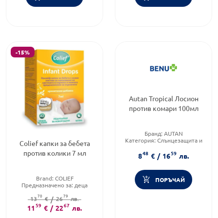
-15%
Autan Tropical Лосион
против комари 100мл
Бранд:
AUTAN
Категория:
Слънцезащита и
Colief капки за бебета
репеленти
против колики 7 мл
48
59
Brand:
AUTAN
8
€
/
16
лв.
Brand:
COLIEF
ПОРЪЧАЙ
Предназначено за:
деца
Приложение:
орално
70
79
13
€
/
26
лв.
59
67
11
€
/
22
лв.