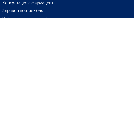
Консултация с фармацевт
Здравен портал - блог
Често задавани въпроси
ВРЪЗКИ
Изпълнителна агенция по лекарствата
Български фармацевтичен съюз
Българска асоциация на помощник-фармацевтите
Министерство на здравеопазването
Комисия за защита на потребителите
Абонирай се за нашия бюлетин и грабни
10% отстъпка
за
първата си поръчка!
BENU онлайн аптека е лицензирана от
Изпълнителна Агенция по Лекарствата.