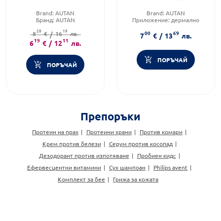
Brand:
AUTAN
Brand:
AUTAN
Бранд:
AUTAN
Приложение:
дермално
Категория:
Репеленти
Форма на продукта:
лосион
28
19
00
69
8
€
/
16
лв.
7
€
/
13
лв.
19
11
6
€
/
12
лв.
ПОРЪЧАЙ
ПОРЪЧАЙ
Препоръки
Протеин на прах
Протеини храни
Против комари
Крем против белези
Серум против косопад
Дезодорант против изпотяване
Пробиен кидс
Ефервесцентни витамини
Сух шампоан
Philips avent
Комплект за бее
Грижа за кожата