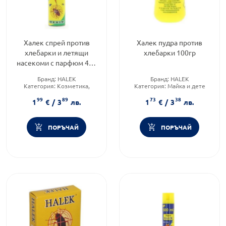
Халек спрей против
Халек пудра против
хлебарки и летящи
хлебарки 100гр
насекоми с парфюм 400
мл
Бранд:
HALEK
Бранд:
HALEK
Категория:
Козметика,
Категория:
Майка и дете
красота и лична хигиена
Предназначено за:
възрастни
99
89
73
38
1
€
/
3
лв.
1
€
/
3
лв.
ПОРЪЧАЙ
ПОРЪЧАЙ