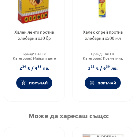
Халек ленти против
Халек спрей против
хлебарки x30 бр
хлебарки x500 мл
Бранд:
HALEK
Бранд:
HALEK
Категория:
Майка и дете
Категория:
Козметика,
красота и лична хигиена
24
38
22
30
2
€
/
4
лв.
3
€
/
6
лв.
ПОРЪЧАЙ
ПОРЪЧАЙ
Може да харесаш също: