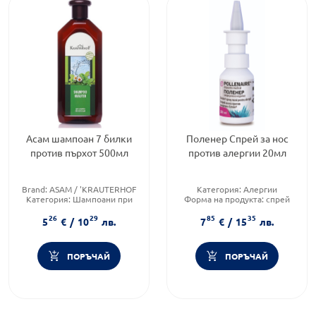
Асам шампоан 7 билки
Поленер Спрей за нос
против пърхот 500мл
против алергии 20мл
Brand:
ASAM / 'KRAUTERHOF
Категория:
Алергии
Категория:
Шампоани при
Форма на продукта:
спрей
пърхот
Brand:
benu.bg
26
29
85
35
Тип козметика:
Масова
5
€
/
10
лв.
7
€
/
15
лв.
козметика
ПОРЪЧАЙ
ПОРЪЧАЙ