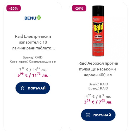
-20%
-20%
Raid Електрически
изпарител с 10
ламинирани таблетки
против комари
Бранд:
RAID
Категория:
Слънцезащита и
Raid Аерозол против
репеленти
49
65
пълзящи насекоми -
7
Brand:
€
/
14
RAID
лв.
99
72
червен 400 мл.
5
€
/
11
лв.
Brand:
RAID
ПОРЪЧАЙ
Бранд:
RAID
Категория:
Репеленти
49
78
4
€
/
8
лв.
59
02
3
€
/
7
лв.
ПОРЪЧАЙ