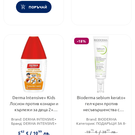
ПОРЪЧАЙ
-15%
Derma Intensive+ Kids
Bioderma sebium kerato+
Лосион против комари и
гел-крем против
кърлежи за деца 2+
несъвършенства с
години 100мл
висока толераннтност за
Brand:
DERMA INTENSIVE+
Brand:
BIODERMA
акнеична кожа 30мл
Бранд:
DERMA INTENSIVE+
Категория:
ПОДАРЪЦИ ЗА 8-
Категория:
Слънцезащита и
МИ МАРТ
75
63
62
99
репеленти
Функционалност:
19
€
/
38
лв.
Акне
5
€
/
10
лв.