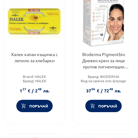
Халек капан къщичка с
Bioderma Pigmentbio
лепило за хлебарки
Дневен крем за лице
против пигментации
SPF50+ 40 мл + Нощен
Brand:
HALEK
Бранд:
BIODERMA
крем за лице против
Бранд:
HALEK
Вид на крема или флуида:
Категория:
Репеленти
Комбиниран
27
48
06
48
Категория:
ПОДАРЪЦИ ЗА 8-
1
€
/
2
лв.
37
€
/
72
лв.
МИ МАРТ
ПОРЪЧАЙ
ПОРЪЧАЙ