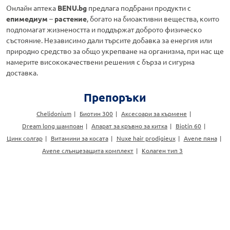
Онлайн аптека
BENU.bg
предлага подбрани продукти с
епимедиум
–
растение
, богато на биоактивни вещества, които
подпомагат жизнеността и поддържат доброто физическо
състояние. Независимо дали търсите добавка за енергия или
природно средство за общо укрепване на организма, при нас ще
намерите висококачествени решения с бърза и сигурна
доставка.
Препоръки
Chelidonium
Биотин 300
Аксесоари за кърмене
Dream long шампоан
Апарат за кръвно за китка
Biotin 60
Цинк солгар
Витамини за косата
Nuxe hair prodigieux
Avene пяна
Avene слънцезащита комплект
Колаген тип 3