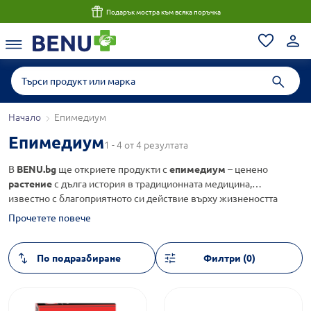
Подарък мостра към всяка поръчка
Начало
Епимедиум
Епимедиум
1 - 4 от 4 резултата
В
BENU.bg
ще откриете продукти с
епимедиум
– ценено
растение
с дълга история в традиционната медицина,
известно с благоприятното си действие върху жизнеността
и енергията. Нашият каталог включва подбрани
Прочетете повече
предложения подходящи за хора, които търсят естествени
решения за тонус и добро здраве.
Филтри (0)