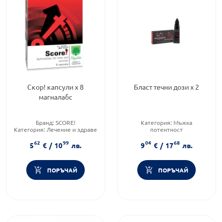
Скор! капсули х 8
Бласт течни дози х 2
магналабс
Бранд:
SCORE!
Категория:
Мъжка
Категория:
Лечение и здраве
потентност
Предназначено за:
възрастни
Предназначено за:
възрастни
62
99
04
68
Приложение:
орално
5
€
/
10
лв.
9
€
/
17
лв.
ПОРЪЧАЙ
ПОРЪЧАЙ