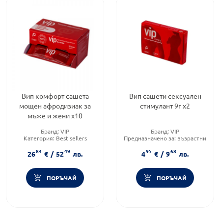
Вип комфорт сашета
Вип сашети сексуален
мощен афродизиак за
стимулант 9г х2
мъже и жени х10
Бранд:
VIP
Бранд:
VIP
Категория:
Best sellers
Предназначено за:
възрастни
Предназначено за:
възрастни
Приложение:
орално
84
49
95
68
26
€
/
52
лв.
4
€
/
9
лв.
ПОРЪЧАЙ
ПОРЪЧАЙ