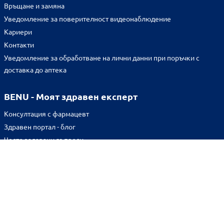
Връщане и замяна
Уведомление за поверителност видеонаблюдение
Кариери
Контакти
Уведомление за обработване на лични данни при поръчки с
доставка до аптека
BENU - Моят здравен експерт
Консултация с фармацевт
Здравен портал - блог
Често задавани въпроси
ВРЪЗКИ
Изпълнителна агенция по лекарствата
Български фармацевтичен съюз
Българска асоциация на помощник-фармацевтите
Министерство на здравеопазването