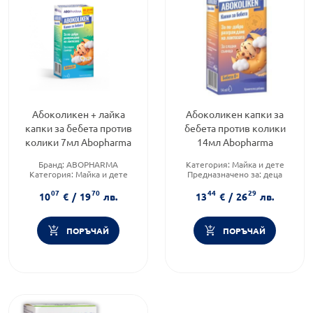
Абоколикен + лайка
Абоколикен капки за
капки за бебета против
бебета против колики
колики 7мл Abopharma
14мл Abopharma
Бранд:
ABOPHARMA
Категория:
Майка и дете
Категория:
Майка и дете
Предназначено за:
деца
Форма на продукта:
капки
Форма на продукта:
капки
07
70
44
29
10
€
/
19
лв.
13
€
/
26
лв.
ПОРЪЧАЙ
ПОРЪЧАЙ