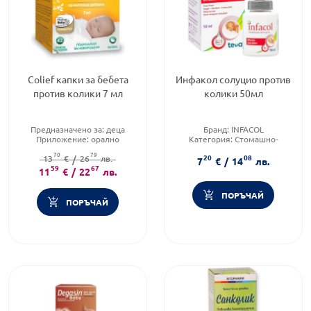
Colief капки за бебета
Инфакол солуцио против
против колики 7 мл
колики 50мл
Предназначено за:
деца
Бранд:
INFACOL
Приложение:
орално
Категория:
Стомашно-
Форма на продукта:
капки
чревен дискомфорт
70
79
20
08
13
€
/
26
лв.
Предназначено за:
деца
7
€
/
14
лв.
59
67
11
€
/
22
лв.
ПОРЪЧАЙ
ПОРЪЧАЙ