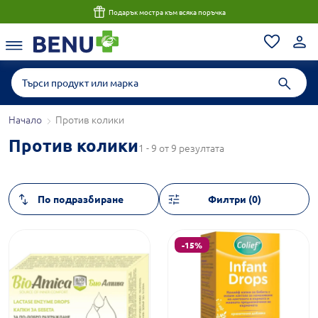
Подарък мостра към всяка поръчка
Начало
Против колики
Против колики
1 - 9 от 9 резултата
Филтри (0)
-15%