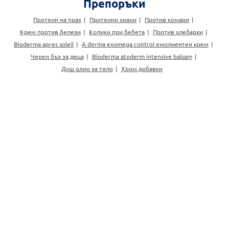
Препоръки
Протеин на прах
Протеини храни
Против комари
Крем против белези
Колики при бебета
Против хлебарки
Bioderma apres soleil
A derma exomega control емолиентен крем
Черен бъз за деца
Bioderma atoderm intensive balsam
Душ олио за тяло
Хром добавки