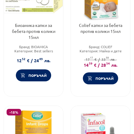
Биоамика капки за
Colief капки за бебета
бебета против колики
против колики 15мл
15мл
Бранд:
BIOAMICA
Бранд:
COLIEF
Категория:
Best sellers
Категория:
Майка и дете
Приложение:
орално
Форма на продукта:
капки
17
58
52
49
17
€
/
33
лв.
12
€
/
24
лв.
59
54
14
€
/
28
лв.
ПОРЪЧАЙ
ПОРЪЧАЙ
-15%