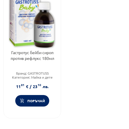
Гастротус бейби сироп
против рефлукс 180мл
Бранд:
GASTROTUSS
Категория:
Майка и дете
Продуктова линия:
BABY
81
10
11
€
/
23
лв.
ПОРЪЧАЙ