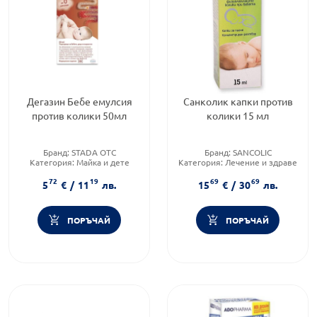
Дегазин Бебе емулсия
Санколик капки против
против колики 50мл
колики 15 мл
Бранд:
STADA OTC
Бранд:
SANCOLIC
Категория:
Майка и дете
Категория:
Лечение и здраве
Форма на продукта:
Емулсия
Форма на продукта:
капки
72
19
69
69
5
€
/
11
лв.
15
€
/
30
лв.
ПОРЪЧАЙ
ПОРЪЧАЙ