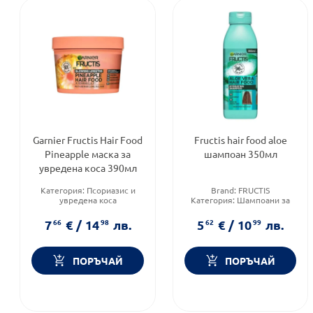
Garnier Fructis Hair Food
Fructis hair food aloe
Pineapple маска за
шампоан 350мл
увредена коса 390мл
Категория:
Псориазис и
Brand:
FRUCTIS
увредена коса
Категория:
Шампоани за
Тип козметика:
Масова
коса
козметика
Тип козметика:
Масова
7
66
€
/
14
98
лв.
5
62
€
/
10
99
лв.
Тип коса:
Суха и увредена
козметика
коса
ПОРЪЧАЙ
ПОРЪЧАЙ