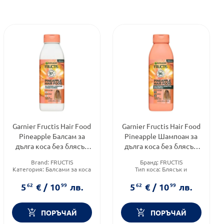
Garnier Fructis Hair Food
Garnier Fructis Hair Food
Pineapple Балсам за
Pineapple Шампоан за
дълга коса без блясък
дълга коса без блясък
350мл
350мл
Brand:
FRUCTIS
Бранд:
FRUCTIS
Категория:
Балсами за коса
Тип коса:
Блясък и
Тип коса:
Нормална коса
жизненост
Форма на продукта:
5
62
€
/
10
99
лв.
5
62
€
/
10
99
лв.
шампоан
ПОРЪЧАЙ
ПОРЪЧАЙ