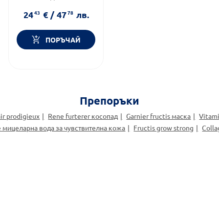
Тип коса:
Суха и увредена
коса
24
43
€
/
47
78
лв.
Форма на продукта:
маска
ПОРЪЧАЙ
Препоръки
ir prodigieux
Rene furterer косопад
Garnier fructis маска
Vitam
e мицеларна вода за чувствителна кожа
Fructis grow strong
Coll