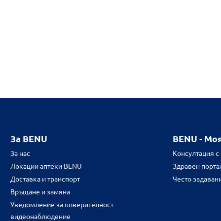
За BENU
BENU - Мо
За нас
Консултация с
Локации аптеки BENU
Здравен портал
Доставка и транспорт
Често задаван
Връщане и замяна
Уведомление за поверителност
видеонаблюдение