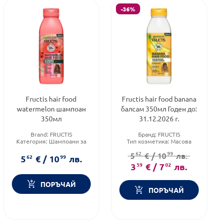
-36%
Fructis hair food
Fructis hair food banana
watermelon шампоан
балсам 350мл Годен до:
350мл
31.12.2026 г.
Brand:
FRUCTIS
Бранд:
FRUCTIS
Категория:
Шампоани за
Тип козметика:
Масова
коса
козметика
62
99
5
€
/
10
лв.
Тип коса:
Всеки тип коса
Тип коса:
Суха и изтощена
5
62
€
/
10
99
лв.
коса
3
59
€
/
7
02
лв.
ПОРЪЧАЙ
ПОРЪЧАЙ