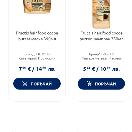
Fructis hair food cocoa
Fructis hair food cocoa
butter маска 390мл
butter шампоан 350мл
Бранд:
FRUCTIS
Бранд:
FRUCTIS
Категория:
Промоции
Тип козметика:
Масова
Форма на продукта:
крем
козметика
Тип коса:
Всеки тип коса
7
66
€
/
14
98
лв.
5
62
€
/
10
99
лв.
ПОРЪЧАЙ
ПОРЪЧАЙ