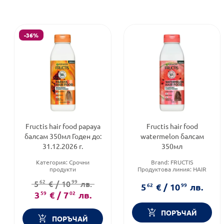
-36%
Fructis hair food papaya
Fructis hair food
балсам 350мл Годен до:
watermelon балсам
31.12.2026 г.
350мл
Категория:
Срочни
Brand:
FRUCTIS
продукти
Продуктова линия:
HAIR
Продуктова линия:
HAIR
FOOD
62
99
5
€
/
10
лв.
FOOD
Тип коса:
Тънка коса
5
62
€
/
10
99
лв.
Тип козметика:
Масова
3
59
€
/
7
02
лв.
козметика
ПОРЪЧАЙ
ПОРЪЧАЙ