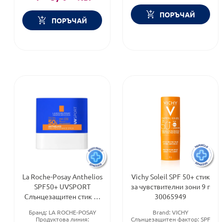
ПОРЪЧАЙ
ПОРЪЧАЙ
La Roche-Posay Anthelios
Vichy Soleil SPF 50+ стик
SPF50+ UVSPORT
за чувствителни зони 9 г
Слънцезащитен стик за
30065949
лице 10г 940399
Бранд:
LA ROCHE-POSAY
Brand:
VICHY
Продуктова линия:
Слънцезащитен фактор:
SPF