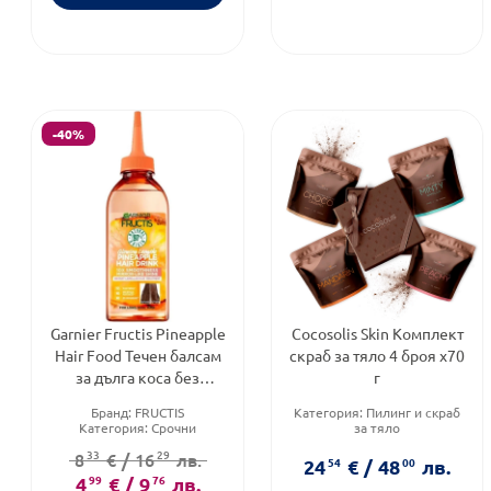
-40%
Garnier Fructis Pineapple
Cocosolis Skin Комплект
Hair Food Течен балсам
скраб за тяло 4 броя х70
за дълга коса без
г
блясък 200 мл Годен до:
Бранд:
FRUCTIS
Категория:
Пилинг и скраб
30.11.2026 г.
Категория:
Срочни
за тяло
продукти
Тип козметика:
Натурална
33
29
8
€
/
16
лв.
Форма на продукта:
балсам
козметика
24
54
€
/
48
00
лв.
Форма на продукта:
4
99
€
/
9
76
лв.
комплект