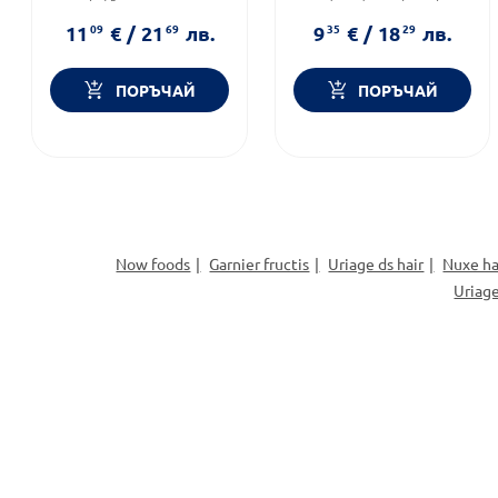
ANTHELIOS
50
Brand:
LA ROCHE-POSAY
Форма на продукта:
стик
11
09
€
/
21
69
лв.
9
35
€
/
18
29
лв.
ПОРЪЧАЙ
ПОРЪЧАЙ
Now foods
Garnier fructis
Uriage ds hair
Nuxe ha
Uriag