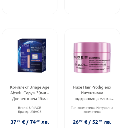
Комплект Uriage Age
Nuxe Hair Prodigieux
Absolu Серум 30мл +
Интензивна
Дневен крем 15мл
подхранваща маска
200мл
Brand:
URIAGE
Тип козметика:
Натурална
Бранд:
URIAGE
козметика
Форма на продукта:
Тип коса:
Суха и изтощена
комплект
коса
37
99
€
/
74
30
лв.
26
99
€
/
52
79
лв.
Форма на продукта:
маска