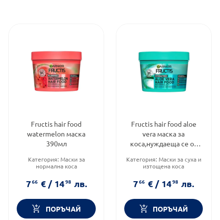
Fructis hair food
Fructis hair food aloe
watermelon маска
vera маска за
390мл
коса,нуждаеща се от
хидратация 390мл
Категория:
Маски за
Категория:
Маски за суха и
нормална коса
изтощена коса
Продуктова линия:
HAIR
Тип козметика:
Масова
FOOD
козметика
7
66
€
/
14
98
лв.
7
66
€
/
14
98
лв.
Тип козметика:
Масова
Тип коса:
Хидратация
козметика
ПОРЪЧАЙ
ПОРЪЧАЙ