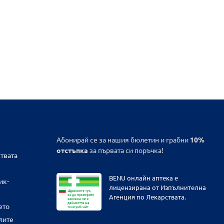
Абонирай се за нашия бюлетин и грабни
10%
отстъпка
за първата си поръчка!
твата
BENU онлайн аптека е
ик-
лицензирана от Изпълнителна
Агенция по Лекарствата.
ето
лите