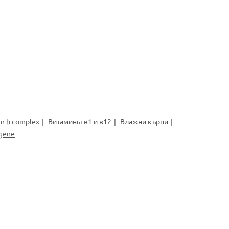
in b complex
Витамины в1 и в12
Влажни кърпи
agene