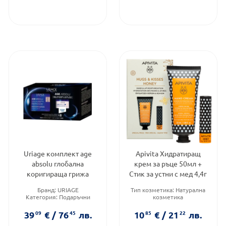
Uriage комплект age
Apivita Хидратиращ
absolu глобална
крем за ръце 50мл +
коригираща грижа
Стик за устни с мед 4,4г
Бранд:
URIAGE
Тип козметика:
Натурална
Категория:
Подаръчни
козметика
комплекти
Тип продукт:
Крем
Тип козметика:
Форма на продукта:
39
09
€
/
76
45
лв.
10
85
€
/
21
22
лв.
Дермокозметика
комплект