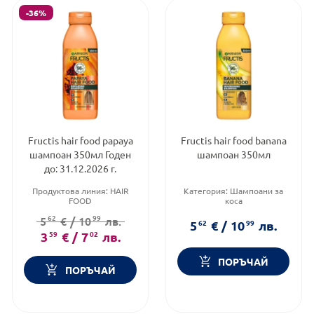
-36%
Fructis hair food papaya
Fructis hair food banana
шампоан 350мл Годен
шампоан 350мл
до: 31.12.2026 г.
Продуктова линия:
HAIR
Категория:
Шампоани за
FOOD
коса
Тип козметика:
Масова
Продуктова линия:
HAIR
62
99
5
€
/
10
лв.
козметика
FOOD
5
62
€
/
10
99
лв.
Тип коса:
Всеки тип коса
Тип коса:
Всеки тип коса
3
59
€
/
7
02
лв.
ПОРЪЧАЙ
ПОРЪЧАЙ