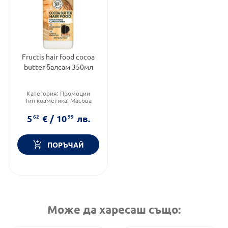
Fructis hair food cocoa
butter балсам 350мл
Категория:
Промоции
Тип козметика:
Масова
козметика
Форма на продукта:
балсам
5
62
€
/
10
99
лв.
ПОРЪЧАЙ
Може да харесаш също: