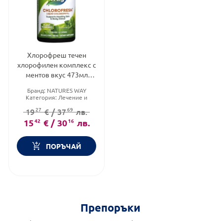
Хлорофреш течен
хлорофилен комплекс с
ментов вкус 473мл
Nature's Way
Бранд:
NATURES WAY
Категория:
Лечение и
здраве
27
69
19
€
/
37
лв.
Форма на продукта:
разтвор
15
42
€
/
30
16
лв.
ПОРЪЧАЙ
Препоръки