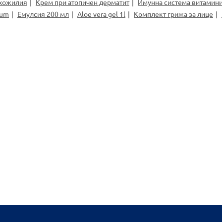
ухожилия
Крем при атопичен дерматит
Имунна система витамин
cum
Емулсия 200 мл
Aloe vera gel 1l
Комплект грижа за лице