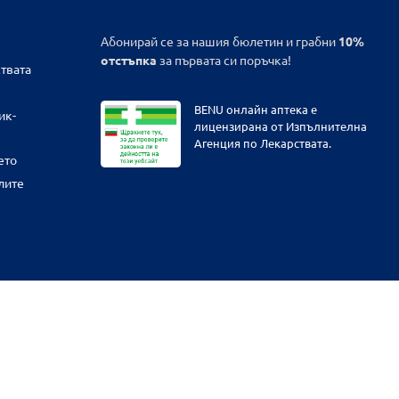
Абонирай се за нашия бюлетин и грабни
10%
отстъпка
за първата си поръчка!
твата
BENU онлайн аптека е
ик-
лицензирана от Изпълнителна
Агенция по Лекарствата.
ето
лите