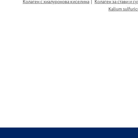
Колаген с хиалуронова киселина
Колаген за стави и с
Kalium sulfuri