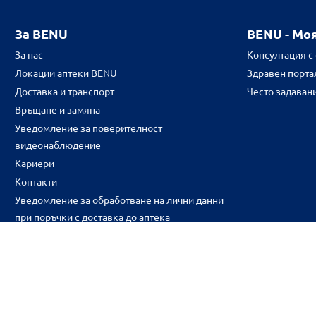
За BENU
BENU - Мо
За нас
Консултация с
Локации аптеки BENU
Здравен портал
Доставка и транспорт
Често задаван
Връщане и замяна
Уведомление за поверителност
видеонаблюдение
Кариери
Контакти
Уведомление за обработване на лични данни
при поръчки с доставка до аптека
CH
CZ
EE
LT
LV
HU
NL
RS
SK
RO
IT
BE
IE
UK
NO
DE