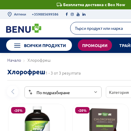
Безплатна доставка с Box Now
Аптеки
+359885699586
ВСИЧКИ ПРОДУКТИ
ПРОМОЦИИ
ТРАЙ
Начало
Хлорофреш
Хлорофреш
1 - 3 от 3 резултата
Категория
-20%
-20%