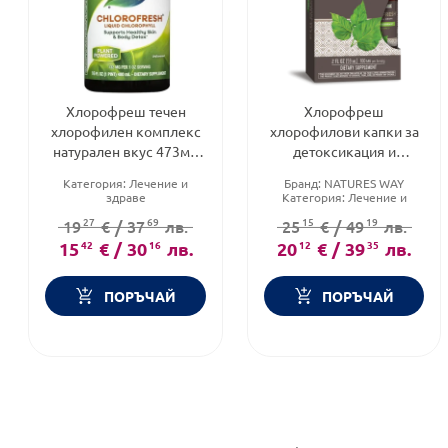
Хлорофреш течен
Хлорофреш
хлорофилен комплекс
хлорофилови капки за
натурален вкус 473мл
детоксикация и
Nature's Way
храносмилателни
Категория:
Лечение и
Бранд:
NATURES WAY
смущения 59мл Nature's
здраве
Категория:
Лечение и
Way
Предназначено за:
здраве
27
69
15
19
19
€
/
37
лв.
25
€
/
49
лв.
възрастни/деца
Форма на продукта:
капки
Приложение:
орално
15
42
€
/
30
16
лв.
20
12
€
/
39
35
лв.
ПОРЪЧАЙ
ПОРЪЧАЙ