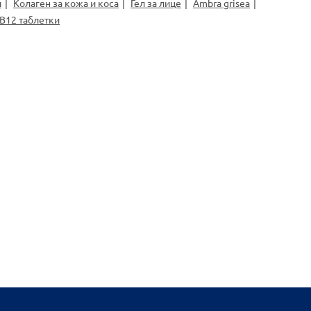
и
Колаген за кожа и коса
Гел за лице
Ambra grisea
В12 таблетки