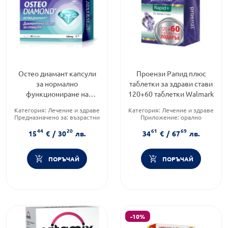
Остео диамант капсули
Проензи Рапид плюс
за нормално
таблетки за здрави стави
функциониране на
120+60 таблетки Walmark
опорно-двигателна
Категория:
Лечение и здраве
Категория:
Лечение и здраве
система х60
Предназначено за:
възрастни
Приложение:
орално
Форма на продукта:
капсули
Форма на продукта:
таблетки
44
20
61
69
15
€
/
30
лв.
34
€
/
67
лв.
ПОРЪЧАЙ
ПОРЪЧАЙ
-10%