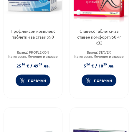
Профлексон комплекс
Ставекс таблетки за
таблетки за стави х90
ставен комфорт 950мг
х32
Бранд:
PROFLEXON
Бранд:
STAVEX
Категория:
Лечение и здраве
Категория:
Лечение и здраве
Продуктова линия:
COMPLEX
Предназначено за:
възрастни
10
09
26
29
25
€
/
49
лв.
5
€
/
10
лв.
ПОРЪЧАЙ
ПОРЪЧАЙ