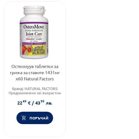
Остеомуув таблетки за
грижа за ставите 1431мг
х60 Natural Factors
Бранд:
NATURAL FACTORS
Предназначено за:
възрастни
Форма на продукта:
таблетки
49
99
22
€
/
43
лв.
ПОРЪЧАЙ