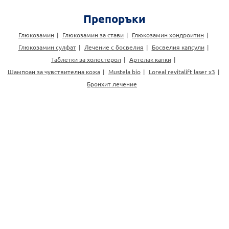
Препоръки
Глюкозамин
Глюкозамин за стави
Глюкозамин хондроитин
Глюкозамин сулфат
Лечение с босвелия
Босвелия капсули
Таблетки за холестерол
Артелак капки
Шампоан за чувствителна кожа
Mustela bio
Loreal revitalift laser x3
Бронхит лечение