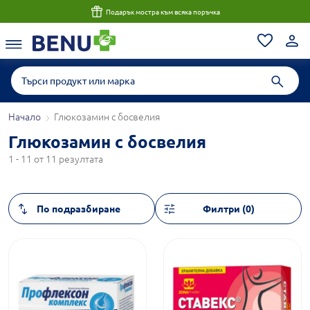
Подарък мостра към всяка поръчка
Начало
Глюкозамин с босвелия
Глюкозамин с босвелия
1 - 11 от 11 резултата
Филтри (0)