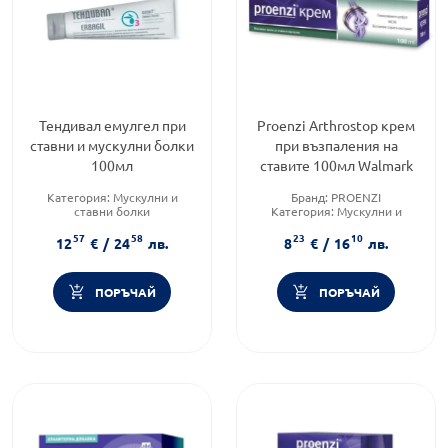
Тендивал емулгел при
Proenzi Arthrostop крем
ставни и мускулни болки
при възпаления на
100мл
ставите 100мл Walmark
Категория:
Мускулни и
Бранд:
PROENZI
ставни болки
Категория:
Мускулни и
Предназначено за:
ставни болки
57
58
23
10
възрастни/деца
Приложение:
дермално
12
€
/
24
лв.
8
€
/
16
лв.
Приложение:
дермално
ПОРЪЧАЙ
ПОРЪЧАЙ