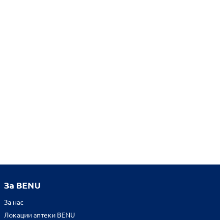
За BENU
За нас
Локации аптеки BENU