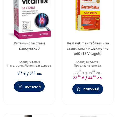
Витамикс за стави
Restavit max таблетки за
капсули х30
стави, кости и движение
х60+15 Vitagold
Бранд:
Vitamix
Бранд:
RESTAVIT
Категория:
Лечение и здраве
Предназначено за:
Форма на продукта:
капсули
възрастни/деца
10
09
73
30
Продуктова линия:
25
€
/
49
лв.
MAX
3
€
/
7
лв.
59
18
22
€
/
44
лв.
ПОРЪЧАЙ
ПОРЪЧАЙ