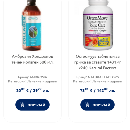
Амброзия Хондрокод
Остеомуув таблетки за
течен колаген 500 мл.
грижа за ставите 1431мг
х240 Natural Factors
Бранд:
AMBROSIA
Бранд:
NATURAL FACTORS
Категория:
Лечение и здраве
Категория:
Лечение и здраве
Предназначено за:
възрастни
Приложение:
орално
09
29
01
80
20
€
/
39
лв.
73
€
/
142
лв.
ПОРЪЧАЙ
ПОРЪЧАЙ