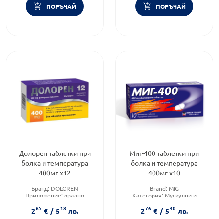
ПОРЪЧАЙ
ПОРЪЧАЙ
Долорен таблетки при
Миг-400 таблетки при
болка и температура
болка и температура
400мг х12
400мг х10
Бранд:
DOLOREN
Brand:
MIG
Приложение:
орално
Категория:
Мускулни и
Форма на продукта:
таблетки
ставни болки
65
18
76
40
Форма на продукта:
таблетки
2
€
/
5
лв.
2
€
/
5
лв.