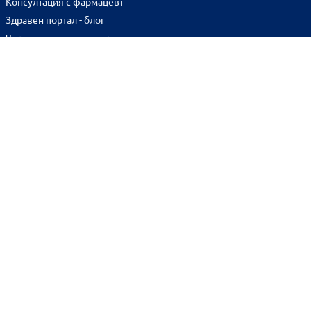
Консултация с фармацевт
Здравен портал - блог
Често задавани въпроси
ВРЪЗКИ
Изпълнителна агенция по лекарствата
Български фармацевтичен съюз
Българска асоциация на помощник-фармацевтите
Министерство на здравеопазването
Комисия за защита на потребителите
Абонирай се за нашия бюлетин и грабни
10% отстъпка
за
първата си поръчка!
BENU онлайн аптека е лицензирана от
Изпълнителна Агенция по Лекарствата.