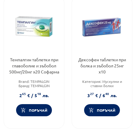
Темпалгин таблетки при
Дексофен таблетки при
главоболие и зъбобол
болка и зъбобол 25мг
500мг/20мг х20 Софарма
х10
Brand:
TEMPALGIN
Категория:
Мускулни и
Бранд:
TEMPALGIN
ставни болки
Категория:
Мускулни и
Предназначено за:
възрастни
65
18
27
40
ставни болки
Приложение:
орално
2
€
/
5
лв.
3
€
/
6
лв.
ПОРЪЧАЙ
ПОРЪЧАЙ