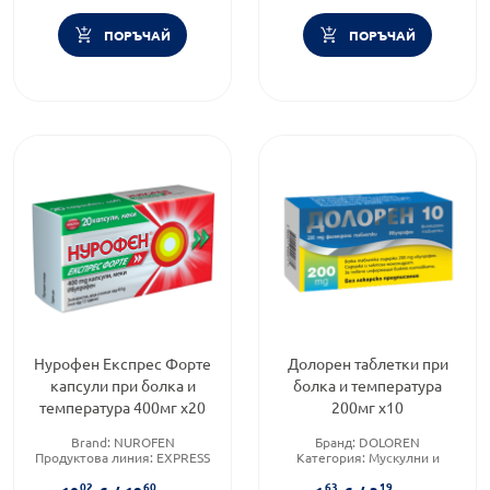
ПОРЪЧАЙ
ПОРЪЧАЙ
Нурофен Експрес Форте
Долорен таблетки при
капсули при болка и
болка и температура
температура 400мг х20
200мг х10
Brand:
NUROFEN
Бранд:
DOLOREN
Продуктова линия:
EXPRESS
Категория:
Мускулни и
FORTE
ставни болки
02
60
63
19
Форма на продукта:
капсули
Форма на продукта:
таблетки