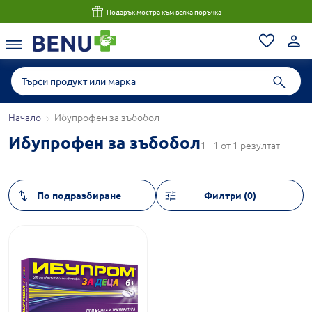
Подарък мостра към всяка поръчка
Начало
Ибупрофен за зъбобол
Ибупрофен за зъбобол
1 - 1 от 1 резултат
Филтри (0)