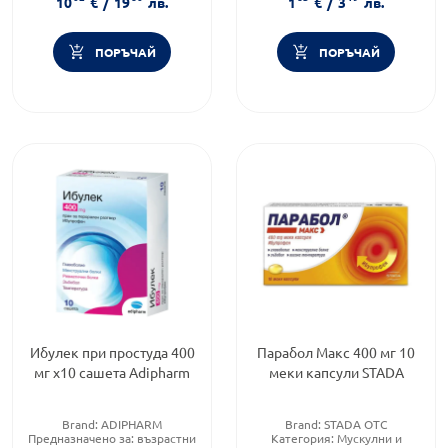
10
€
/
19
лв.
1
€
/
3
лв.
ПОРЪЧАЙ
ПОРЪЧАЙ
Ибулек при простуда 400
Парабол Макс 400 мг 10
мг x10 сашета Adipharm
меки капсули STADA
Brand:
ADIPHARM
Brand:
STADA OTC
Предназначено за:
възрастни
Категория:
Мускулни и