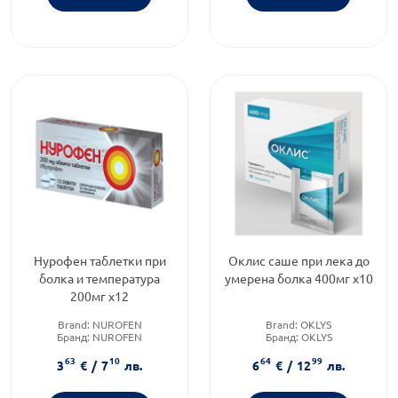
Нурофен таблетки при
Оклис саше при лека до
болка и температура
умерена болка 400мг х10
200мг х12
Brand:
NUROFEN
Brand:
OKLYS
Бранд:
NUROFEN
Бранд:
OKLYS
Форма на продукта:
таблетки
Предназначено за:
63
10
64
99
възрастни/деца
3
€
/
7
лв.
6
€
/
12
лв.