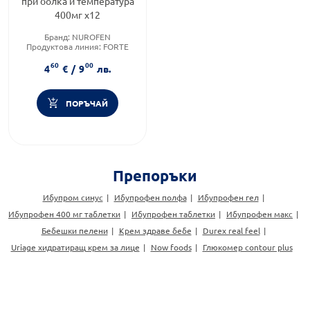
при болка и температура
400мг х12
Бранд:
NUROFEN
Продуктова линия:
FORTE
Форма на продукта:
таблетки
60
00
4
€
/
9
лв.
ПОРЪЧАЙ
Препоръки
Ибупром синус
Ибупрофен полфа
Ибупрофен гел
Ибупрофен 400 мг таблетки
Ибупрофен таблетки
Ибупрофен макс
Бебешки пелени
Крем здраве бебе
Durex real feel
Uriage хидратиращ крем за лице
Now foods
Глюкомер contour plus