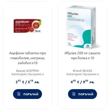
Ацефеин таблетки при
Ибулек 200 мг сашете
главоболие, мигрена,
при болка х 10
зъбобол х10
Бранд:
ACEFFEIN
Brand:
IBULEK
Категория:
Мускулни и
Категория:
Мускулни и
ставни болки
ставни болки
65
18
60
00
Форма на продукта:
таблетки
Приложение:
орално
2
€
/
5
лв.
4
€
/
9
лв.
ПОРЪЧАЙ
ПОРЪЧАЙ