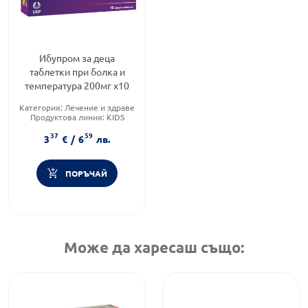
Ибупром за деца
таблетки при болка и
температура 200мг х10
Категория:
Лечение и здраве
Продуктова линия:
KIDS
Форма на продукта:
таблетки
37
59
3
€
/
6
лв.
ПОРЪЧАЙ
Може да харесаш също: