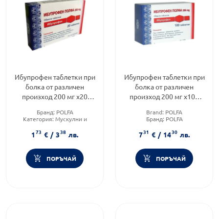
Ибупрофен таблетки при
Ибупрофен таблетки при
болка от различен
болка от различен
произход 200 мг х20
произход 200 мг х100
Polpharma
Polpharma
Бранд:
POLFA
Brand:
POLFA
Категория:
Мускулни и
Бранд:
POLFA
ставни болки
Форма на продукта:
таблетки
73
38
31
30
Предназначено за:
1
€
/
3
лв.
7
€
/
14
лв.
възрастни/деца
ПОРЪЧАЙ
ПОРЪЧАЙ