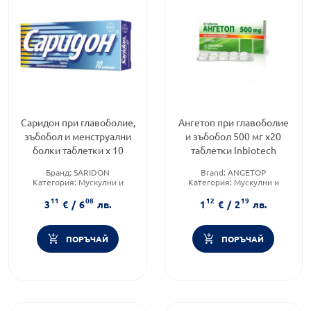
Саридон при главоболие,
Ангетоп при главоболие
зъбобол и менструални
и зъбобол 500 мг х20
болки таблетки х 10
таблетки Inbiotech
Бранд:
SARIDON
Brand:
ANGETOP
Категория:
Мускулни и
Категория:
Мускулни и
ставни болки
ставни болки
11
08
12
19
Приложение:
орално
Форма на продукта:
таблетки
3
€
/
6
лв.
1
€
/
2
лв.
ПОРЪЧАЙ
ПОРЪЧАЙ