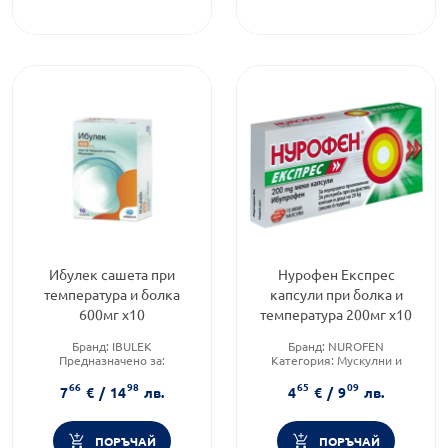
Ибулек сашета при
Нурофен Експрес
температура и болка
капсули при болка и
600мг х10
температура 200мг х10
Бранд:
IBULEK
Бранд:
NUROFEN
Предназначено за:
Категория:
Мускулни и
възрастни/деца
ставни болки
66
98
65
09
Приложение:
орално
Форма на продукта:
капсули
7
€
/
14
лв.
4
€
/
9
лв.
ПОРЪЧАЙ
ПОРЪЧАЙ