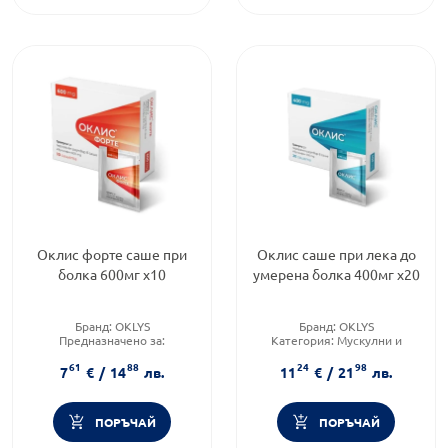
Оклис форте саше при
Оклис саше при лека до
болка 600мг х10
умерена болка 400мг х20
Бранд:
OKLYS
Бранд:
OKLYS
Предназначено за:
Категория:
Мускулни и
възрастни/деца
ставни болки
61
88
24
98
Форма на продукта:
саше
Форма на продукта:
саше
7
€
/
14
лв.
11
€
/
21
лв.
ПОРЪЧАЙ
ПОРЪЧАЙ