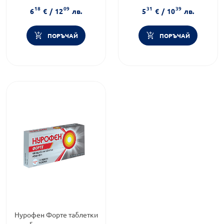
Приложение:
орално
ставни болки
18
09
31
39
Форма на продукта:
капсули
6
€
/
12
лв.
5
€
/
10
лв.
ПОРЪЧАЙ
ПОРЪЧАЙ
Нурофен Форте таблетки