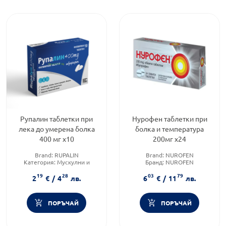
Рупалин таблетки при
Нурофен таблетки при
лека до умерена болка
болка и температура
400 мг х10
200мг х24
Brand:
RUPALIN
Brand:
NUROFEN
Категория:
Мускулни и
Бранд:
NUROFEN
ставни болки
Категория:
Мускулни и
19
28
03
79
Форма на продукта:
таблетки
ставни болки
2
€
/
4
лв.
6
€
/
11
лв.
ПОРЪЧАЙ
ПОРЪЧАЙ