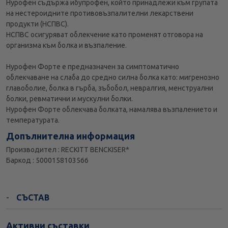
Нурофен съдържа ибупрофен, който принадлежи към групата
на нестероидните противовъзпалителни лекарствени
продукти (НСПВС).
НСПВС осигуряват облекчение като променят отговора на
организма към болка и възпаление.
Нурофен Форте е предназначен за симптоматично
облекчаване на слаба до средно силна болка като: мигренозно
главоболие, болка в гърба, зъбобол, невралгия, менструални
болки, ревматични и мускулни болки.
Нурофен Форте облекчава болката, намалява възпалението и
температурата.
Допълнителна информация
Производител : RECKITT BENCKISER*
Баркод : 5000158103566
СЪСТАВ
Активни съставки