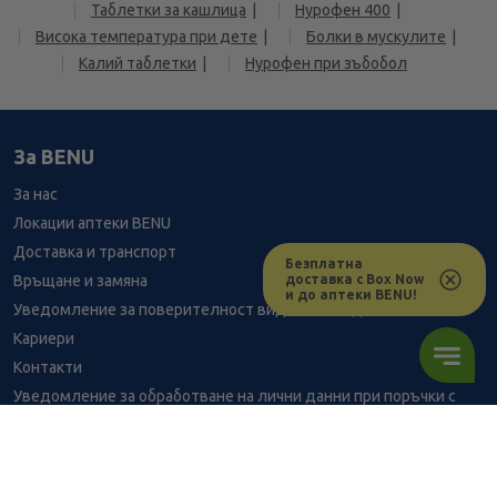
Таблетки за кашлица
Нурофен 400
Висока температура при дете
Болки в мускулите
Калий таблетки
Нурофен при зъбобол
За BENU
За нас
Локации аптеки BENU
Доставка и транспорт
Безплатна
доставка с Box Now
Връщане и замяна
и до аптеки BENU!
Уведомление за поверителност видеонаблюдение
Кариери
Контакти
Уведомление за обработване на лични данни при поръчки с
доставка до аптека
BENU - Моят здравен експерт