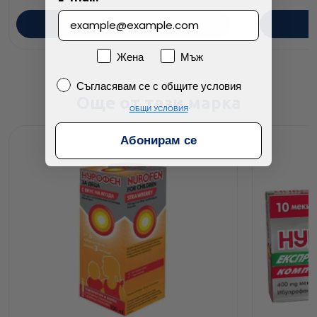
ПОРЪЧАЙ
Пол
Жена
Мъж
Съгласявам се с общите условия
Съгласявам се с общите условия
Още от тази марка
ОБЩИ УСЛОВИЯ
Абонирам се