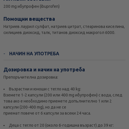
200 mg ибупрофен (ibuprofen)
Помощни вещества
Натриев лаурил сулфат, натриев цитрат, стеаринова киселина,
силициев диоксид, талк, титанов диоксид макрогол 6000.
НАЧИН НА УПОТРЕБА
Дозировка и начин на употреба
Препоръчителна дозировка:
Възрастни и юноши с тегло над 40 kg:
Вземете 1-2 капсули (200 или 400 mg ибупрофен) с вода, след
това ако е необходимо приемете допълнително 1 или 2
капсули (200-400 mg), но да не се
приемат повече от 6 капсули за всеки 24 часа.
Деца с тегло от 20 (около 6-годишна възраст) до 39 кг: