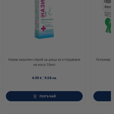
Назик назален спрей за деца за отпушване
Геломирто
на носа 10мл
4.90
/
9.58
€
лв.
ПОРЪЧАЙ