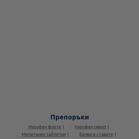
Препоръки
Нурофен форте
Нурофен сироп
Мелатонин таблетки
Болки в ставите