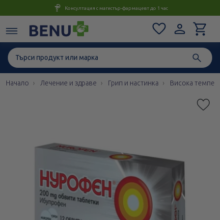
Консултация с магистър-фармацевт до 1 час
Начало
Лечение и здраве
Грип и настинка
Висока темпер