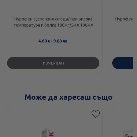
Нурофен суспензия /ягода/ при висока
Нурофен Е
температура и болка 100мг/5мл 100мл
4.60
/
9.00
€
лв.
ИЗЧЕРПАН
Може да харесаш също