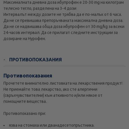
Максималната дневна доза ибупрофен е 20-30 mg на килограм
телесно тегло, разделена на 3-4 дози
Интервалът между дозите не трябва да е по-малък от 6 часа.
Да не се превишава препоръчваната максимална дневна доза.
Да не се надвишава обща доза ибупрофен от 30 mg/kg за всеки
24-часов интервал. Да се прилагат следните инструкции за
дозиране на Нурофен.
ПРОТИВОПОКАЗАНИЯ
Противопоказания
Прочетете внимателно листовката на лекарствения продукт!
Не приемайте това лекарство, ако сте алергични
(свръхчувствителни) към аткивното и/или някое от
помощните вещества.
Противопоказано при:
язва на стомаха или дванадесетопръстника.