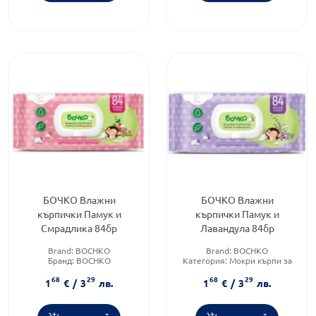
БОЧКО Влажни
БОЧКО Влажни
кърпички Памук и
кърпички Памук и
Смрадлика 84бр
Лавандула 84бр
Brand:
BOCHKO
Brand:
BOCHKO
Бранд:
BOCHKO
Категория:
Мокри кърпи за
Категория:
Мокри кърпи за
бебета
68
29
68
29
бебета
Форма на продукта:
мокри
1
€
/
3
лв.
1
€
/
3
лв.
кърпички