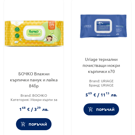
Uriage термални
почистващи мокри
кърпички х70
БОЧКО Влажни
кърпички памук и лайка
Brand:
URIAGE
Бранд:
URIAGE
84бр
Форма на продукта:
мокри
69
13
кърпички
5
€
/
11
лв.
Brand:
BOCHKO
Категория:
Мокри кърпи за
бебета
68
29
Форма на продукта:
мокри
1
€
/
3
лв.
ПОРЪЧАЙ
кърпи
ПОРЪЧАЙ