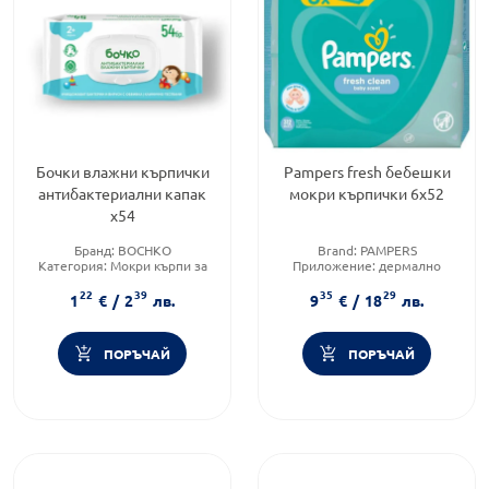
Бочки влажни кърпички
Pampers fresh бебешки
антибактериални капак
мокри кърпички 6х52
х54
Бранд:
BOCHKO
Brand:
PAMPERS
Категория:
Мокри кърпи за
Приложение:
дермално
бебета
Продуктова линия:
FRESH
22
39
35
29
Форма на продукта:
мокри
1
€
/
2
лв.
9
€
/
18
лв.
кърпички
ПОРЪЧАЙ
ПОРЪЧАЙ