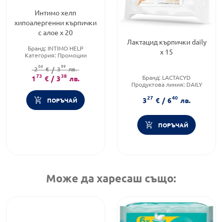
Интимо хелп
хипоалергенни кърпички
с алое х 20
Лактацид кърпички daily
Бранд:
INTIMO HELP
х 15
Категория:
Промоции
Форма на продукта:
04
99
2
кърпички
€
/
3
лв.
73
38
Бранд:
LACTACYD
1
€
/
3
лв.
Продуктова линия:
DAILY
Форма на продукта:
мокри
27
40
кърпички
3
€
/
6
лв.
ПОРЪЧАЙ
ПОРЪЧАЙ
Може да харесаш също: