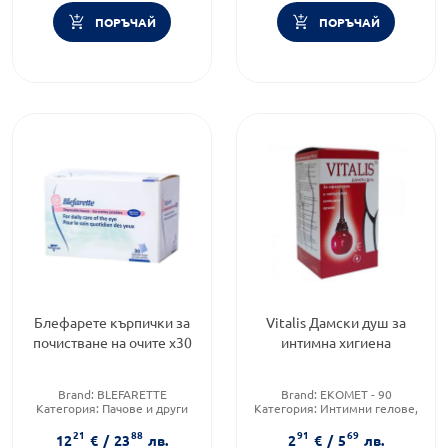
ПОРЪЧАЙ
ПОРЪЧАЙ
Абонирай се!
Вземи промокод за -10%
Име:
Блефарете кърпички за
Vitalis Дамски душ за
почистване на очите х30
интимна хигиена
E-mail:
Brand:
BLEFARETTE
Brand:
EKOMET - 90
Категория:
Пачове и други
Категория:
Интимни гелове,
продукти за околоочната
мехлеми и пяни
Пол
21
88
91
69
зона
Тип козметика:
Масова
12
€
/
23
лв.
2
€
/
5
лв.