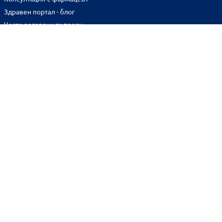
Здравен портал - блог
Често задавани въпроси
ВРЪЗКИ
Изпълнителна агенция по лекарствата
Български фармацевтичен съюз
Българска асоциация на помощник-фармацевтите
Министерство на здравеопазването
Комисия за защита на потребителите
Абонирай се за нашия бюлетин и грабни
10% отстъпка
за
първата си поръчка!
BENU онлайн аптека е лицензирана от
Изпълнителна Агенция по Лекарствата.