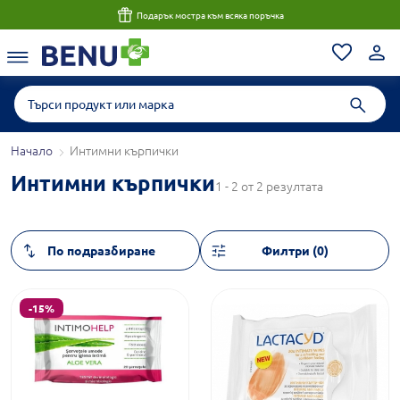
Консултация с магистър-фармацевт до 1 час
Начало
Интимни кърпички
Интимни кърпички
1 - 2 от 2 резултата
Филтри (0)
-15%