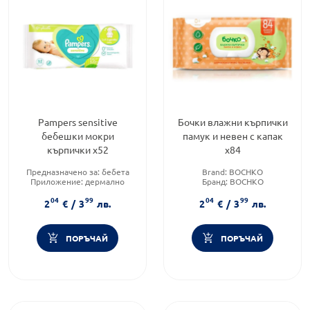
Pampers sensitive
Бочки влажни кърпички
бебешки мокри
памук и невен с капак
кърпички х52
x84
Предназначено за:
бебета
Brand:
BOCHKO
Приложение:
дермално
Бранд:
BOCHKO
Форма на продукта:
мокри
Форма на продукта:
мокри
04
99
04
99
кърпички
кърпички
2
€
/
3
лв.
2
€
/
3
лв.
ПОРЪЧАЙ
ПОРЪЧАЙ