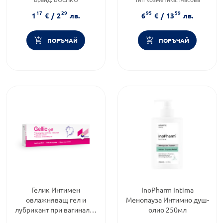
Приложение:
дермално
козметика
17
29
95
59
Форма на продукта:
иригатор
1
€
/
2
лв.
6
€
/
13
лв.
ПОРЪЧАЙ
ПОРЪЧАЙ
Гелик Интимен
InoPharm Intima
овлажняващ гел и
Менопауза Интимно душ-
лубрикант при вагинална
олио 250мл
сухота 20 г