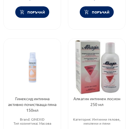
Тип козметика:
Масова
козметика
Съгласявам се с общите условия
козметика
ОБЩИ УСЛОВИЯ
ПОРЪЧАЙ
ПОРЪЧАЙ
Абонирам се
Гинексид интимна
Алкагин интимен лосион
активно почистваща пяна
250 мл
150мл
Brand:
GINEXID
Категория:
Интимни гелове,
Тип козметика:
Масова
мехлеми и пяни
козметика
Тип козметика:
Масова