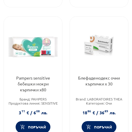
Pampers sensitive
Блефадемодекс очни
бебешки мокри
кърпички х 30
кърпички х80
Бранд:
PAMPERS
Brand:
LABORATOIRES THEA
Продуктова линия:
SENSITIVE
Категория:
Очи
Форма на продукта:
мокри
Форма на продукта:
11
08
86
89
кърпички
кърпички
3
€
/
6
лв.
18
€
/
36
лв.
ПОРЪЧАЙ
ПОРЪЧАЙ