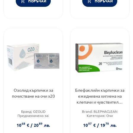
ПОРЪЧАЙ
ПОРЪЧАЙ
Озолид кърпички за
Блефаклийн кърпички за
почистване на очи х20
ежедневна хигиена на
клепачи и чувствителна
кожа х20
Бранд:
OZOLID
Brand:
BLEPHACLEAN
Предназначено за:
Категория:
Очи
възрастни/деца
Форма на продукта:
кърпи за
68
89
07
70
Приложение:
очно
очи
10
€
/
20
лв.
10
€
/
19
лв.