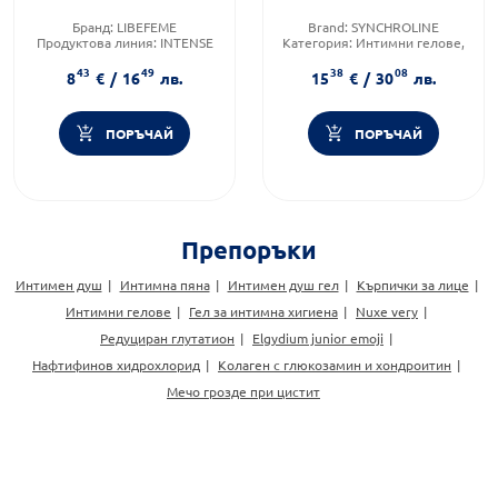
Бранд:
LIBEFEME
Brand:
SYNCHROLINE
Продуктова линия:
INTENSE
Категория:
Интимни гелове,
Форма на продукта:
мехлеми и пяни
43
49
38
08
вагинален гел
Тип козметика:
Масова
8
€
/
16
лв.
15
€
/
30
лв.
козметика
ПОРЪЧАЙ
ПОРЪЧАЙ
Препоръки
Интимен душ
Интимна пяна
Интимен душ гел
Кърпички за лице
Интимни гелове
Гел за интимна хигиена
Nuxe very
Редуциран глутатион
Elgydium junior emoji
Нафтифинов хидрохлорид
Колаген с глюкозамин и хондроитин
Мечо грозде при цистит