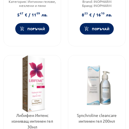
Категория:
Интимни гелове,
Brand:
INOPHARM
мехлеми и пяни
Бранд:
INOPHARM
Brand:
benu.bg
Тип козметика:
Масова
67
09
23
10
козметика
5
€
/
11
лв.
8
€
/
16
лв.
ПОРЪЧАЙ
ПОРЪЧАЙ
Либифем Интенс
Synchroline cleancare
измиващ интимен гел
интимен гел 200мл
30мл