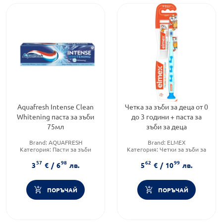
Aquafresh Intense Clean
Четка за зъби за деца от 0
Whitening паста за зъби
до 3 години + паста за
75мл
зъби за деца
Brand:
AQUAFRESH
Brand:
ELMEX
Категория:
Пасти за зъби
Категория:
Четки за зъби за
Форма на продукта:
паста за
бебета и деца
57
98
62
99
зъби
Форма на продукта:
паста за
3
€
/
6
лв.
5
€
/
10
лв.
зъби + четка за зъби
ПОРЪЧАЙ
ПОРЪЧАЙ