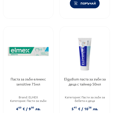
ПОРЪЧАЙ
Паста за зъби елмекс
Elgydium паста за зъби за
sensitive 75мл
деца с таймер 50мл
Brand:
ELMEX
Категория:
Пасти за зъби за
Категория:
Пасти за зъби
бебета и деца
Форма на продукта:
паста
Приложение:
дермално
60
00
41
58
Форма на продукта:
паста за
4
€
/
9
лв.
5
€
/
10
лв.
зъби