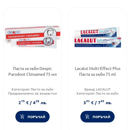
Паста за зъби Despic
Lacalut Multi-Effect Plus
Parodont Chinamed 75 мл
Паста за зъби 75 ml
Категория:
Пасти за зъби
Бранд:
LACALUT
Предназначено за:
възрастни
Категория:
Пасти за зъби
Приложение:
орално
Форма на продукта:
паста за
19
28
93
69
зъби + четка за зъби
2
€
/
4
лв.
3
€
/
7
лв.
ПОРЪЧАЙ
ПОРЪЧАЙ