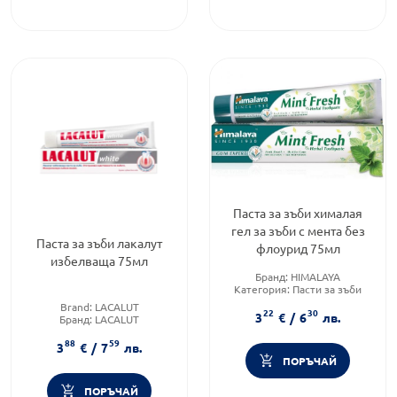
Паста за зъби хималая
гел за зъби с мента без
Паста за зъби лакалут
флоурид 75мл
избелваща 75мл
Бранд:
HIMALAYA
Категория:
Пасти за зъби
Форма на продукта:
паста за
Brand:
LACALUT
22
30
зъби
3
€
/
6
лв.
Бранд:
LACALUT
Категория:
Пасти за зъби
88
59
3
€
/
7
лв.
ПОРЪЧАЙ
ПОРЪЧАЙ