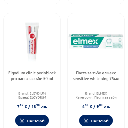
Еlgydium clinic perioblock
Паста за зъби елмекс
pro паста за зъби 50 ml
sensitive whitening 75мл
Brand:
ELGYDIUM
Brand:
ELMEX
Бранд:
ELGYDIUM
Категория:
Пасти за зъби
Продуктова линия:
CLINIC
Форма на продукта:
паста
15
98
60
00
7
€
/
13
лв.
4
€
/
9
лв.
ПОРЪЧАЙ
ПОРЪЧАЙ