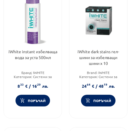
iWhite instant избелваща
iWhite dark stains гел-
вода за уста 500мл
шини за избелващи
шини х 10
Бранд:
IWHITE
Brand:
IWHITE
Категория:
Системи за
Категория:
Системи за
избелване
избелване
33
29
64
19
Форма на продукта:
вода за
Форма на продукта:
гел-
8
€
/
16
лв.
24
€
/
48
лв.
уста
шини
ПОРЪЧАЙ
ПОРЪЧАЙ