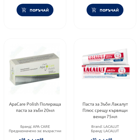
ПОРЪЧАЙ
ПОРЪЧАЙ
ApaCare Polish Полираща
Паста за Зъби Лакалут
паста за зъби 20мл
Плюс срещу кървящи
венци 75мл
Бранд:
APA CARE
Brand:
LACALUT
Предназначено за:
възрастни
Бранд:
LACALUT
Форма на продукта:
паста
Категория:
Пасти за зъби
04
68
95
68