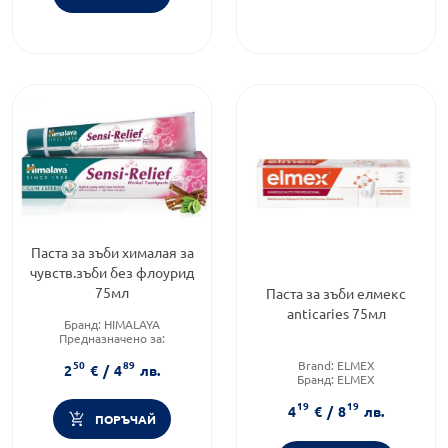
Паста за зъби хималая за
чувств.зъби без флоурид
75мл
Паста за зъби елмекс
anticaries 75мл
Бранд:
HIMALAYA
Предназначено за:
възрастни/деца
50
89
Brand:
ELMEX
Приложение:
орално
2
€
/
4
лв.
Бранд:
ELMEX
Категория:
Пасти за зъби
19
19
4
€
/
8
лв.
ПОРЪЧАЙ