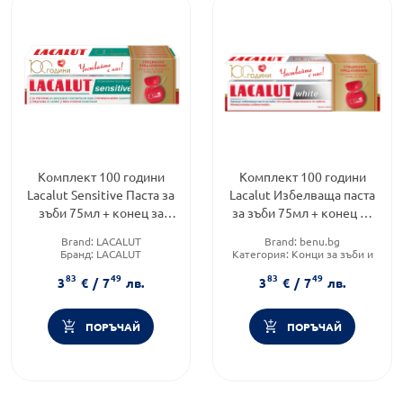
Комплект 100 години
Комплект 100 години
Lacalut Sensitive Паста за
Lacalut Избелваща паста
зъби 75мл + конец за
за зъби 75мл + конец за
зъби
зъби
Brand:
LACALUT
Brand:
benu.bg
Бранд:
LACALUT
Категория:
Конци за зъби и
Форма на продукта:
паста за
интердентални четки
83
49
83
49
зъби
Форма на продукта:
паста
3
€
/
7
лв.
3
€
/
7
лв.
ПОРЪЧАЙ
ПОРЪЧАЙ