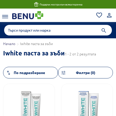
Подарък мостра към всяка поръчка
Начало
Iwhite паста за зъби
Iwhite паста за зъби
1 - 2 от 2 резултата
Филтри (0)