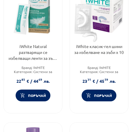
iWhite Natural
iWhite класик-гел шини
разтварящи се
за избелване на зъби x 10
избелващи ленти за зъби
х 28
Бранд:
IWHITE
Бранд:
IWHITE
Категория:
Системи за
Категория:
Системи за
избелване
избелване
85
69
31
59
Форма на продукта:
ленти
Форма на продукта:
гел
22
€
/
44
лв.
23
€
/
45
лв.
ПОРЪЧАЙ
ПОРЪЧАЙ