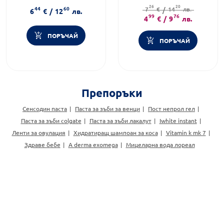
Категория:
Пасти за зъби
Форма на продукта:
паста за
26
20
44
60
7
€
зъби
/
14
лв.
6
€
/
12
лв.
99
76
4
€
/
9
лв.
ПОРЪЧАЙ
ПОРЪЧАЙ
Препоръки
Сенсодин паста
Паста за зъби за венци
Пост непрол гел
Паста за зъби colgate
Паста за зъби лакалут
Iwhite instant
Ленти за овулация
Хидратиращ шампоан за коса
Vitamin k mk 7
Здраве бебе
A derma exomega
Мицеларна вода лореал