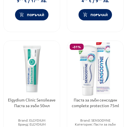
9
€
/
17
лв.
4
€
/
9
лв.
ПОРЪЧАЙ
ПОРЪЧАЙ
-31%
Elgydium Clinic Sensileave
Паста за зъби сенсодин
Паста за зъби 50мл
complete protection 75ml
Brand:
ELGYDIUM
Brand:
SENSODYNE
Бранд:
ELGYDIUM
Категория:
Пасти за зъби