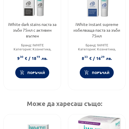
iWhite dark stains паста за
iWhite instant supreme
зъби 75мл с активен
избелваща паста за зъби
въглен
75мл
Бранд:
IWHITE
Бранд:
IWHITE
Категория:
Козметика,
Категория:
Козметика,
красота и лична хигиена
красота и лична хигиена
30
19
33
29
Форма на продукта:
паста за
Форма на продукта:
паста за
9
€
/
18
лв.
8
€
/
16
лв.
зъби
зъби
ПОРЪЧАЙ
ПОРЪЧАЙ
Може да харесаш също: