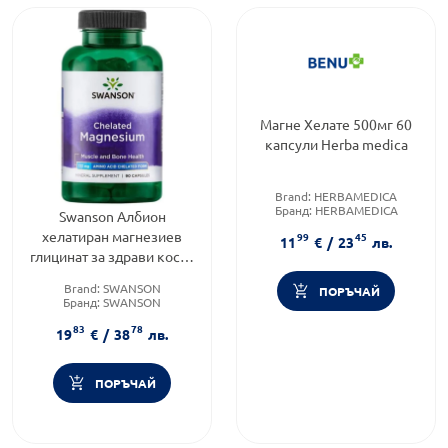
Магне Хелате 500мг 60
капсули Herba medica
Brand:
HERBAMEDICA
Бранд:
HERBAMEDICA
Swanson Албион
Форма на продукта:
капсули
хелатиран магнезиев
99
45
11
€
/
23
лв.
глицинат за здрави кости
и мускули 90 капсули
Brand:
SWANSON
ПОРЪЧАЙ
Бранд:
SWANSON
Категория:
Магнезий
83
78
19
€
/
38
лв.
ПОРЪЧАЙ