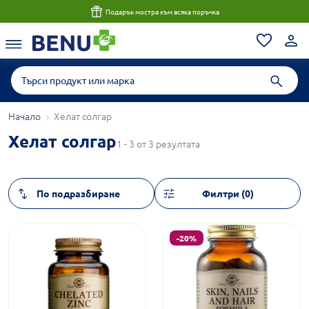
Подарък мостра към всяка поръчка
Начало
Хелат солгар
Хелат солгар
1 - 3 от 3 резултата
Филтри (0)
-20%