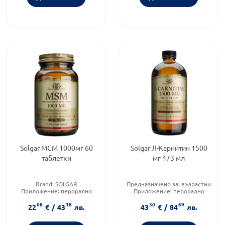
Solgar МСМ 1000мг 60
Solgar Л-Карнитин 1500
таблетки
мг 473 мл
Brand:
SOLGAR
Предназначено за:
възрастни
Приложение:
перорално
Приложение:
перорално
Форма на продукта:
таблетки
Форма на продукта:
сироп
08
18
30
69
22
€
/
43
лв.
43
€
/
84
лв.