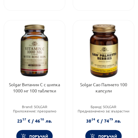
Solgar Витамин С с шипка
Solgar Сао Палмето 100
1000 мг 100 таблетки
капсули
Brand:
SOLGAR
Бранд:
SOLGAR
Приложение:
преорално
Предназначено за:
възрастни
Форма на продукта:
таблетки
Форма на продукта:
капсули
57
10
24
79
23
€
/
46
лв.
38
€
/
74
лв.
ПОРЪЧАЙ
ПОРЪЧАЙ