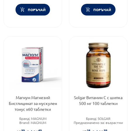
ПОРЪЧАЙ
ПОРЪЧАЙ
Магнум Магнезий
Solgar Витамин С с шипка
Бисглицинат за мускулен
500 мг 100 таблетки
тонус x60 таблетки
Бранд:
MAGNUM
Бранд:
SOLGAR
Brand:
MAGNUM
Предназначено за:
възрастни
Приложение:
перорално
99
49
38
99