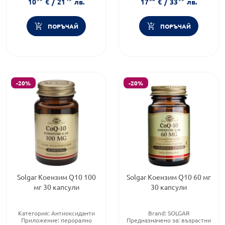
10
€
/
21
лв.
17
€
/
33
лв.
ПОРЪЧАЙ
ПОРЪЧАЙ
-20%
-20%
Solgar Коензим Q10 100
Solgar Коензим Q10 60 мг
мг 30 капсули
30 капсули
Категория:
Антиоксиданти
Brand:
SOLGAR
Приложение:
перорално
Предназначено за:
възрастни