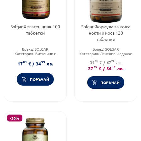
Solgar Хелатен цинк 100
Solgar Формула за кожа
табкетки
нокти и коса 120
таблетки
Бранд:
SOLGAR
Бранд:
SOLGAR
Категория:
Витамини и
Категория:
Лечение и здраве
минерали
Форма на продукта:
таблетки
76
98
89
99
Форма на продукта:
табкетки
34
€
/
67
лв.
17
€
/
34
лв.
79
35
27
€
/
54
лв.
ПОРЪЧАЙ
ПОРЪЧАЙ
-20%