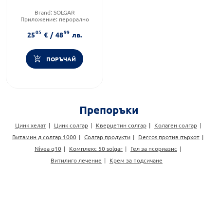
Brand:
SOLGAR
Приложение:
перорално
Форма на продукта:
капсули
05
99
25
€
/
48
лв.
ПОРЪЧАЙ
Препоръки
Цинк хелат
Цинк солгар
Кверцетин солгар
Колаген солгар
Витамин д солгар 1000
Солгар продукти
Dercos против пърхот
Nivea q10
Комплекс 50 solgar
Гел за псориазис
Витилиго лечение
Крем за подсичане