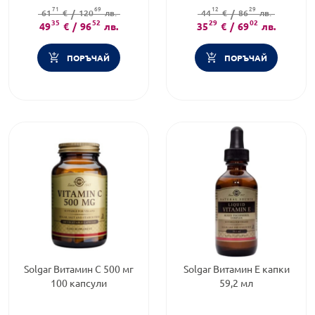
Форма на продукта:
капсули
Приложение:
перорално
71
69
12
29
61
€
/
120
лв.
44
€
/
86
лв.
35
52
29
02
49
€
/
96
лв.
35
€
/
69
лв.
ПОРЪЧАЙ
ПОРЪЧАЙ
Solgar Витамин С 500 мг
Solgar Витамин Е капки
100 капсули
59,2 мл