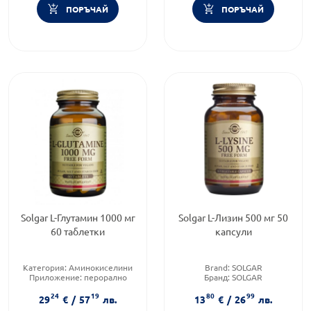
ПОРЪЧАЙ
ПОРЪЧАЙ
Solgar L-Глутамин 1000 мг
Solgar L-Лизин 500 мг 50
60 таблетки
капсули
Категория:
Аминокиселини
Brand:
SOLGAR
Приложение:
перорално
Бранд:
SOLGAR
Форма на продукта:
таблетки
Категория:
Херпес
24
19
80
99
29
€
/
57
лв.
13
€
/
26
лв.