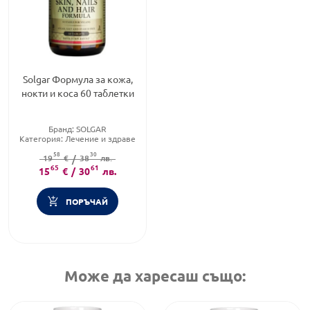
Solgar Формула за кожа,
нокти и коса 60 таблетки
Бранд:
SOLGAR
Категория:
Лечение и здраве
Форма на продукта:
таблетки
58
30
19
€
/
38
лв.
65
61
15
€
/
30
лв.
ПОРЪЧАЙ
Може да харесаш също: