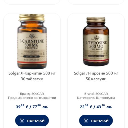
Solgar Л-Карнитин 500 мг
Solgar Л-Тирозин 500 мг
30 таблетки
50 капсули
Бранд:
SOLGAR
Brand:
SOLGAR
Предназначено за:
възрастни
Категория:
Щитовидна
Форма на продукта:
таблвтки
жлеза
82
88
08
18
Форма на продукта:
капсули
39
€
/
77
лв.
22
€
/
43
лв.
ПОРЪЧАЙ
ПОРЪЧАЙ