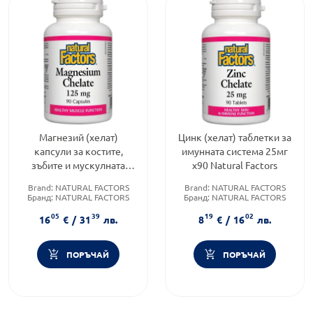
Магнезий (хелат)
Цинк (хелат) таблетки за
капсули за костите,
имунната система 25мг
зъбите и мускулната
х90 Natural Factors
функция 125мг х90
Brand:
NATURAL FACTORS
Brand:
NATURAL FACTORS
Natural Factors
Бранд:
NATURAL FACTORS
Бранд:
NATURAL FACTORS
Категория:
Магнезий
Категория:
Цинк
05
39
19
02
16
€
/
31
лв.
8
€
/
16
лв.
ПОРЪЧАЙ
ПОРЪЧАЙ