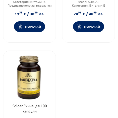
Категория:
Витамин C
Brand:
SOLGAR
Предназначено за:
възрастни
Категория:
Витамин E
Форма на продукта:
капсули
Приложение:
перорално
58
30
96
99
19
€
/
38
лв.
20
€
/
40
лв.
ПОРЪЧАЙ
ПОРЪЧАЙ
Solgar Ехинацея 100
капсули