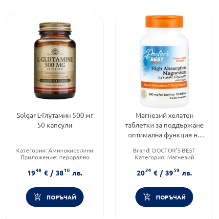
Solgar L-Глутамин 500 мг
Магнезий хелатен
50 капсули
таблетки за поддържане
оптимална функция на
мускулите 100мг х120
Категория:
Аминокиселини
Brand:
DOCTOR'S BEST
Doctor's Best
Приложение:
перорално
Категория:
Магнезий
Форма на продукта:
капсули
Форма на продукта:
таблетки
48
10
24
59
19
€
/
38
лв.
20
€
/
39
лв.
ПОРЪЧАЙ
ПОРЪЧАЙ