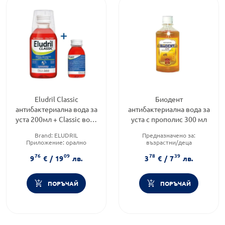
Eludril Classic
Биодент
антибактериална вода за
антибактериална вода за
уста 200мл + Classic вода
уста с прополис 300 мл
за уста 90мл
Brand:
ELUDRIL
Предназначено за:
Приложение:
орално
възрастни/деца
Форма на продукта:
вода за
Приложение:
орално
76
09
78
39
уста
Форма на продукта:
вода за
9
€
/
19
лв.
3
€
/
7
лв.
уста
ПОРЪЧАЙ
ПОРЪЧАЙ