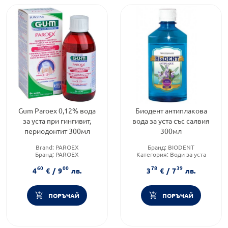
Gum Paroex 0,12% вода
Биодент антиплакова
за уста при гингивит,
вода за уста със салвия
периодонтит 300мл
300мл
Brand:
PAROEX
Бранд:
BIODENT
Бранд:
PAROEX
Категория:
Води за уста
Форма на продукта:
вода за
Приложение:
орално
60
00
78
39
уста
4
€
/
9
лв.
3
€
/
7
лв.
ПОРЪЧАЙ
ПОРЪЧАЙ