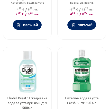
Категория:
Води за уста
Бранд:
LISTERINE
Форма на продукта:
вода за
Категория:
Води за уста
39
59
54
79
4
€
уста
/
8
лв.
6
€
/
12
лв.
99
85
55
90
2
€
/
5
лв.
4
€
/
8
лв.
ПОРЪЧАЙ
ПОРЪЧАЙ
Eludril Breath Ежедневна
Listerine вода за уста
вода за уста при лош дъх
Fresh Burst 250 мл
500мл