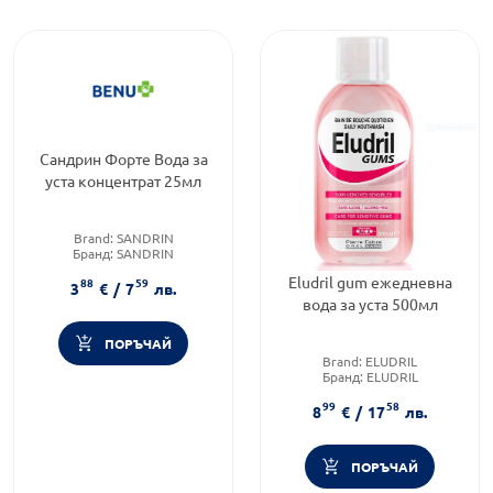
Сандрин Форте Вода за
уста концентрат 25мл
Brand:
SANDRIN
Бранд:
SANDRIN
Категория:
Води за уста
Eludril gum ежедневна
88
59
3
€
/
7
лв.
вода за уста 500мл
ПОРЪЧАЙ
Brand:
ELUDRIL
Бранд:
ELUDRIL
Форма на продукта:
вода за
99
58
уста
8
€
/
17
лв.
ПОРЪЧАЙ