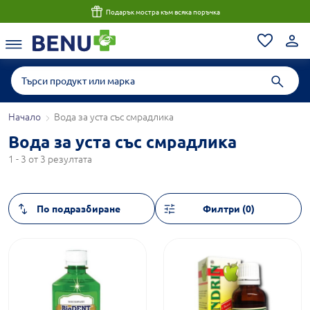
Подарък мостра към всяка поръчка
Начало
Вода за уста със смрадлика
Вода за уста със смрадлика
1 - 3 от 3 резултата
Филтри (0)