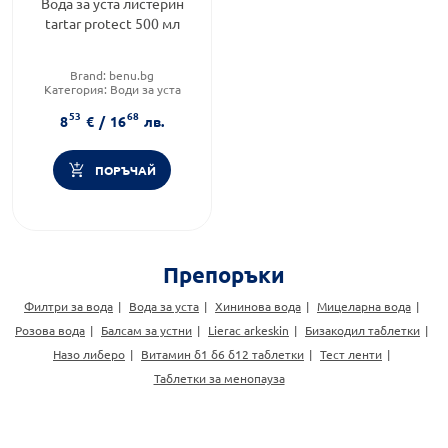
Вода за уста листерин
tartar protect 500 мл
Brand:
benu.bg
Категория:
Води за уста
Форма на продукта:
вода за
53
68
уста
8
€
/
16
лв.
ПОРЪЧАЙ
Препоръки
Филтри за вода
Вода за уста
Хининова вода
Мицеларна вода
Розова вода
Балсам за устни
Lierac arkeskin
Бизакодил таблетки
Назо либеро
Витамин б1 б6 б12 таблетки
Тест ленти
Таблетки за менопауза