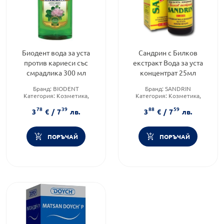
Биодент вода за уста
Сандрин с Билков
против кариеси със
екстракт Вода за уста
смрадлика 300 мл
концентрат 25мл
Бранд:
BIODENT
Бранд:
SANDRIN
Категория:
Козметика,
Категория:
Козметика,
красота и лична хигиена
красота и лична хигиена
78
39
88
59
Форма на продукта:
вода за
Форма на продукта:
вода за
3
€
/
7
лв.
3
€
/
7
лв.
уста
уста
ПОРЪЧАЙ
ПОРЪЧАЙ