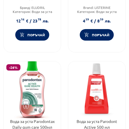
Бранд:
ELUDRIL
Brand:
LISTERINE
Категория:
Води за уста
Категория:
Води за уста
Форма на продукта:
вода за
Форма на продукта:
вода за
16
78
39
59
уста
уста
12
€
/
23
лв.
4
€
/
8
лв.
ПОРЪЧАЙ
ПОРЪЧАЙ
-26%
Вода за уста Parodontax
Вода за уста Parodont
Daily gum care 500мл
Active 500 мл