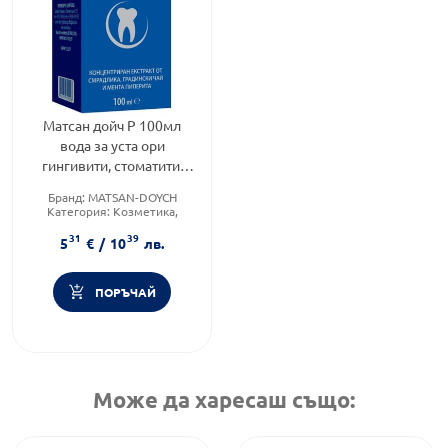
Матсан дойч Р 100мл
вода за уста ори
гингивити, стоматити,
парадонтити (синя-зъби)
Бранд:
MATSAN-DOYCH
Категория:
Козметика,
красота и лична хигиена
31
39
Форма на продукта:
вода за
5
€
/
10
лв.
уста
ПОРЪЧАЙ
Може да харесаш също: