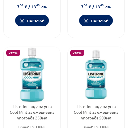
Форма на продукта:
вода за
Форма на продукта:
вода за
00
69
00
69
уста
уста
7
€
/
13
лв.
7
€
/
13
лв.
ПОРЪЧАЙ
ПОРЪЧАЙ
-32%
-30%
Listerine вода за уста
Listerine вода за уста
Cool Mint за ежедневна
Cool Mint за ежедневна
употреба 250мл
употреба 500мл
Бранд:
LISTERINE
Brand:
LISTERINE