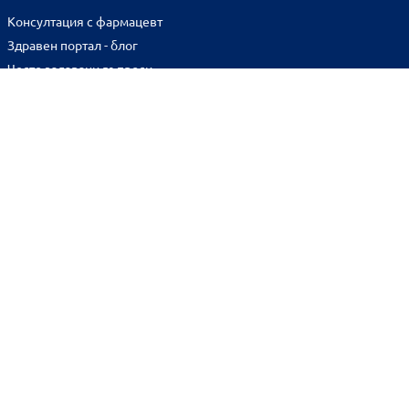
Консултация с фармацевт
Здравен портал - блог
Често задавани въпроси
ВРЪЗКИ
Изпълнителна агенция по лекарствата
Български фармацевтичен съюз
Българска асоциация на помощник-фармацевтите
Министерство на здравеопазването
Комисия за защита на потребителите
Абонирай се за нашия бюлетин и грабни
10% отстъпка
за
първата си поръчка!
BENU онлайн аптека е лицензирана от
Изпълнителна Агенция по Лекарствата.