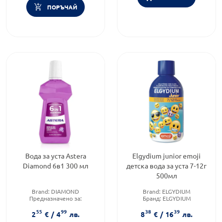
ПОРЪЧАЙ
Вода за уста Astera
Elgydium junior emoji
Diamond 6в1 300 мл
детска вода за уста 7-12г
500мл
Brand:
DIAMOND
Brand:
ELGYDIUM
Предназначено за:
Бранд:
ELGYDIUM
възрастни/деца
Категория:
Води за уста
55
99
38
39
Приложение:
орално
2
€
/
4
лв.
8
€
/
16
лв.