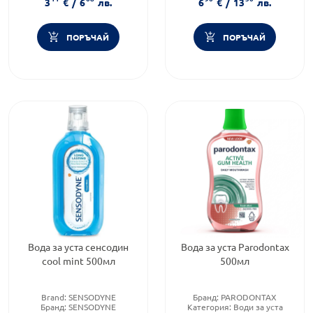
3
€
/
6
лв.
6
€
/
13
лв.
ПОРЪЧАЙ
ПОРЪЧАЙ
Вода за уста сенсодин
Вода за уста Parodontax
cool mint 500мл
500мл
Brand:
SENSODYNE
Бранд:
PARODONTAX
Бранд:
SENSODYNE
Категория:
Води за уста