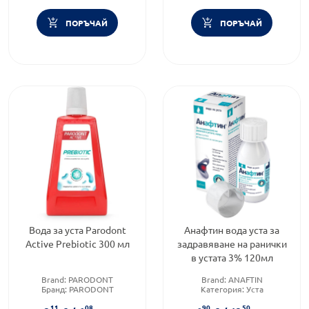
ПОРЪЧАЙ
ПОРЪЧАЙ
Вода за уста Parodont
Анафтин вода уста за
Active Prebiotic 300 мл
задравяване на ранички
в устата 3% 120мл
Brand:
PARODONT
Brand:
ANAFTIN
Бранд:
PARODONT
Категория:
Уста
Форма на продукта:
вода за
Форма на продукта:
вода за
11
08
90
50
уста
уста