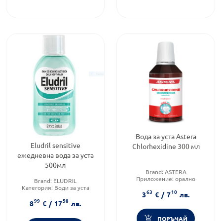
Вода за уста Astera
Eludril sensitive
Chlorhexidine 300 мл
ежедневна вода за уста
500мл
Brand:
ASTERA
Приложение:
орално
Brand:
ELUDRIL
Форма на продукта:
вода за
Категория:
Води за уста
63
10
уста
3
€
/
7
лв.
Форма на продукта:
вода за
99
58
уста
8
€
/
17
лв.
ПОРЪЧАЙ