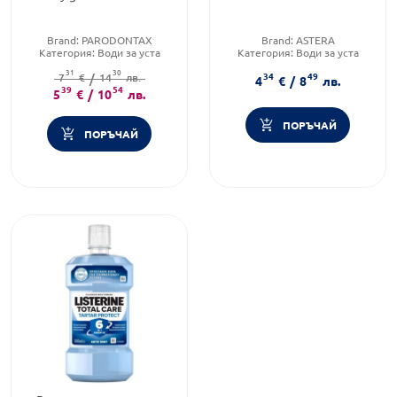
Brand:
PARODONTAX
Brand:
ASTERA
Категория:
Води за уста
Категория:
Води за уста
Продуктова линия:
Daily Gum
Продуктова линия:
31
30
34
49
7
€
Care
/
14
лв.
PARODONT ACTIVE
4
€
/
8
лв.
39
54
5
€
/
10
лв.
ПОРЪЧАЙ
ПОРЪЧАЙ