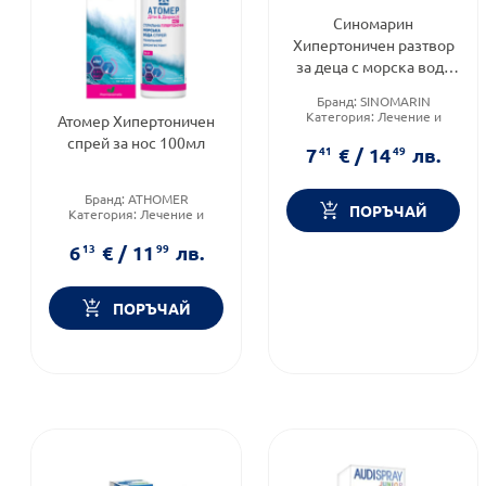
Синомарин
Хипертоничен разтвор
за деца с морска вода
(2,3% NaCl) 100мл
Бранд:
SINOMARIN
Категория:
Лечение и
Атомер Хипертоничен
здраве
спрей за нос 100мл
Форма на продукта:
спрей
7
41
€
/
14
49
лв.
Бранд:
ATHOMER
ПОРЪЧАЙ
Категория:
Лечение и
здраве
Форма на продукта:
спрей
6
13
€
/
11
99
лв.
ПОРЪЧАЙ