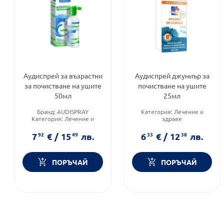
Аудиспрей за възрастни
Аудиспрей джуниър за
за почистване на ушите
почистване на ушите
50мл
25мл
Бранд:
AUDISPRAY
Категория:
Лечение и
Категория:
Лечение и
здраве
здраве
Приложение:
уши
Форма на продукта:
спрей
Продуктова линия:
JUNIOR
7
92
€
/
15
49
лв.
6
33
€
/
12
38
лв.
ПОРЪЧАЙ
ПОРЪЧАЙ