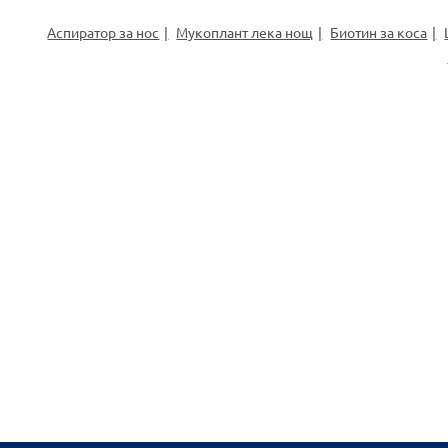
Аспиратор за нос
Мукоплант лека нощ
Биотин за коса