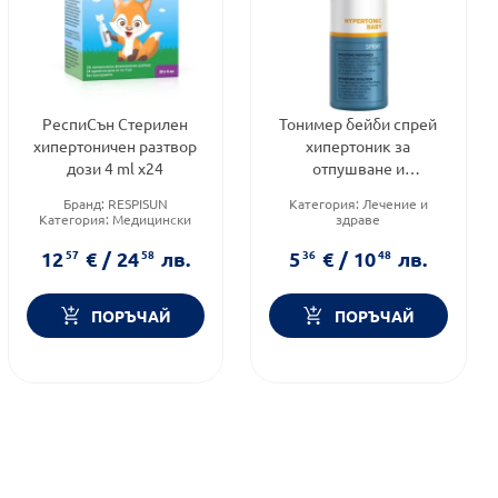
РеспиСън Стерилен
Тонимер бейби спрей
хипертоничен разтвор
хипертоник за
дози 4 ml x24
отпушване и
овлажняване на носа
Бранд:
RESPISUN
Категория:
Лечение и
при ринит 100мл
Категория:
Медицински
здраве
изделия и консумативи
Предназначено за:
бебета
Форма на продукта:
Приложение:
назално
12
57
€
/
24
58
лв.
5
36
€
/
10
48
лв.
флакони
ПОРЪЧАЙ
ПОРЪЧАЙ