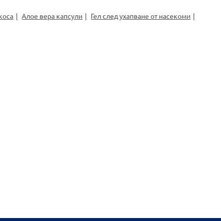
коса
Алое вера капсули
Гел след ухапване от насекоми