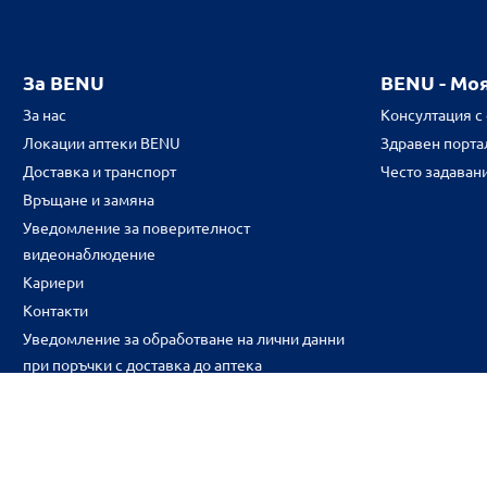
За BENU
BENU - Мо
За нас
Консултация с
Локации аптеки BENU
Здравен портал
Доставка и транспорт
Често задаван
Връщане и замяна
Уведомление за поверителност
видеонаблюдение
Кариери
Контакти
Уведомление за обработване на лични данни
при поръчки с доставка до аптека
CH
CZ
EE
LT
LV
HU
NL
RS
SK
RO
IT
BE
IE
UK
NO
DE