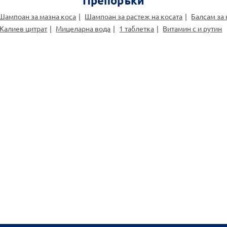
Препоръки
Шампоан за мазна коса
Шампоан за растеж на косата
Балсам за 
Калиев цитрат
Мицеларна вода
1 таблетка
Витамин с и рутин