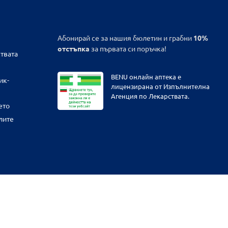
Абонирай се за нашия бюлетин и грабни
10%
отстъпка
за първата си поръчка!
твата
BENU онлайн аптека е
ик-
лицензирана от Изпълнителна
Агенция по Лекарствата.
ето
лите