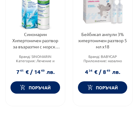
Синомарин
Бейбикап ампули 3%
Хипертоничен разтвор
хипертоничен разтвор 5
за възразтни с морска
мл х18
вода (2,3% NaCl) 125мл
Бранд:
SINOMARIN
Бранд:
BABYCAP
Категория:
Лечение и
Приложение:
назално
здраве
Форма на продукта:
ампули
Форма на продукта:
спрей
7
41
€
/
14
49
лв.
4
34
€
/
8
49
лв.
ПОРЪЧАЙ
ПОРЪЧАЙ