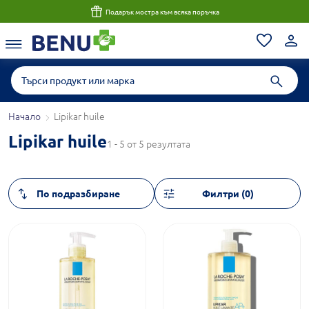
Подарък мостра към всяка поръчка
Начало
Lipikar huile
Lipikar huile
1 - 5 от 5 резултата
Филтри (0)