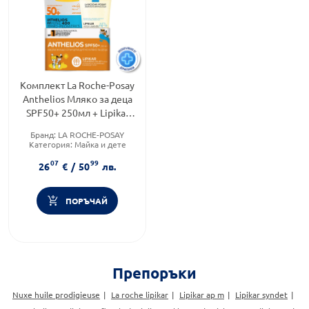
Комплект La Roche-Posay
Anthelios Мляко за деца
SPF50+ 250мл + Lipikar
Измиващо олио 100мл
Бранд:
LA ROCHE-POSAY
Категория:
Майка и дете
Форма на продукта:
07
99
комплект
26
€
/
50
лв.
ПОРЪЧАЙ
Препоръки
Nuxe huile prodigieuse
La roche lipikar
Lipikar ap m
Lipikar syndet