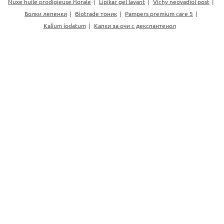
Nuxe huile prodigieuse florale
Lipikar gel lavant
Vichy neovadiol post
Болки лепенки
Biotrade тоник
Pampers premium care 5
Kalium iodatum
Капки за очи с декспантенол