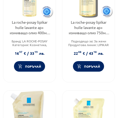
La roche-posay lipikar
La roche-posay lipikar
huile lavante ap+
huile lavante ap+
измиващо олио 400мл.
измиващо олио 750мл.
656764
656757
Бранд:
LA ROCHE-POSAY
Подходящо за:
За жени
Категория:
Козметика,
Продуктова линия:
LIPIKAR
красота и лична хигиена
Форма на продукта:
олио
97
19
08
18
Продуктова линия:
LIPIKAR
16
€
/
33
лв.
22
€
/
43
лв.
ПОРЪЧАЙ
ПОРЪЧАЙ