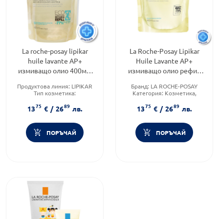
La roche-posay lipikar
La Roche-Posay Lipikar
huile lavante AP+
Huile Lavante AP+
измиващо олио 400мл.
измиващо олио рефил
735759 /рефил/ Годен до:
400мл
Продуктова линия:
LIPIKAR
Бранд:
LA ROCHE-POSAY
30.10.2026 г.
Тип козметика:
Категория:
Козметика,
Дермокозметика
красота и лична хигиена
75
89
75
89
Форма на продукта:
олио
Продуктова линия:
LIPIKAR
13
€
/
26
лв.
13
€
/
26
лв.
ПОРЪЧАЙ
ПОРЪЧАЙ