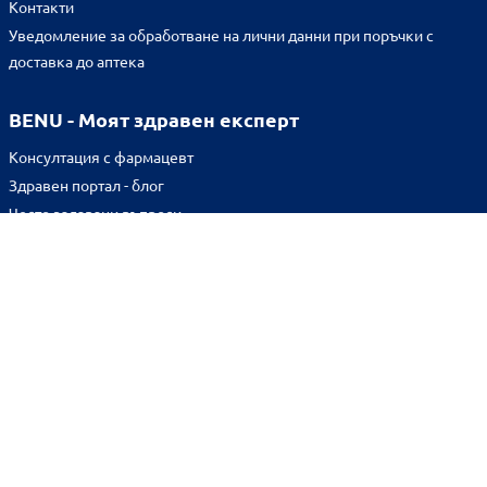
Контакти
Уведомление за обработване на лични данни при поръчки с
доставка до аптека
BENU - Моят здравен експерт
Консултация с фармацевт
Здравен портал - блог
Често задавани въпроси
ВРЪЗКИ
Изпълнителна агенция по лекарствата
Български фармацевтичен съюз
Българска асоциация на помощник-фармацевтите
Министерство на здравеопазването
Комисия за защита на потребителите
Абонирай се за нашия бюлетин и грабни
10% отстъпка
за