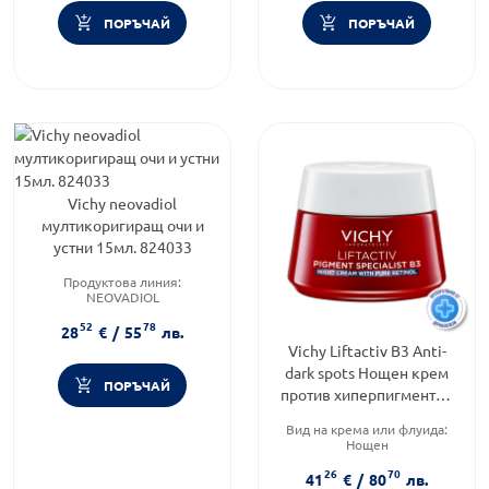
ПОРЪЧАЙ
ПОРЪЧАЙ
Vichy neovadiol
мултикоригиращ очи и
устни 15мл. 824033
Продуктова линия:
NEOVADIOL
Тип козметика:
52
78
Дермокозметика
28
€
/
55
лв.
Тип продукт:
Крем
Vichy Liftactiv B3 Anti-
dark spots Нощен крем
ПОРЪЧАЙ
против хиперпигментни
петна с чист ретинол
Вид на крема или флуида:
50мл 873086
Нощен
Продуктова линия:
LIFTACTIV
26
70
Тип козметика:
41
€
/
80
лв.