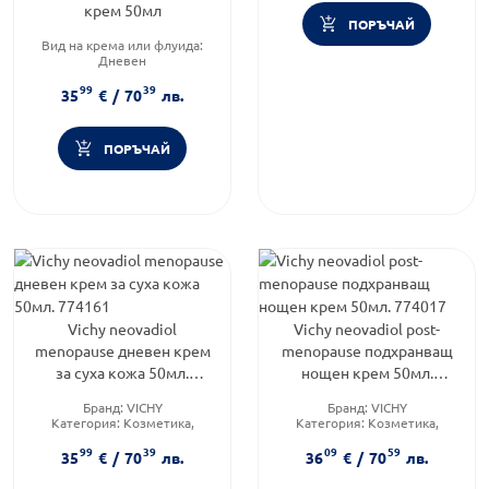
крем 50мл
ПОРЪЧАЙ
Вид на крема или флуида:
Дневен
Категория:
Козметика,
99
39
красота и лична хигиена
35
€
/
70
лв.
Тип козметика:
Дермокозметика
ПОРЪЧАЙ
Vichy neovadiol
Vichy neovadiol post-
menopause дневен крем
menopause подхранващ
за суха кожа 50мл.
нощен крем 50мл.
774161
774017
Бранд:
VICHY
Бранд:
VICHY
Категория:
Козметика,
Категория:
Козметика,
красота и лична хигиена
красота и лична хигиена
99
39
09
59
Функционалност:
Функционалност:
35
€
/
70
лв.
36
€
/
70
лв.
Подхранване и хидратация
Постменопауза