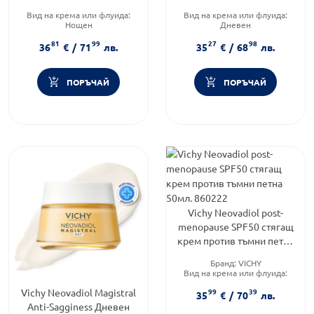
774123
Вид на крема или флуида:
Вид на крема или флуида:
Нощен
Дневен
Категория:
Козметика,
Категория:
Best sellers
81
99
27
98
красота и лична хигиена
Форма на продукта:
крем
36
€
/
71
лв.
35
€
/
68
лв.
Форма на продукта:
крем
ПОРЪЧАЙ
ПОРЪЧАЙ
Vichy Neovadiol post-
menopause SPF50 стягащ
крем против тъмни петна
50мл. 860222
Бранд:
VICHY
Вид на крема или флуида:
Комбиниран
Vichy Neovadiol Magistral
99
39
Функционалност:
35
€
/
70
лв.
Пигментация
Anti-Sagginess Дневен