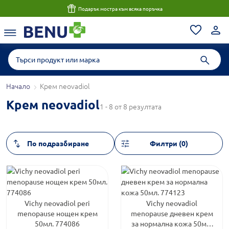
Подарък мостра към всяка поръчка
Начало
Крем neovadiol
Крем neovadiol
1 - 8 от 8 резултата
Филтри (0)
Vichy neovadiol peri
Vichy neovadiol
menopause нощен крем
menopause дневен крем
50мл. 774086
за нормална кожа 50мл.