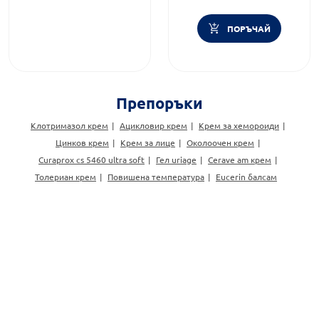
Дермокозметика
ПОРЪЧАЙ
Препоръки
Клотримазол крем
Ацикловир крем
Крем за хемороиди
Цинков крем
Крем за лице
Околоочен крем
Curaprox cs 5460 ultra soft
Гел uriage
Cerave am крем
Толериан крем
Повишена температура
Eucerin балсам