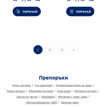
Подхранване и хидратация
ПОРЪЧАЙ
ПОРЪЧАЙ
1
2
3
>
Препоръки
Крем за лице
Сух шампоан
Хидратиращ крем за лице
Крем за коса
Mixa крем за лице
Суха кожа
Тампони за грим
Масло от чесън
Neovadiol
Витамин с плюс цинк
Метилкобаламин 1000
Marimer baby