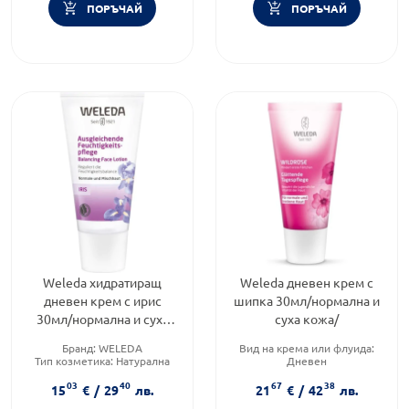
ПОРЪЧАЙ
ПОРЪЧАЙ
Weleda хидратиращ
Weleda дневен крем с
дневен крем с ирис
шипка 30мл/нормална и
30мл/нормална и суха
суха кожа/
кожа/
Бранд:
WELEDA
Вид на крема или флуида:
Тип козметика:
Натурална
Дневен
козметика
Тип козметика:
Натурална
03
40
67
38
Функционалност:
козметика
15
€
/
29
лв.
21
€
/
42
лв.
Подхранване и хидратация
Форма на продукта:
крем