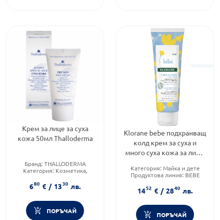
Kрем за лице за суха
Klorane bebe подхранващ
кожа 50мл Thalloderma
колд крем за суха и
много суха кожа за лице,
тяло и ръце с невен
Бранд:
THALLODERMA
Категория:
Майка и дете
Категория:
Козметика,
125мл
Продуктова линия:
BEBE
красота и лична хигиена
Форма на продукта:
крем
80
30
Тип козметика:
6
€
/
13
лв.
52
40
14
€
/
28
лв.
Дермокозметика
ПОРЪЧАЙ
ПОРЪЧАЙ