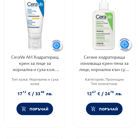
CeraVe AM Хидратиращ
Cerave хидратираща
крем за лице за
измиваща крем пяна за
нормална и суха кожа
лице, нормална към суха
SPF50 52мл 814652
кожа 236мл. 743563
Тип кожа:
Нормална и суха
Категория:
Промоции
кожа
Тип козметика:
Форма на продукта:
крем
Дермокозметика
12
48
67
78
Функционалност:
Форма на продукта:
крем
17
€
/
33
лв.
12
€
/
24
лв.
Подхранване и хидратация
ПОРЪЧАЙ
ПОРЪЧАЙ