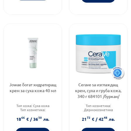
Jowae богат хидратиращ
Cerave sa изглаждащ
крем за суха кожа 40 мл
крем, суха и груба кожа,
340 г 684101 /буркан/
Тип кожа:
Суха кожа
Тип козметика:
Тип козметика:
Дермокозметика
Дермокозметика
Форма на продукта:
крем
66
50
72
48
Форма на продукта:
крем
Функционалност:
18
€
/
36
лв.
21
€
/
42
лв.
Подхранване и хидратация