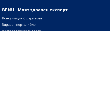
BENU - Моят здравен експерт
Консултация с фармацевт
Здравен портал - блог
Често задавани въпроси
ВРЪЗКИ
Изпълнителна агенция по лекарствата
Български фармацевтичен съюз
Българска асоциация на помощник-фармацевтите
Министерство на здравеопазването
Комисия за защита на потребителите
Абонирай се за нашия бюлетин и грабни
10% отстъпка
за
първата си поръчка!
BENU онлайн аптека е лицензирана от