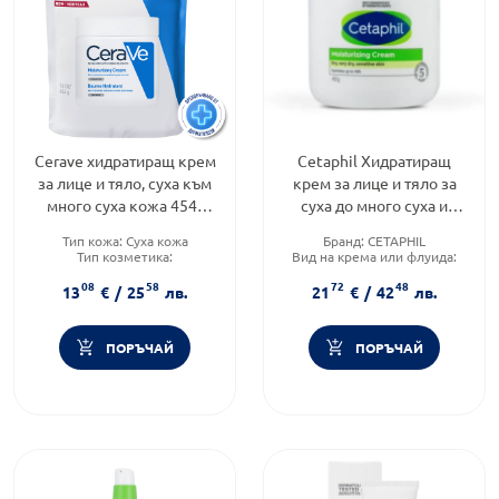
Cerave хидратиращ крем
Cetaphil Хидратиращ
за лице и тяло, суха към
крем за лице и тяло за
много суха кожа 454г
суха до много суха и
рефил 905626
чувствителна кожа 453г
Тип кожа:
Суха кожа
Бранд:
CETAPHIL
Тип козметика:
Вид на крема или флуида:
Дермокозметика
Комбиниран
08
58
72
48
Функционалност:
Тип кожа:
Суха кожа
13
€
/
25
лв.
21
€
/
42
лв.
Подхранване и хидратация
ПОРЪЧАЙ
ПОРЪЧАЙ