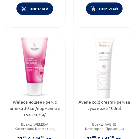
ПОРЪЧАЙ
ПОРЪЧАЙ
Weleda нощен крем с
Avene cold cream крем за
шипка 30 мл/нормална и
суха кожа 100ml
суха кожа/
Бранд:
WELEDA
Бранд:
AVENE
Категория:
Козметика,
Категория:
Промоции
красота и лична хигиена
Функционалност:
70
40
08
18
Функционалност:
Подхранване и хидратация
22
€
/
44
лв.
22
€
/
43
лв.