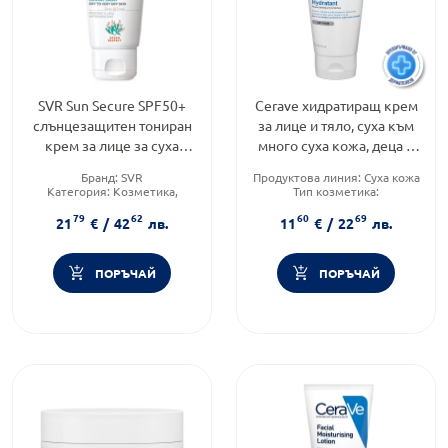
SVR Sun Secure SPF50+
Cerave хидратиращ крем
слънцезащитен тониран
за лице и тяло, суха към
крем за лице за суха
много суха кожа, деца и
кожа 50мл
възрастни177мл.598996 /
Бранд:
SVR
Продуктова линия:
Суха кожа
туба/
Категория:
Козметика,
Тип козметика:
красота и лична хигиена
Дермокозметика
79
62
60
69
Продуктова линия:
SUN
Функционалност:
21
€
/
42
лв.
11
€
/
22
лв.
SECURE
Подхранване и хидратация
ПОРЪЧАЙ
ПОРЪЧАЙ