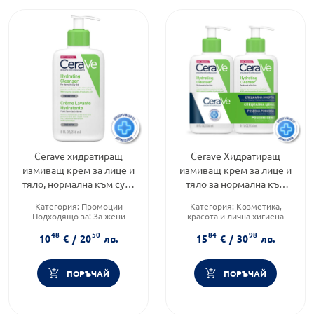
Cerave хидратиращ
Cerave Хидратиращ
измиващ крем за лице и
измиващ крем за лице и
тяло, нормална към суха
тяло за нормална към
кожа, деца и възрастни,
суха кожа 236мл x 2 броя
Категория:
Промоции
Категория:
Козметика,
236 .597180
700975
Подходящо за:
За жени
красота и лична хигиена
Форма на продукта:
крем
Тип козметика:
48
50
84
98
Дермокозметика
10
€
/
20
лв.
15
€
/
30
лв.
Тип продукт:
Крем
ПОРЪЧАЙ
ПОРЪЧАЙ