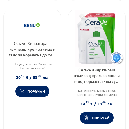
Cerave Хидратиращ
измиващ крем за лице и
тяло за нормална до суха
кожа промо 976мл
Подходящо за:
За жени
598767
Тип козметика:
Cerave Хидратиращ
Дермокозметика
измиващ крем за лице и
40
90
Тип продукт:
Крем
20
€
/
39
лв.
тяло, нормална към суха
кожа 473мл рефил
Категория:
Козметика,
ПОРЪЧАЙ
905602
красота и лична хигиена
Подходящо за:
За мъже
52
40
Тип козметика:
14
€
/
28
лв.
Дермокозметика
ПОРЪЧАЙ