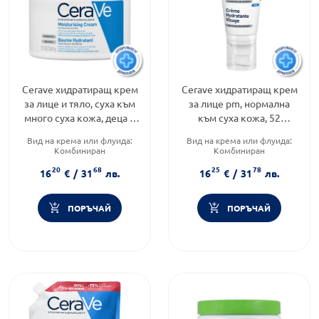
Cerave хидратиращ крем
Cerave хидратиращ крем
за лице и тяло, суха към
за лице pm, нормална
много суха кожа, деца и
към суха кожа, 52
възраст 340г.597227 /
мл.597449
Вид на крема или флуида:
Вид на крема или флуида:
буркан/
Комбиниран
Комбиниран
Тип козметика:
Категория:
Козметика,
20
68
25
78
Дермокозметика
красота и лична хигиена
16
€
/
31
лв.
16
€
/
31
лв.
Функционалност:
Тип козметика:
Подхранване и хидратация
Дермокозметика
ПОРЪЧАЙ
ПОРЪЧАЙ