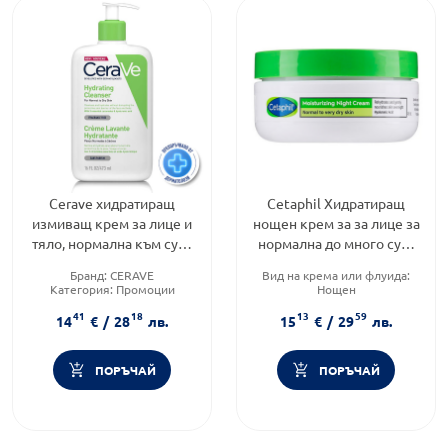
Cerave хидратиращ
Cetaphil Хидратиращ
измиващ крем за лице и
нощен крем за за лице за
тяло, нормална към суха
нормална до много суха
кожа, деца и възрастни
кожа 48мл
Бранд:
CERAVE
Вид на крема или флуида:
473мл.597333
Категория:
Промоции
Нощен
Тип козметика:
Категория:
Козметика,
41
18
13
59
Дермокозметика
красота и лична хигиена
14
€
/
28
лв.
15
€
/
29
лв.
Тип козметика:
Дермокозметика
ПОРЪЧАЙ
ПОРЪЧАЙ