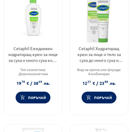
Cetaphil Ежедневен
Cetaphil Хидратиращ
хидратиращ крем за лице
крем за лице и тяло за
за суха и много суха кожа
суха до много суха и
88мл
чувствителна кожа 100г
Тип козметика:
Вид на крема или флуида:
Дермокозметика
Комбиниран
Форма на продукта:
крем
Тип кожа:
Суха кожа
78
69
21
88
Функционалност:
Форма на продукта:
крем
19
€
/
38
лв.
12
€
/
23
лв.
Подхранване и хидратация
ПОРЪЧАЙ
ПОРЪЧАЙ