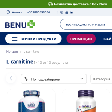
Безплатна доставка с Box Now
Аптеки
+359885699586
ВСИЧКИ ПРОДУКТИ
ПРОМОЦИИ
ТРАЙ
Начало
L carnitine
L carnitine
1 - 13 от 13 резултата
Категория