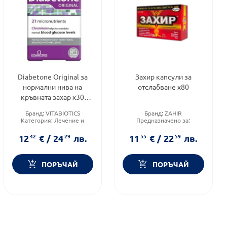
Diabetone Original за
Захир капсули за
нормални нива на
отслабване х80
кръвната захар х30
таблетки Vitabiotics
Бранд:
VITABIOTICS
Бранд:
ZAHIR
Категория:
Лечение и
Предназначено за:
здраве
възрастни
Форма на продукта:
Форма на продукта:
капсули
12
42
€
/
24
29
лв.
11
55
€
/
22
59
лв.
таблетки
ПОРЪЧАЙ
ПОРЪЧАЙ