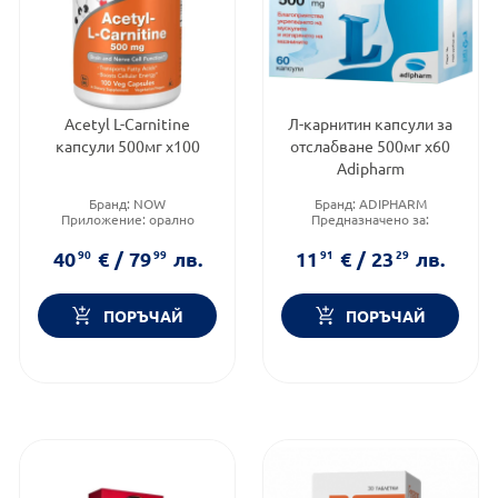
Acetyl L-Carnitine
Л-карнитин капсули за
капсули 500мг х100
отслабване 500мг х60
Adipharm
Бранд:
NOW
Бранд:
ADIPHARM
Приложение:
орално
Предназначено за:
Форма на продукта:
капсули
възрастни
Приложение:
орално
40
90
€
/
79
99
лв.
11
91
€
/
23
29
лв.
ПОРЪЧАЙ
ПОРЪЧАЙ