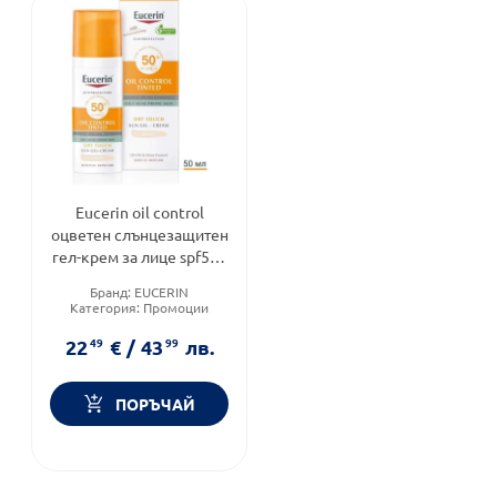
Eucerin oil control
оцветен слънцезащитен
гел-крем за лице spf50+
светъл, 50мл
Бранд:
EUCERIN
Категория:
Промоции
Слънцезащитен фактор:
SPF
50
22
49
€
/
43
99
лв.
ПОРЪЧАЙ