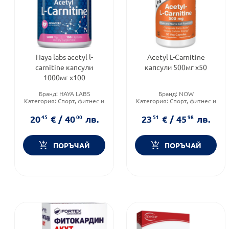
Haya labs acetyl l-
Acetyl L-Carnitine
carnitine капсули
капсули 500мг х50
1000мг х100
Бранд:
HAYA LABS
Бранд:
NOW
Категория:
Спорт, фитнес и
Категория:
Спорт, фитнес и
протеинови храни
протеинови храни
Форма на продукта:
капсули
Форма на продукта:
капсули
20
45
€
/
40
00
лв.
23
51
€
/
45
98
лв.
ПОРЪЧАЙ
ПОРЪЧАЙ