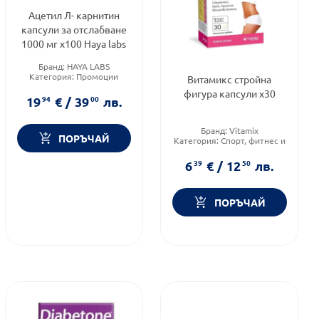
Ацетил Л- карнитин
капсули за отслабване
1000 мг х100 Haya labs
Бранд:
HAYA LABS
Категория:
Промоции
Витамикс стройна
Форма на продукта:
капсули
фигура капсули х30
19
94
€
/
39
00
лв.
Бранд:
Vitamix
ПОРЪЧАЙ
Категория:
Спорт, фитнес и
протеинови храни
Форма на продукта:
капсули
6
39
€
/
12
50
лв.
ПОРЪЧАЙ