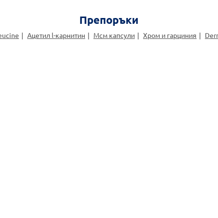
Препоръки
leucine
Ацетил l-карнитин
Мсм капсули
Хром и гарциния
Der