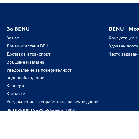
За BENU
BENU - Мо
За нас
Консултация с
Локации аптеки BENU
Здравен портал
Доставка и транспорт
Често задаван
Връщане и замяна
Уведомление за поверителност
видеонаблюдение
Кариери
Контакти
Уведомление за обработване на лични данни
при поръчки с доставка до аптека
CH
CZ
EE
LT
LV
HU
NL
RS
SK
RO
IT
BE
IE
UK
NO
DE