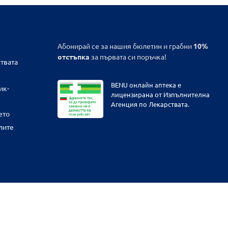
Абонирай се за нашия бюлетин и грабни
10%
отстъпка
за първата си поръчка!
твата
BENU онлайн аптека е
ик-
лицензирана от Изпълнителна
Агенция по Лекарствата.
ето
лите