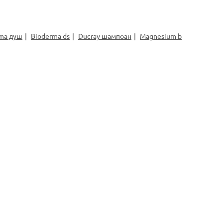
ma душ
Bioderma ds
Ducray шампоан
Magnesium b