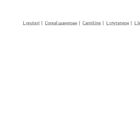
L reuteri
L'oreal шампоан
Carnitine
L глутатион
L 