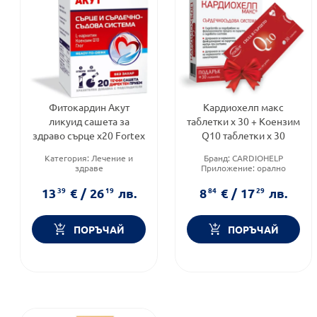
Фитокардин Акут
Кардиохелп макс
ликуид сашета за
таблетки х 30 + Коензим
здраво сърце х20 Fortex
Q10 таблетки х 30
Категория:
Лечение и
Бранд:
CARDIOHELP
здраве
Приложение:
орално
Приложение:
орално
Форма на продукта:
Продуктова линия:
ACUTE
таблетки
13
39
€
/
26
19
лв.
8
84
€
/
17
29
лв.
ПОРЪЧАЙ
ПОРЪЧАЙ