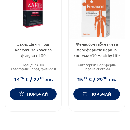
Захир Ден и Нощ
Фенаксон таблетки за
капсули за красива
периферната нервна
фигура х 100
система х30 Healthy Life
Бранд:
ZAHIR
Категория:
Периферна
Категория:
Спорт, фитнес и
нервна система
протеинови храни
Приложение:
орално
Форма на продукта:
капсули
Форма на продукта:
14
26
€
/
27
89
лв.
15
33
€
/
29
98
лв.
таблетки
ПОРЪЧАЙ
ПОРЪЧАЙ