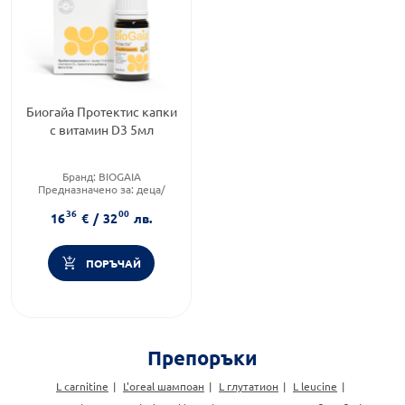
Биогайа Протектис капки
с витамин D3 5мл
Бранд:
BIOGAIA
Предназначено за:
деца/
бебета
36
00
Приложение:
орално
16
€
/
32
лв.
ПОРЪЧАЙ
Препоръки
L carnitine
L'oreal шампоан
L глутатион
L leucine