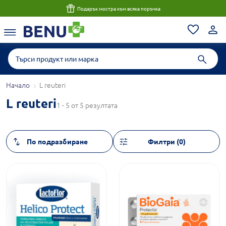
Подарък мостра към всяка поръчка
Начало
L reuteri
L reuteri
1 - 5 от 5 резултата
Филтри (0)