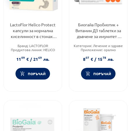
LactoFlor Helico Protect
Биогайа Пробиотик +
капсули за нормална
Витамин Д3 таблетки за
киселинност в стомаха
дъвчене за имунитет и
х15
добро чревно здраве,
Бранд:
LACTOFLOR
Категория:
Лечение и здраве
портокал х10
Продуктова линия:
HELICO
Приложение:
орално
PROTECT
Форма на продукта:
таблетки
09
69
07
78
Форма на продукта:
капсули
11
€
/
21
лв.
8
€
/
15
лв.
ПОРЪЧАЙ
ПОРЪЧАЙ