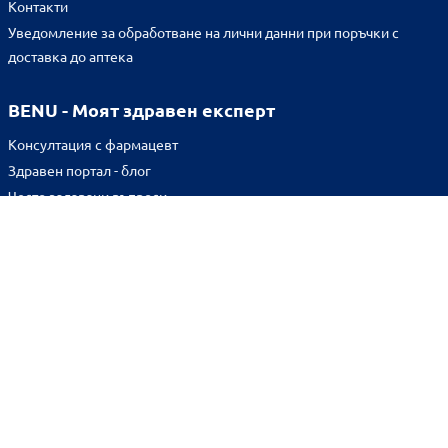
Контакти
Уведомление за обработване на лични данни при поръчки с
доставка до аптека
BENU - Моят здравен експерт
Консултация с фармацевт
Здравен портал - блог
Често задавани въпроси
ВРЪЗКИ
Изпълнителна агенция по лекарствата
Български фармацевтичен съюз
Българска асоциация на помощник-фармацевтите
Министерство на здравеопазването
Комисия за защита на потребителите
Абонирай се за нашия бюлетин и грабни
10% отстъпка
за