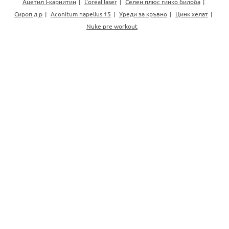
Ацетил l-карнитин
L'oreal laser
Селен плюс гинко билоба
Сироп д р
Aconitum napellus 15
Уреди за кръвно
Цинк хелат
Nuke pre workout