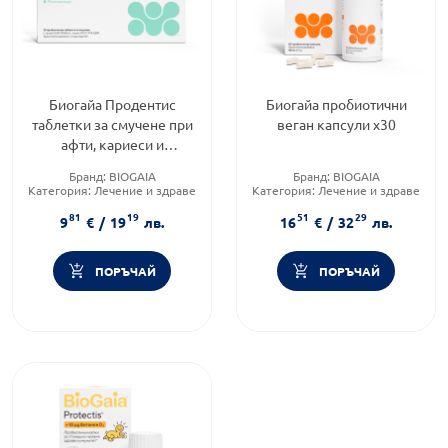
Биогайа Продентис
Биогайа пробиотични
таблетки за смучене при
веган капсули х30
афти, кариеси и
възпаления в устната
Бранд:
BIOGAIA
Бранд:
BIOGAIA
кухина х10
Категория:
Лечение и здраве
Категория:
Лечение и здраве
Форма на продукта:
таблетки
Форма на продукта:
капсули
81
19
51
29
9
€
/
19
лв.
16
€
/
32
лв.
ПОРЪЧАЙ
ПОРЪЧАЙ