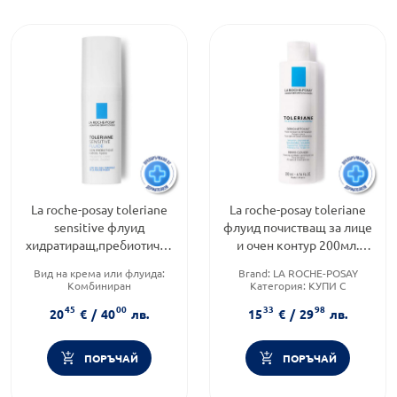
La roche-posay toleriane
La roche-posay toleriane
sensitive флуид
флуид почистващ за лице
хидратиращ,пребиотичен
и очен контур 200мл.
40мл. 588676
406599
Вид на крема или флуида:
Brand:
LA ROCHE-POSAY
Комбиниран
Категория:
КУПИ С
Продуктова линия:
ПОДАРЪК
45
00
33
98
TOLERIANE
Форма на продукта:
флуид
20
€
/
40
лв.
15
€
/
29
лв.
Функционалност:
Подхранване и хидратация
ПОРЪЧАЙ
ПОРЪЧАЙ