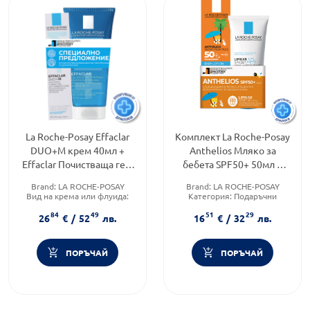
La Roche-Posay Effaclar
Комплект La Roche-Posay
DUO+M крем 40мл +
Anthelios Мляко за
Effaclar Почистваща гел-
бебета SPF50+ 50мл +
пяна за лице 200мл
Измиващ крем Lipikar
Brand:
LA ROCHE-POSAY
Brand:
LA ROCHE-POSAY
625131
Syndet AP+100мл
Вид на крема или флуида:
Категория:
Подаръчни
Комбиниран
комплекти
84
49
51
29
Категория:
КУПИ С
Форма на продукта:
26
€
/
52
лв.
16
€
/
32
лв.
ПОДАРЪК
комплект
ПОРЪЧАЙ
ПОРЪЧАЙ