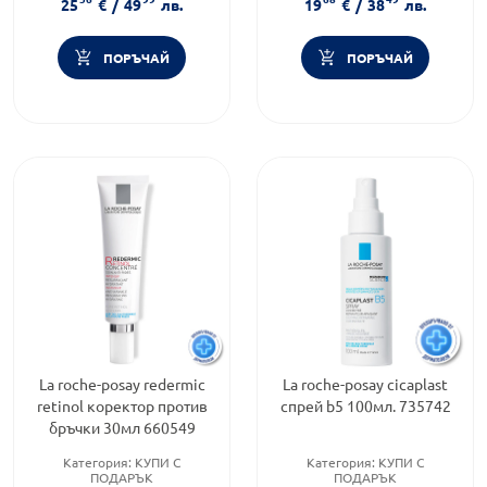
25
€
/
49
лв.
19
€
/
38
лв.
HYDRAPHASE HA
Функционалност:
Подхранване и хидратация
ПОРЪЧАЙ
ПОРЪЧАЙ
La roche-posay redermic
La roche-posay cicaplast
retinol коректор против
спрей b5 100мл. 735742
бръчки 30мл 660549
Категория:
КУПИ С
Категория:
КУПИ С
ПОДАРЪК
ПОДАРЪК