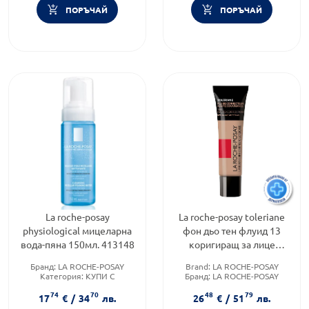
ПОРЪЧАЙ
ПОРЪЧАЙ
La roche-posay
La roche-posay toleriane
physiological мицеларна
фон дьо тен флуид 13
вода-пяна 150мл. 413148
коригиращ за лице
30мл./п.бежово/ 863964
Бранд:
LA ROCHE-POSAY
Brand:
LA ROCHE-POSAY
Категория:
КУПИ С
Бранд:
LA ROCHE-POSAY
ПОДАРЪК
Категория:
КУПИ С
74
70
48
79
Продуктова линия:
ПОДАРЪК
17
€
/
34
лв.
26
€
/
51
лв.
PHYSIOLOGICAL