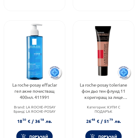
La roche-posay effaclar
La roche-posay toleriane
гел акне почистващ
фон дьо тен флуид 11
400мл. 411991
коригиращ за лице
SPF25, пълно покритие
Brand:
LA ROCHE-POSAY
Категория:
КУПИ С
30мл. 863926
Бранд:
LA ROCHE-POSAY
ПОДАРЪК
Продуктова линия:
EFFACLAR
Продуктова линия:
50
18
48
79
TOLERIANE
18
€
/
36
лв.
26
€
/
51
лв.
Тип продукт:
Фон дьо тен
ПОРЪЧАЙ
ПОРЪЧАЙ