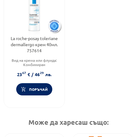
La roche-posay toleriane
dermallergo крем 40мл.
757614
Вид на крема или флуида:
Комбиниран
Продуктова линия:
67
29
TOLERIANE
23
€
/
46
лв.
Тип кожа:
Чувствителна и
алергична кожа
ПОРЪЧАЙ
Може да харесаш също: