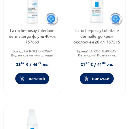
La roche-posay toleriane
La roche-posay toleriane
dermallergo флуид 40мл.
dermallergo крем
757669
околоочен 20мл. 757515
Бранд:
LA ROCHE-POSAY
Бранд:
LA ROCHE-POSAY
Вид на крема или флуида:
Категория:
Козметика,
Комбиниран
красота и лична хигиена
67
29
37
80
Тип козметика:
Продуктова линия:
23
€
/
46
лв.
21
€
/
41
лв.
Дермокозметика
TOLERIANE
ПОРЪЧАЙ
ПОРЪЧАЙ