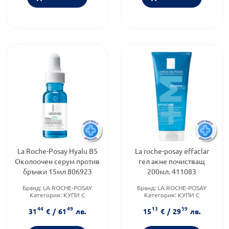
La Roche-Posay Hyalu B5
La roche-posay effaclar
Околоочен серум против
гел акне почистващ
бръчки 15мл 806923
200мл. 411083
Бранд:
LA ROCHE-POSAY
Бранд:
LA ROCHE-POSAY
Категория:
КУПИ С
Категория:
КУПИ С
ПОДАРЪК
ПОДАРЪК
44
49
13
59
Форма на продукта:
серум
Продуктова линия:
EFFACLAR
31
€
/
61
лв.
15
€
/
29
лв.