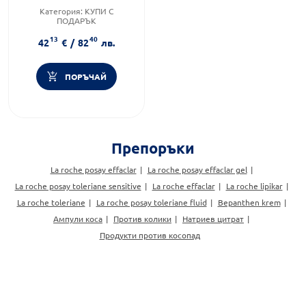
Категория:
КУПИ С
ПОДАРЪК
Тип козметика:
13
40
Дермокозметика
42
€
/
82
лв.
Форма на продукта:
серум
ПОРЪЧАЙ
Препоръки
La roche posay effaclar
La roche posay effaclar gel
La roche posay toleriane sensitive
La roche effaclar
La roche lipikar
La roche toleriane
La roche posay toleriane fluid
Bepanthen krem
Ампули коса
Против колики
Натриев цитрат
Продукти против косопад