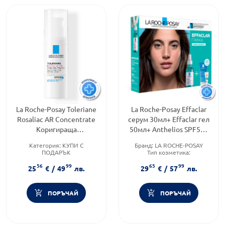
La Roche-Posay Toleriane
La Roche-Posay Effaclar
Rosaliac AR Concentrate
серум 30мл+ Effaclar гел
Коригираща
50мл+ Anthelios SPF50+
хидратираща грижа 40мл
3мл 093411 Промо
Категория:
КУПИ С
Бранд:
LA ROCHE-POSAY
807043
Комлект
ПОДАРЪК
Тип козметика:
Продуктова линия:
ROSALIAC
Дермокозметика
56
99
65
99
Тип козметика:
Форма на продукта:
25
€
/
49
лв.
29
€
/
57
лв.
Дермокозметика
комплект
ПОРЪЧАЙ
ПОРЪЧАЙ