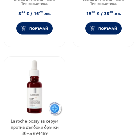
Тип козметика:
Тип козметика:
Дермокозметика
Дермокозметика
33
29
58
30
Форма на продукта:
сапун
Форма на продукта:
крем
8
€
/
16
лв.
19
€
/
38
лв.
ПОРЪЧАЙ
ПОРЪЧАЙ
La roche-posay вз серум
против дълбоки бръчки
30мл 694469