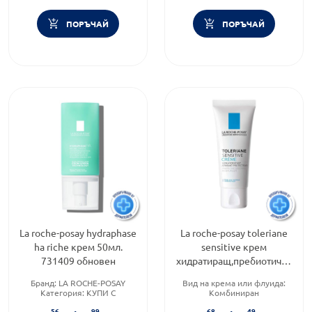
ПОРЪЧАЙ
ПОРЪЧАЙ
La roche-posay hydraphase
La roche-posay toleriane
ha riche крем 50мл.
sensitive крем
731409 обновен
хидратиращ,пребиотичен
40мл. 578486
Бранд:
LA ROCHE-POSAY
Вид на крема или флуида:
Категория:
КУПИ С
Комбиниран
ПОДАРЪК
Продуктова линия:
56
99
68
49
Продуктова линия:
TOLERIANE