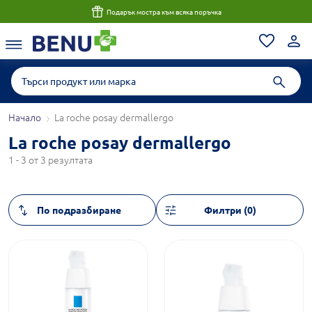
Подарък мостра към всяка поръчка
Начало
La roche posay dermallergo
La roche posay dermallergo
1 - 3 от 3 резултата
Филтри (0)