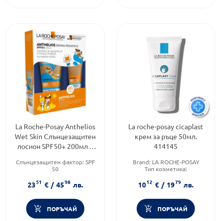
La Roche-Posay Anthelios
La roche-posay cicaplast
Wet Skin Слънцезащитен
крем за ръце 50мл.
лосион SPF50+ 200мл +
414145
Anthelios мляко 75мл
Слънцезащитен фактор:
SPF
Brand:
LA ROCHE-POSAY
322795
50
Тип козметика:
Тип козметика:
Дермокозметика
51
98
12
79
Дермокозметика
Форма на продукта:
крем
23
€
/
45
лв.
10
€
/
19
лв.
Тип продукт:
Лосион
ПОРЪЧАЙ
ПОРЪЧАЙ