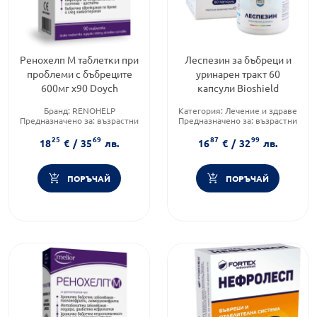
Ренохелп М таблетки при
Леспезин за бъбреци и
проблеми с бъбреците
уринарен тракт 60
600мг х90 Doych
капсули Bioshield
Бранд:
RENOHELP
Категория:
Лечение и здраве
Предназначено за:
възрастни
Предназначено за:
възрастни
Форма на продукта:
таблетки
Форма на продукта:
капсули
25
69
87
99
18
€
/
35
лв.
16
€
/
32
лв.
ПОРЪЧАЙ
ПОРЪЧАЙ