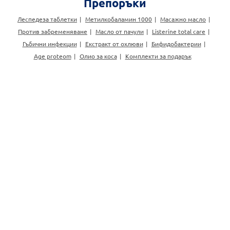
Препоръки
Леспедеза таблетки
Метилкобаламин 1000
Масажно масло
Против забременяване
Масло от пачули
Listerine total care
Гъбични инфекции
Екстракт от охлюви
Бифидобактерии
Age proteom
Олио за коса
Комплекти за подарък