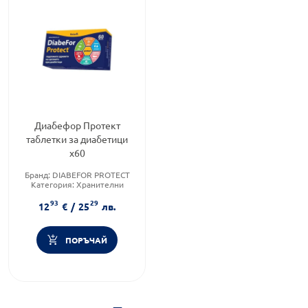
Диабефор Протект
таблетки за диабетици
х60
Бранд:
DIABEFOR PROTECT
Категория:
Хранителни
добавки и витамини за
93
29
диабетици
12
€
/
25
лв.
Предназначено за:
възрастни
ПОРЪЧАЙ