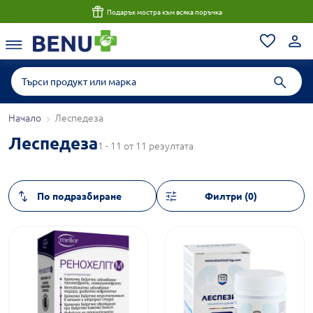
Подарък мостра към всяка поръчка
Начало
Леспедеза
Леспедеза
1 - 11 от 11 резултата
Филтри (0)