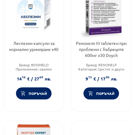
Леспезин капсули за
Ренохелп М таблетки при
нормално уриниране х40
проблеми с бъбреците
600мг х30 Doych
Бранд:
BIOSHIELD
Бранд:
RENOHELP
Приложение:
орално
Категория:
Цистит и други
Форма на продукта:
капсули
инфекции на пикочните
16
69
15
90
пътища
14
€
/
27
лв.
9
€
/
17
лв.
Предназначено за:
възрастни
ПОРЪЧАЙ
ПОРЪЧАЙ