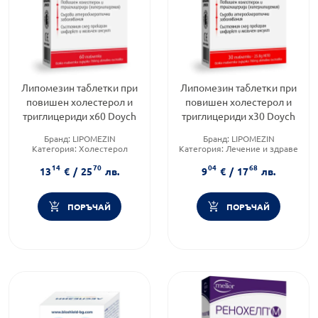
Липомезин таблетки при
Липомезин таблетки при
повишен холестерол и
повишен холестерол и
триглицериди х60 Doych
триглицериди х30 Doych
Бранд:
LIPOMEZIN
Бранд:
LIPOMEZIN
Категория:
Холестерол
Категория:
Лечение и здраве
Предназначено за:
възрастни
Форма на продукта:
таблетки
14
70
04
68
13
€
/
25
лв.
9
€
/
17
лв.
ПОРЪЧАЙ
ПОРЪЧАЙ