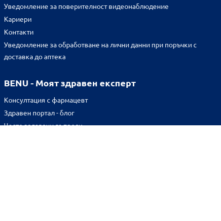
Уведомление за поверителност видеонаблюдение
Кариери
Контакти
Уведомление за обработване на лични данни при поръчки с
доставка до аптека
BENU - Моят здравен експерт
Консултация с фармацевт
Здравен портал - блог
Често задавани въпроси
ВРЪЗКИ
Изпълнителна агенция по лекарствата
Български фармацевтичен съюз
Българска асоциация на помощник-фармацевтите
Министерство на здравеопазването
Комисия за защита на потребителите