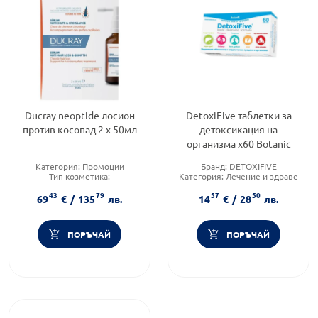
Ducray neoptide лосион
DetoxiFive таблетки за
против косопад 2 х 50мл
детоксикация на
организма x60 Botanic
Категория:
Промоции
Бранд:
DETOXIFIVE
Тип козметика:
Категория:
Лечение и здраве
Дермокозметика
Форма на продукта:
таблетка
43
79
57
50
Форма на продукта:
лосион
69
€
/
135
лв.
14
€
/
28
лв.
ПОРЪЧАЙ
ПОРЪЧАЙ