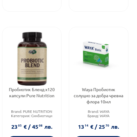
Пробиотик Бленд х120
Waya Пробиотик
капсули Pure Nutrition
солуцио за добра чревна
флора 10мл
Brand:
PURE NUTRITION
Brand:
WAYA
Категория:
Синбиотици
Бранд:
WAYA
Приложение:
орално
Форма на продукта:
капки
23
05
€
/
45
08
лв.
13
14
€
/
25
70
лв.