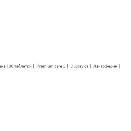
на 100 таблетки
Premium care 5
Ducray ds
Лактоферин