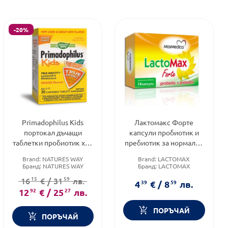
-20%
Primadophilus Kids
Лактомакс Форте
портокал дъчащи
капсули пробиотик и
таблeтки пробиотик х30
пребиотик за нормална
Nature's Way
чревна микрофлора х14
Brand:
NATURES WAY
Brand:
LACTOMAX
Бранд:
NATURES WAY
Бранд:
LACTOMAX
Форма на продукта:
Категория:
Синбиотици
15
59
16
€
/
31
лв.
желирани таблетки
4
39
€
/
8
59
лв.
12
92
€
/
25
27
лв.
ПОРЪЧАЙ
ПОРЪЧАЙ