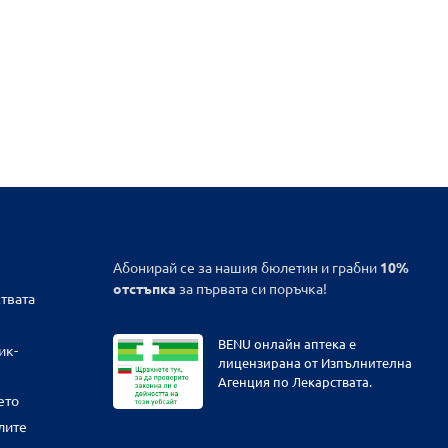
Абонирай се за нашия бюлетин и грабни
10%
отстъпка
за първата си поръчка!
твата
BENU онлайн аптека е
ик-
лицензирана от Изпълнителна
Агенция по Лекарствата.
ето
лите