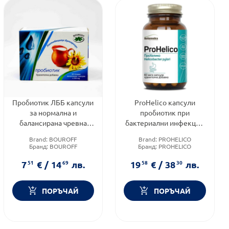
Пробиотик ЛББ капсули
ProHelico капсули
за нормална и
пробиотик при
балансирана чревна
бактериални инфекции
флора 250мг х60
в стомаха х60
Brand:
BOUROFF
Brand:
PROHELICO
Bouroff
Herbamedica
Бранд:
BOUROFF
Бранд:
PROHELICO
Приложение:
орално
Категория:
Пробиотици
7
51
€
/
14
69
лв.
19
58
€
/
38
30
лв.
ПОРЪЧАЙ
ПОРЪЧАЙ