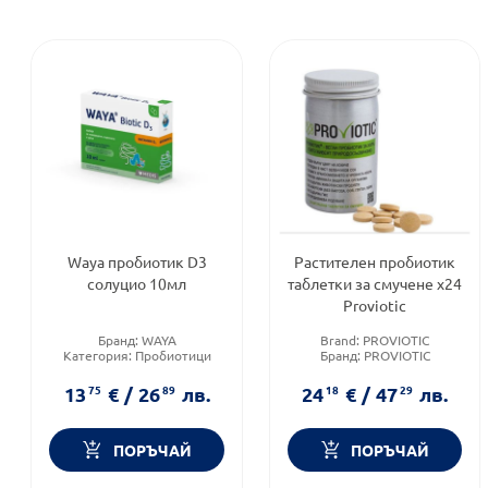
Waya пробиотик D3
Растителен пробиотик
солуцио 10мл
таблетки за смучене х24
Proviotic
Бранд:
WAYA
Brand:
PROVIOTIC
Категория:
Пробиотици
Бранд:
PROVIOTIC
Приложение:
орално
Форма на продукта:
таблетки
13
75
€
/
26
89
лв.
24
18
€
/
47
29
лв.
ПОРЪЧАЙ
ПОРЪЧАЙ