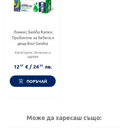
Линекс Бейби Капки
Пробиотик за бебета и
деца 8мл Sandoz
Категория:
Лечение и
здраве
Продуктова линия:
BABY
Форма на продукта:
капки
12
47
€
/
24
39
лв.
ПОРЪЧАЙ
Може да харесаш също: