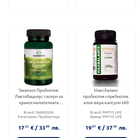
Swanson Пробиотик
Максбаланс
Лактобацилус гасери за
пробиотик+пребиотик
храносмилателната
алое вера капсули х60
система 60 капсули
Brand:
SWANSON
Brand:
PHYTO LIFE
Категория:
Пробиотици
Бранд:
PHYTO LIFE
Форма на продукта:
капсули
Категория:
Синбиотици
17
33
€
/
33
89
лв.
19
07
€
/
37
30
лв.