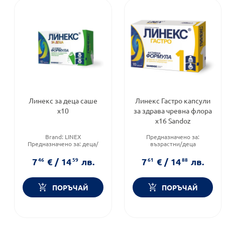
Линекс за деца саше
Линекс Гастро капсули
х10
за здрава чревна флора
х16 Sandoz
Brand:
LINEX
Предназначено за:
Предназначено за:
деца/
възрастни/деца
бебета
Приложение:
орално
Приложение:
орално
Продуктова линия:
GASTRO
7
46
€
/
14
59
лв.
7
61
€
/
14
88
лв.
ПОРЪЧАЙ
ПОРЪЧАЙ