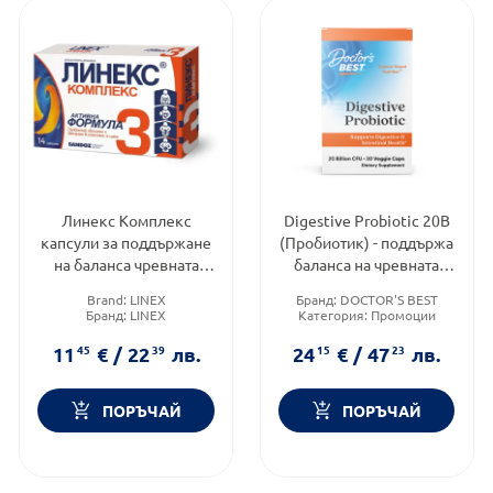
Линекс Комплекс
Digestive Probiotic 20В
капсули за поддържане
(Пробиотик) - поддържа
на баланса чревната
баланса на чревната
микрофлора х14 Sandoz
флора капсули х 30,
Brand:
LINEX
Бранд:
DOCTOR'S BEST
Doctor's Best
Бранд:
LINEX
Категория:
Промоции
Приложение:
орално
Brand:
DOCTOR'S BEST
11
45
€
/
22
39
лв.
24
15
€
/
47
23
лв.
ПОРЪЧАЙ
ПОРЪЧАЙ