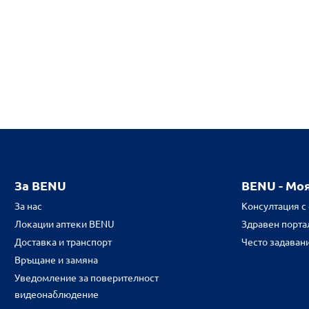
За BENU
BENU - Мо
За нас
Консултация с
Локации аптеки BENU
Здравен портал
Доставка и транспорт
Често задаван
Връщане и замяна
Уведомление за поверителност
видеонаблюдение