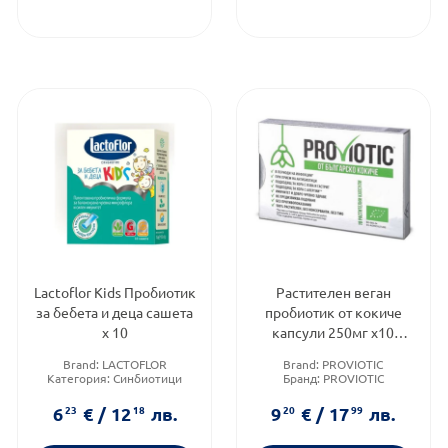
Lactoflor Kids Пробиотик
Растителен веган
за бебета и деца сашета
пробиотик от кокиче
х 10
капсули 250мг х10
Proviotic
Brand:
LACTOFLOR
Brand:
PROVIOTIC
Категория:
Синбиотици
Бранд:
PROVIOTIC
Форма на продукта:
саше
Категория:
Пробиотици
6
23
€
/
12
18
лв.
9
20
€
/
17
99
лв.