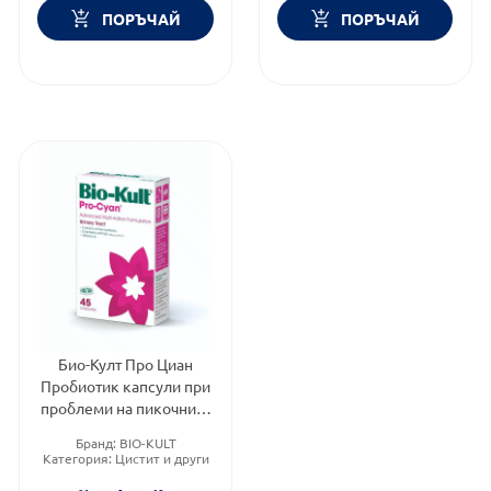
ПОРЪЧАЙ
ПОРЪЧАЙ
Био-Култ Про Циан
Пробиотик капсули при
проблеми на пикочните
пътища х45
Бранд:
BIO-KULT
Категория:
Цистит и други
инфекции на пикочните
пътища