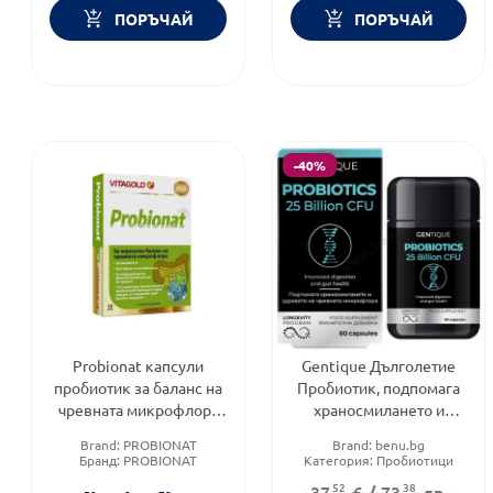
ПОРЪЧАЙ
ПОРЪЧАЙ
-40%
Probionat капсули
Gentique Дълголетие
пробиотик за баланс на
Пробиотик, подпомага
чревната микрофлора
храносмилането и
х10
здравето на чревната
Brand:
PROBIONAT
Brand:
benu.bg
миклофлора 60 капсули
Бранд:
PROBIONAT
Категория:
Пробиотици
Предназначено за:
Форма на продукта:
капсули
52
38
37
€
/
73
лв.
възрастни/деца