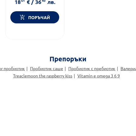
18
61
€
/
36
40
лв.
Предназначено за:
възрастни
ПОРЪЧАЙ
Препоръки
or пробиотик
Пробиотик саше
Пробиотик с пребиотик
Валериа
Treaclemoon the raspberry kiss
Vitamin e omega 3 6 9