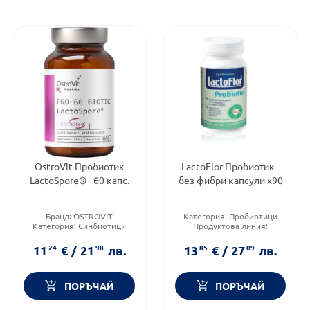
OstroVit Пробиотик
LactoFlor Пробиотик -
LactoSpore® - 60 капс.
без фибри капсули х90
Бранд:
OSTROVIT
Категория:
Пробиотици
Категория:
Синбиотици
Продуктова линия:
Форма на продукта:
капсули
PROBIOTIC
Форма на продукта:
капсули
11
24
€
/
21
98
лв.
13
85
€
/
27
09
лв.
ПОРЪЧАЙ
ПОРЪЧАЙ