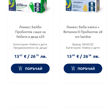
Линекс Бейби
Линекс Бебе капки +
Пробиотик саше за
Витамин D Пробиотик х8
бебета и деца х20
мл Sandoz
Категория:
Майка и дете
Бранд:
SANDOZ
Предназначено за:
деца/
Категория:
Майка и дете
бебета
Форма на продукта:
капки
Форма на продукта:
саше
13
65
€
/
26
70
лв.
13
49
€
/
26
38
лв.
ПОРЪЧАЙ
ПОРЪЧАЙ