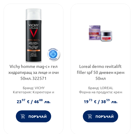
Vichy homme mag-c+ гел
Loreal dermo revitalift
хидратиращ за лице и очи
filler spf 50 дневен крем
50мл. 322571
50мл
Бранд:
VICHY
Бранд:
LOREAL
Категория:
Коректори и
Форма на продукта:
крем
други продукти за лице
Функционалност:
Антиейдж
97
88
73
59
Форма на продукта:
гел
23
€
/
46
лв.
19
€
/
38
лв.
ПОРЪЧАЙ
ПОРЪЧАЙ