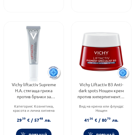
Vichy liftactiv Supreme
Vichy Liftactiv B3 Anti-
H.A. стягаща грижа
dark spots Нощен крем
против бръчки за
против хиперпигментни
околоочния контур 15мл
петна с чист ретинол
Категория:
Козметика,
Вид на крема или флуида:
323332
50мл 873086
красота и лична хигиена
Нощен
Продуктова линия:
LIFTACTIV
Тип кожа:
Всеки тип кожа
39
48
26
70
Тип козметика:
Функционалност:
29
€
/
57
лв.
41
€
/
80
лв.
Дермокозметика
Пигментация
ПОРЪЧАЙ
ПОРЪЧАЙ