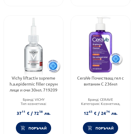
Vichy liftactiv supreme
CeraVe Почистващ гел с
h.a.epidermic filler серум
витамин C 236мл
лице и очи 30мл. 719209
Бранд:
VICHY
Бранд:
CERAVE
Тип козметика:
Категория:
Козметика,
Дермокозметика
красота и лична хигиена
11
58
65
74
Форма на продукта:
серум
37
€
/
72
лв.
12
€
/
24
лв.
ПОРЪЧАЙ
ПОРЪЧАЙ