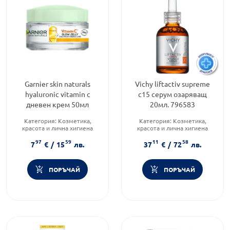
Garnier skin naturals
Vichy liftactiv supreme
hyaluronic vitamin c
c15 серум озаряващ
дневен крем 50мл
20мл. 796583
Категория:
Козметика,
Категория:
Козметика,
красота и лична хигиена
красота и лична хигиена
Тип козметика:
Масова
Тип козметика:
97
59
11
58
козметика
Дермокозметика
7
€
/
15
лв.
37
€
/
72
лв.
Функционалност:
Форма на продукта:
серум
Подхранване и хидратация
ПОРЪЧАЙ
ПОРЪЧАЙ