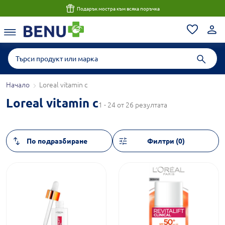
Подарък мостра към всяка поръчка
Начало
Loreal vitamin c
Loreal vitamin c
1 - 24 от 26 резултата
Филтри (0)