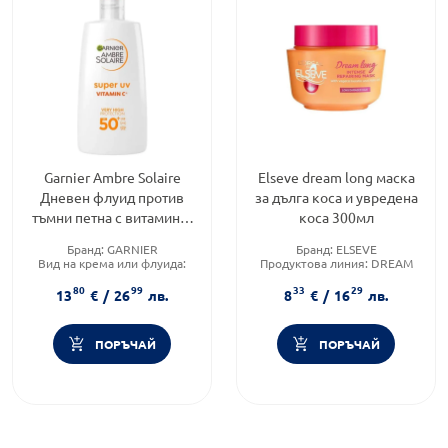
Garnier Ambre Solaire
Elseve dream long маска
Дневен флуид против
за дълга коса и увредена
тъмни петна с витамин С
коса 300мл
SPF50+ 40 мл
Бранд:
GARNIER
Бранд:
ELSEVE
Вид на крема или флуида:
Продуктова линия:
DREAM
Дневен
LONG
80
99
33
29
Слънцезащитен фактор:
SPF
Тип козметика:
Масова
13
€
/
26
лв.
8
€
/
16
лв.
50
козметика
ПОРЪЧАЙ
ПОРЪЧАЙ