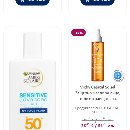
-15%
Vichy Capital Soleil
Защитно масло за лице,
тяло и краищата на
косата SPF50+ 200мл.
Продуктова линия:
CAPITAL
892308
SOLEIL
Слънцезащитен фактор:
SPF
18
98
31
€
/
50
60
лв.
Тип козметика:
45
73
26
€
/
51
лв.
Дермокозметика