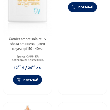
ПОРЪЧАЙ
Garnier ambre solaire uv
shaka слънцезащитен
флуид spf 50+ 40мл
Бранд:
GARNIER
Категория:
Козметика,
красота и лична хигиена
27
00
Форма на продукта:
флуид
12
€
/
24
лв.
ПОРЪЧАЙ