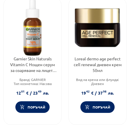
Garnier Skin Naturals
Loreal dermo age perfect
Vitamin C Нощен серум
cell renewal дневен крем
за озаряване на лицето
50мл
30 мл
Бранд:
GARNIER
Вид на крема или флуида:
Тип козметика:
Масова
Дневен
козметика
Продуктова линия:
AGE
01
49
42
98
Форма на продукта:
серум
PERFECT
12
€
/
23
лв.
19
€
/
37
лв.
Функционалност:
Антиейдж
ПОРЪЧАЙ
ПОРЪЧАЙ