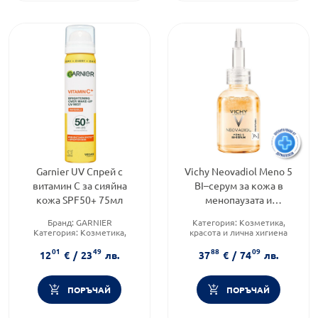
Garnier UV Спрей с
Vichy Neovadiol Meno 5
витамин C за сияйна
BI–серум за кожа в
кожа SPF50+ 75мл
менопаузата и
постменопаузата 30мл
Бранд:
GARNIER
Категория:
Козметика,
773980
Категория:
Козметика,
красота и лична хигиена
красота и лична хигиена
Продуктова линия:
01
49
88
09
Тип козметика:
Масова
NEOVADIOL
12
€
/
23
лв.
37
€
/
74
лв.
козметика
Форма на продукта:
серум
ПОРЪЧАЙ
ПОРЪЧАЙ