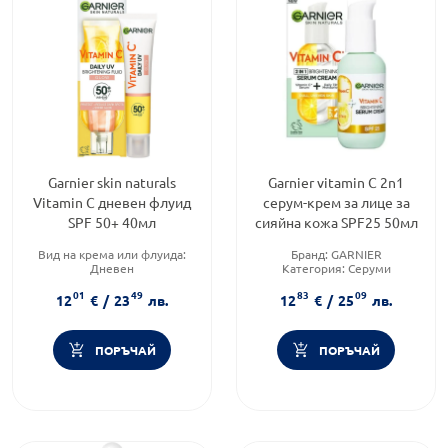
Garnier skin naturals
Garnier vitamin C 2n1
Vitamin C дневен флуид
серум-крем за лице за
SPF 50+ 40мл
сияйна кожа SPF25 50мл
Вид на крема или флуида:
Бранд:
GARNIER
Дневен
Категория:
Серуми
Продуктова линия:
SKIN
Форма на продукта:
серум
01
49
83
09
NATURALS
12
€
/
23
лв.
12
€
/
25
лв.
Функционалност:
Антиейдж
ПОРЪЧАЙ
ПОРЪЧАЙ