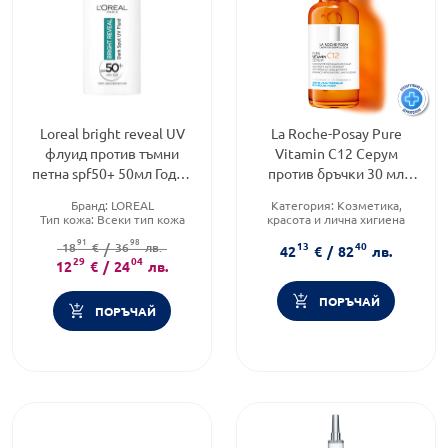
Loreal bright reveal UV
La Roche-Posay Pure
флуид против тъмни
Vitamin C12 Серум
петна spf50+ 50мл Годен
против бръчки 30 мл
до: 31.12.2026 г.
909235
Бранд:
LOREAL
Категория:
Козметика,
Тип кожа:
Всеки тип кожа
красота и лична хигиена
Тип козметика:
Масова
Продуктова линия:
VITAMIN C
91
98
13
40
18
козметика
€
/
36
лв.
Форма на продукта:
серум
42
€
/
82
лв.
29
04
12
€
/
24
лв.
ПОРЪЧАЙ
ПОРЪЧАЙ