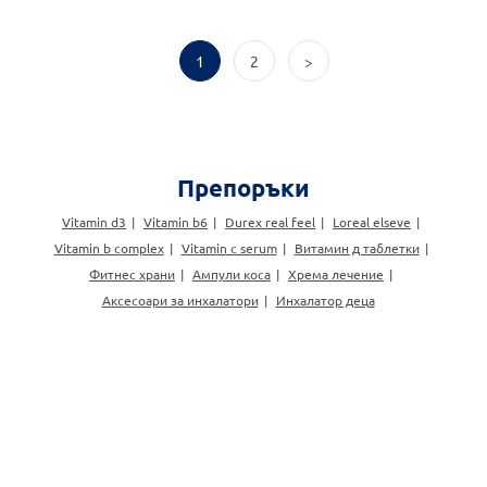
1
2
>
Препоръки
Vitamin d3
Vitamin b6
Durex real feel
Loreal elseve
Vitamin b complex
Vitamin c serum
Витамин д таблетки
Фитнес храни
Ампули коса
Хрема лечение
Аксесоари за инхалатори
Инхалатор деца