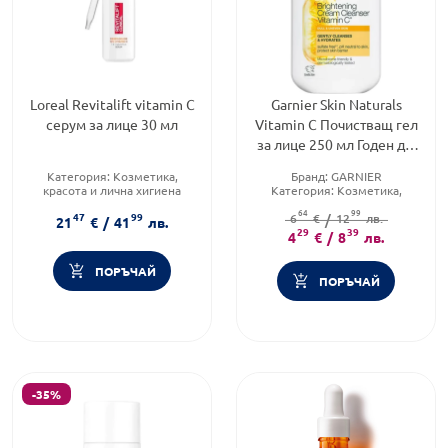
Loreal Revitalift vitamin C
Garnier Skin Naturals
серум за лице 30 мл
Vitamin C Почистващ гел
за лице 250 мл Годен до:
31.12.2026 г.
Категория:
Козметика,
Бранд:
GARNIER
красота и лична хигиена
Категория:
Козметика,
Продуктова линия:
красота и лична хигиена
64
99
47
99
REVITALIFT
Продуктова линия:
6
€
/
12
лв.
VITAMIN C
21
€
/
41
лв.
Форма на продукта:
флуид
29
39
4
€
/
8
лв.
ПОРЪЧАЙ
ПОРЪЧАЙ
-35%