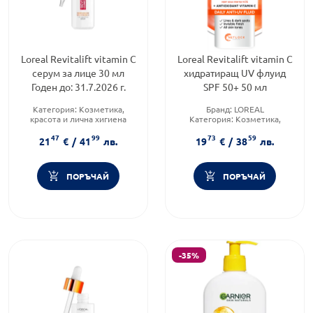
Loreal Revitalift vitamin C
Loreal Revitalift vitamin C
серум за лице 30 мл
хидратиращ UV флуид
Годен до: 31.7.2026 г.
SPF 50+ 50 мл
Категория:
Козметика,
Бранд:
LOREAL
красота и лична хигиена
Категория:
Козметика,
Тип козметика:
Масова
красота и лична хигиена
47
99
73
59
козметика
Тип козметика:
Масова
21
€
/
41
лв.
19
€
/
38
лв.
Форма на продукта:
флуид
козметика
ПОРЪЧАЙ
ПОРЪЧАЙ
-35%