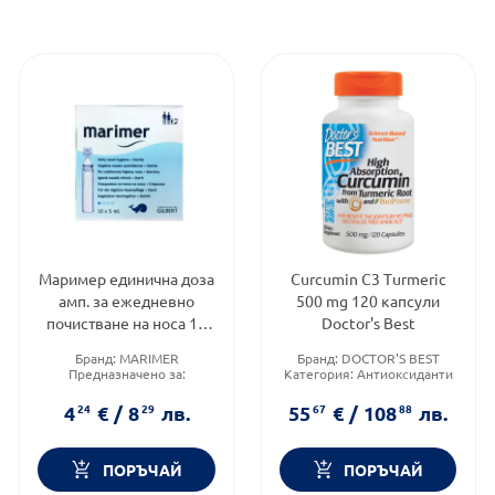
Маример единична доза
Curcumin C3 Turmeric
амп. за ежедневно
500 mg 120 капсули
почистване на носа 10
Doctor's Best
x5мл
Бранд:
MARIMER
Бранд:
DOCTOR'S BEST
Предназначено за:
Категория:
Антиоксиданти
възрастни/деца
Форма на продукта:
капсули
Приложение:
назално
4
24
€
/
8
29
лв.
55
67
€
/
108
88
лв.
ПОРЪЧАЙ
ПОРЪЧАЙ