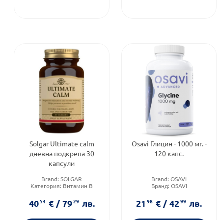
Solgar Ultimate calm
Osavi Глицин - 1000 мг. -
дневна подкрепа 30
120 капс.
капсули
Brand:
SOLGAR
Brand:
OSAVI
Категория:
Витамин B
Бранд:
OSAVI
Предназначено за:
Форма на продукта:
капсули
възрастни
40
54
€
/
79
29
лв.
21
98
€
/
42
99
лв.