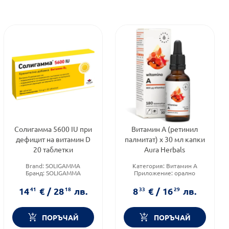
Солигамма 5600 IU при
Витамин А (ретинил
дефицит на витамин D
палмитат) x 30 мл капки
20 таблетки
Aura Herbals
Brand:
SOLIGAMMA
Категория:
Витамин А
Бранд:
SOLIGAMMA
Приложение:
орално
Категория:
Витамин D
Форма на продукта:
капки
14
41
€
/
28
18
лв.
8
33
€
/
16
29
лв.
ПОРЪЧАЙ
ПОРЪЧАЙ