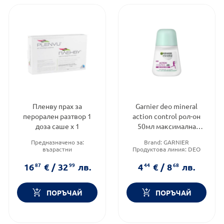
Пленву прах за
Garnier deo mineral
перорален разтвор 1
action control рол-он
доза саше х 1
50мл максимална
ефикасност
Предназначено за:
Brand:
GARNIER
възрастни
Продуктова линия:
DEO
Приложение:
орално
Тип козметика:
Масова
Форма на продукта:
разтвор
козметика
16
87
€
/
32
99
лв.
4
44
€
/
8
68
лв.
ПОРЪЧАЙ
ПОРЪЧАЙ