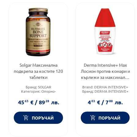
Solgar Максимална
Derma Intensive+ Max
подкрепа за костите 120
Лосион против комари и
таблетки
кърлежи за максимална
защита 50мл
Бранд:
SOLGAR
Brand:
DERMA INTENSIVE+
Категория:
Опорно-
Бранд:
DERMA INTENSIVE+
двигателна система
Форма на продукта:
лосион
Приложение:
перорално
45
65
€
/
89
28
лв.
4
03
€
/
7
88
лв.
ПОРЪЧАЙ
ПОРЪЧАЙ