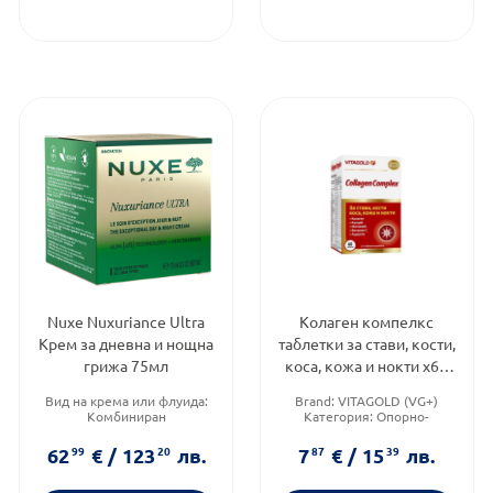
Nuxe Nuxuriance Ultra
Колаген компелкс
Крем за дневна и нощна
таблетки за стави, кости,
грижа 75мл
коса, кожа и нокти х60
Vitagold
Вид на крема или флуида:
Brand:
VITAGOLD (VG+)
Комбиниран
Категория:
Опорно-
Тип кожа:
Всеки тип кожа
двигателна система
Тип козметика:
Натурална
Форма на продукта:
62
99
€
/
123
20
лв.
7
87
€
/
15
39
лв.
козметика
таблетки