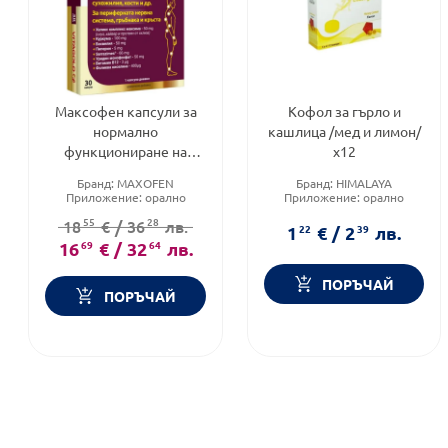
Максофен капсули за
Кофол за гърло и
нормално
кашлица /мед и лимон/
функциониране на
х12
опорно-двигателна
Бранд:
MAXOFEN
Бранд:
HIMALAYA
система х30 Vitagold
Приложение:
орално
Приложение:
орално
Форма на продукта:
капсули
Форма на продукта:
55
28
18
€
/
36
лв.
бонбони
1
22
€
/
2
39
лв.
16
69
€
/
32
64
лв.
ПОРЪЧАЙ
ПОРЪЧАЙ