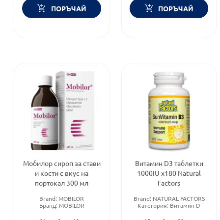
ПОРЪЧАЙ
ПОРЪЧАЙ
Мобилор сироп за стави
Витамин D3 таблетки
и кости с вкус на
1000IU x180 Natural
портокал 300 мл
Factors
Brand:
MOBILOR
Brand:
NATURAL FACTORS
Бранд:
MOBILOR
Категория:
Витамин D
Форма на продукта:
сироп
Форма на продукта:
таблетки