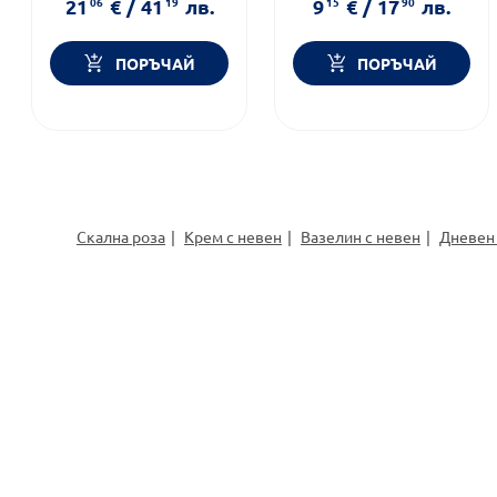
21
06
€
/
41
19
лв.
9
15
€
/
17
90
лв.
ПОРЪЧАЙ
ПОРЪЧАЙ
Скална роза
Крем с невен
Вазелин с невен
Дневен 