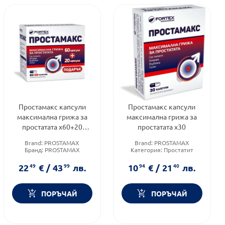
Простамакс капсули
Простамакс капсули
максимална грижа за
максимална грижа за
простатата х60+20
простатата х30
капсули
Brand:
PROSTAMAX
Brand:
PROSTAMAX
Бранд:
PROSTAMAX
Категория:
Простатит
Форма на продукта:
капсули
Форма на продукта:
капсули
22
49
€
/
43
99
лв.
10
94
€
/
21
40
лв.
ПОРЪЧАЙ
ПОРЪЧАЙ