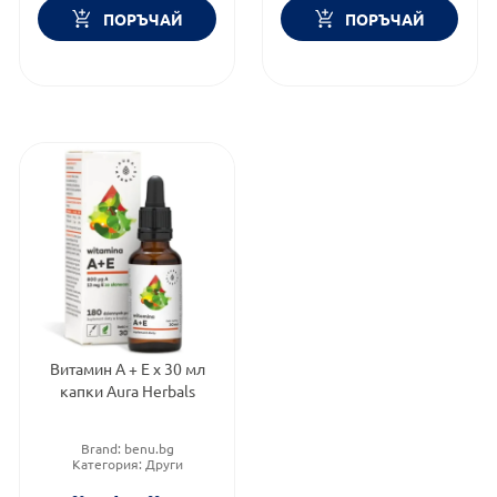
ПОРЪЧАЙ
ПОРЪЧАЙ
Витамин А + Е х 30 мл
капки Aura Herbals
Brand:
benu.bg
Категория:
Други
мултивитамини
Предназначено за: