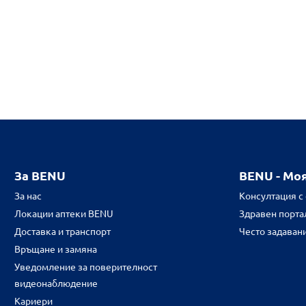
За BENU
BENU - Мо
За нас
Консултация с
Локации аптеки BENU
Здравен портал
Доставка и транспорт
Често задаван
Връщане и замяна
Уведомление за поверителност
видеонаблюдение
Кариери