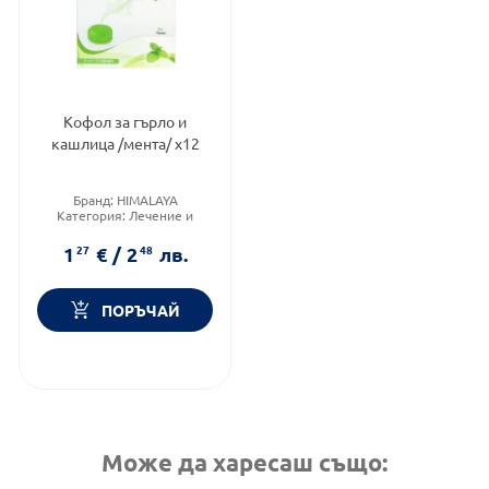
Кофол за гърло и
кашлица /мента/ х12
Бранд:
HIMALAYA
Категория:
Лечение и
здраве
Предназначено за:
1
27
€
/
2
48
лв.
възрастни/деца
ПОРЪЧАЙ
Може да харесаш също: