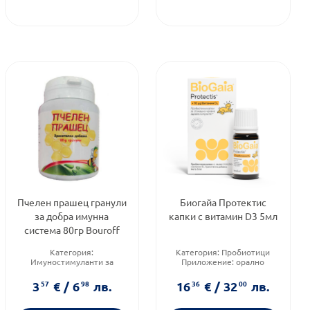
Пчелен прашец гранули
Биогайа Протектис
за добра имунна
капки с витамин D3 5мл
система 80гр Bouroff
Категория:
Категория:
Пробиотици
Имуностимуланти за
Приложение:
орално
възрастни
Форма на продукта:
капки
Предназначено за:
3
57
€
/
6
98
лв.
16
36
€
/
32
00
лв.
възрастни
Форма на продукта:
гранули