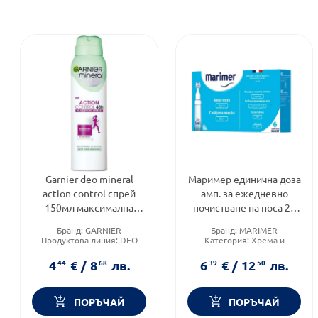
Garnier deo mineral
Маример единична доза
action control спрей
амп. за ежедневно
150мл максимална
почистване на носа 20
ефикасност
x5мл
Бранд:
GARNIER
Бранд:
MARIMER
Продуктова линия:
DEO
Категория:
Хрема и
Тип козметика:
Масова
настинка при деца
козметика
Brand:
MARIMER
4
44
€
/
8
68
лв.
6
39
€
/
12
50
лв.
ПОРЪЧАЙ
ПОРЪЧАЙ