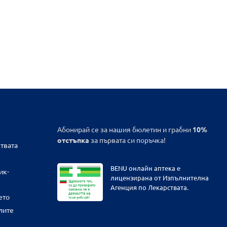
Абонирай се за нашия бюлетин и грабни
10%
отстъпка
за първата си поръчка!
твата
BENU онлайн аптека е
ик-
лицензирана от Изпълнителна
Агенция по Лекарствата.
ето
лите