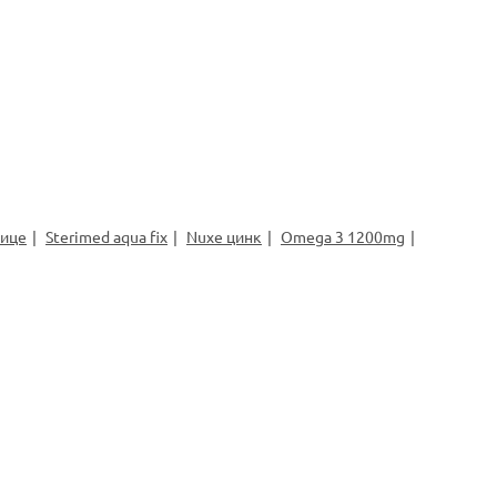
лице
Sterimed aqua fix
Nuxe цинк
Omega 3 1200mg