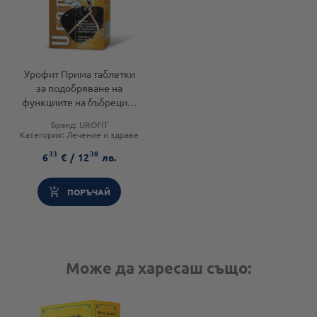
Урофит Прима таблетки
за подобряване на
функциите на бъбреците
и пикочните пътища х120
Бранд:
UROFIT
д-р Тошков
Категория:
Лечение и здраве
Форма на продукта:
таблетки
33
38
6
€
/
12
лв.
ПОРЪЧАЙ
Може да харесаш също: