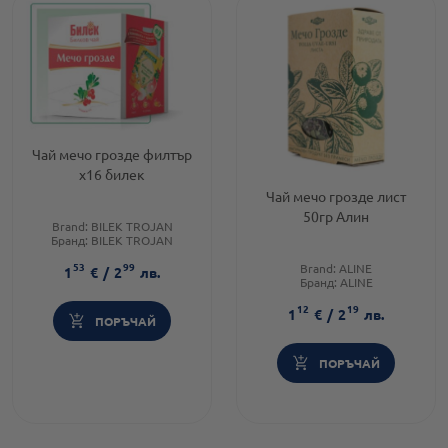
Чай мечо грозде филтър
х16 билек
Чай мечо грозде лист
50гр Алин
Brand:
BILEK TROJAN
Бранд:
BILEK TROJAN
Предназначено за:
възрастни
53
99
Brand:
ALINE
1
€
/
2
лв.
Бранд:
ALINE
Категория:
Чайове и билки
12
19
1
€
/
2
лв.
ПОРЪЧАЙ
ПОРЪЧАЙ