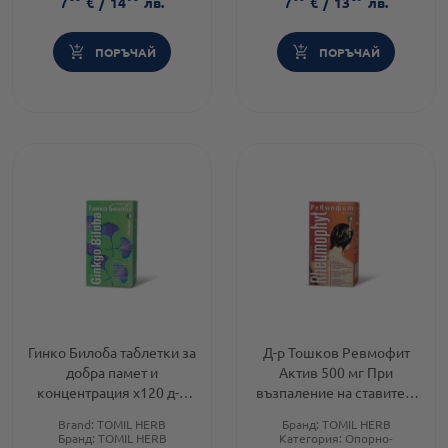
7
€
/
14
лв.
7
€
/
13
лв.
ПОРЪЧАЙ
ПОРЪЧАЙ
Гинко Билоба таблетки за
Д-р Тошков Ревмофит
добра памет и
Актив 500 мг При
концентрация х120 д-р
възпаление на ставите и
Тошков
ревматизъм х120
Brand:
TOMIL HERB
Бранд:
TOMIL HERB
таблетки
Бранд:
TOMIL HERB
Категория:
Опорно-