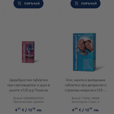
ПОРЪЧАЙ
ПОРЪЧАЙ
Церебростим таблетки
Глог, мента и валериана
при световъртеж и шум в
таблетки при депресия и
ушите х120 д-р Тошков
страхова невроза х120 д-
р Тошков
Brand:
CEREBROSTIM
Brand:
TOMIL HERB
Приложение:
орално
Категория:
Стрес и
Форма на продукта:
таблетки
напрежение
33
38
64
99
Форма на продукта:
таблетки
6
€
/
12
лв.
6
€
/
12
лв.