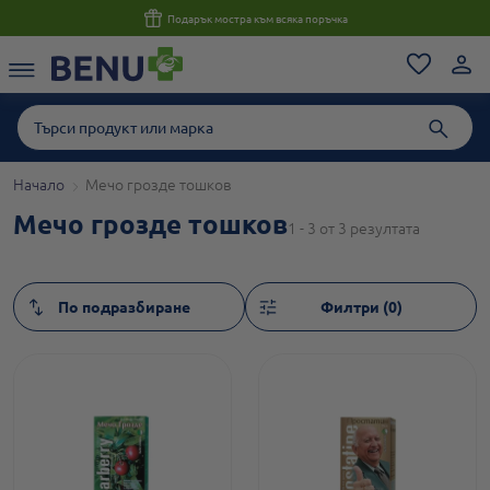
Подарък мостра към всяка поръчка
Начало
Мечо грозде тошков
Мечо грозде тошков
1 - 3 от 3 резултата
Филтри (0)