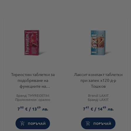
Тиреостим таблетки за
Лаксит компакт таблетки
подобряване на
при запек х120 д-р
функциите на
Тошков
щитовидната жлеза х120
Бранд:
THYREOSTIM
Brand:
LAXIT
д-р Тошков
Приложение:
орално
Бранд:
LAXIT
Форма на продукта:
таблетки
Категория:
Запек
00
69
41
49
(констипация)
7
€
/
13
лв.
7
€
/
14
лв.
ПОРЪЧАЙ
ПОРЪЧАЙ