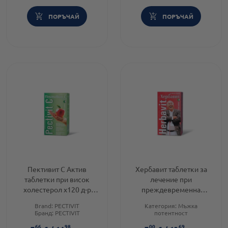
ПОРЪЧАЙ
ПОРЪЧАЙ
Пективит C Актив
Хербавит таблетки за
таблетки при висок
лечение при
холестерол х120 д-р
преждевременна
Тошков
еякулация х120 д-р
Brand:
PECTIVIT
Категория:
Мъжка
Тошков
Бранд:
PECTIVIT
потентност
Форма на продукта:
таблетки
Предназначено за:
възрастни
66
98
00
69
Форма на продукта:
таблетки