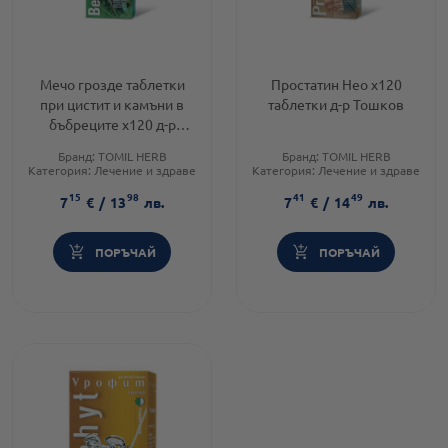
Мечо грозде таблетки
Простатин Нео х120
при цистит и камъни в
таблетки д-р Тошков
бъбреците х120 д-р
Тошков
Бранд:
TOMIL HERB
Бранд:
TOMIL HERB
Категория:
Лечение и здраве
Категория:
Лечение и здраве
Форма на продукта:
таблетки
Форма на продукта:
таблетки
15
98
41
49
7
€
/
13
лв.
7
€
/
14
лв.
ПОРЪЧАЙ
ПОРЪЧАЙ