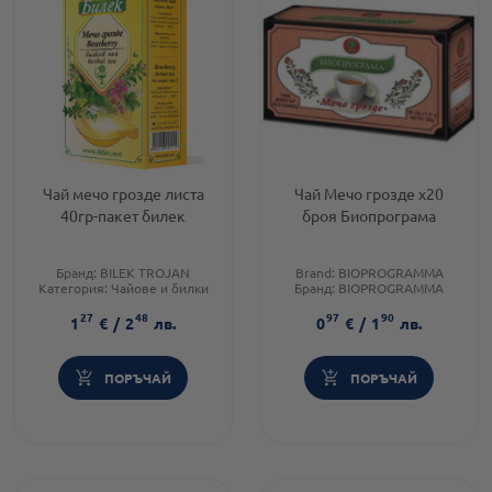
Чай мечо грозде листа
Чай Мечо грозде х20
40гр-пакет билек
броя Биопрограма
Бранд:
BILEK TROJAN
Brand:
BIOPROGRAMMA
Категория:
Чайове и билки
Бранд:
BIOPROGRAMMA
Форма на продукта:
чай
Категория:
Чайове и билки
27
48
97
90
1
€
/
2
лв.
0
€
/
1
лв.
ПОРЪЧАЙ
ПОРЪЧАЙ