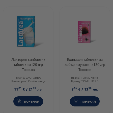
Лакторея синбиотик
Ехинацея таблетки за
таблетки х120 д-р
добър имунитет х120 д-р
Тошков
Тошков
Brand:
LACTOREA
Brand:
TOMIL HERB
Категория:
Синбиотици
Бранд:
TOMIL HERB
Форма на продукта:
таблетки
Форма на продукта:
таблетки
24
98
15
98
11
€
/
21
лв.
7
€
/
13
лв.
ПОРЪЧАЙ
ПОРЪЧАЙ