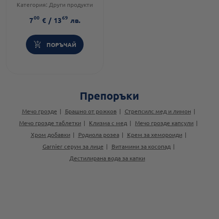
Категория:
Други продукти
за женско здраве
00
69
Форма на продукта:
таблетки
7
€
/
13
лв.
ПОРЪЧАЙ
Препоръки
Мечо грозде
Брашно от рожков
Стрепсилс мед и лимон
Мечо грозде таблетки
Клизма с мед
Мечо грозде капсули
Хром добавки
Родиола розеа
Крем за хемороиди
Garnier серум за лице
Витамини за косопад
Дестилирана вода за капки