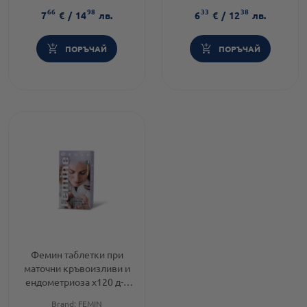
Категория:
Памет и
двигателна система
66
98
33
38
оросяване
Предназначено за:
възрастни
7
€
/
14
лв.
6
€
/
12
лв.
ПОРЪЧАЙ
ПОРЪЧАЙ
Фемин таблетки при
маточни кръвоизливи и
ендометриоза х120 д-р
Тошков
Brand:
FEMIN