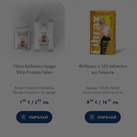
Мечо Бебешка пудра
Фибракс х 120 таблетки
50гр Розова Galen
д-р Тошков
Brand:
GALEN PHARMA
Бранд:
TOMIL HERB
Предназначено за:
деца/
Категория:
Контрол на
бебета
теглото
48
89
28
19
Приложение:
дермално
Форма на продукта:
таблетки
1
€
/
2
лв.
8
€
/
16
лв.
ПОРЪЧАЙ
ПОРЪЧАЙ