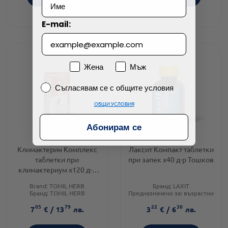
E-mail:
Пол
Жена
Мъж
Съгласявам се с общите условия
Съгласявам се с общите условия
ОБЩИ УСЛОВИЯ
Абонирам се
Климактерин Комплекс
Лаксит Компакт таблетки
таблетки при
при запек х40 д-р Тошков
климактериум х120 д-р
Тошков
Brand:
TOMIL HERB
Бранд:
LAXIT
Бранд:
TOMIL HERB
Предназначено за:
възрастни
Приложение:
орално
Приложение:
орално
05
79
22
30
7
€
/
13
лв.
3
€
/
6
лв.