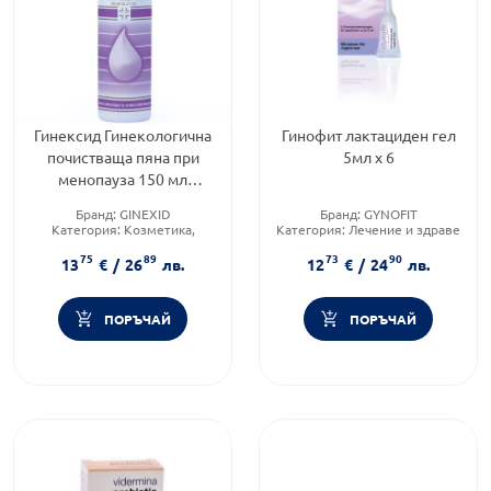
Гинексид Гинекологична
Гинофит лактациден гел
почистваща пяна при
5мл х 6
менопауза 150 мл
Naturpharma
Бранд:
GINEXID
Бранд:
GYNOFIT
Категория:
Козметика,
Категория:
Лечение и здраве
красота и лична хигиена
Форма на продукта:
гел
75
89
73
90
Форма на продукта:
пяна
13
€
/
26
лв.
12
€
/
24
лв.
ПОРЪЧАЙ
ПОРЪЧАЙ