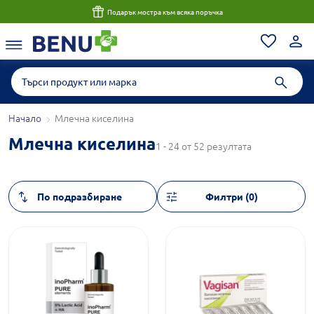
Подарък мостра към всяка поръчка
Начало
Млечна киселина
Млечна киселина
1 - 24 от 52 резултата
Филтри (0)