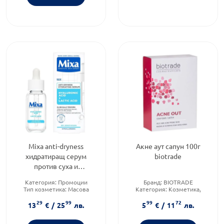
Mixa anti-dryness
Акне аут сапун 100г
хидратиращ серум
biotrade
против суха и
чувствителна кожа 30мл
Категория:
Промоции
Бранд:
BIOTRADE
Тип козметика:
Масова
Категория:
Козметика,
козметика
красота и лична хигиена
29
99
99
72
Форма на продукта:
серум
Тип козметика:
13
€
/
25
лв.
5
€
/
11
лв.
Дермокозметика