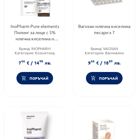
InoPharm Pure elements
Вагизан млечна киселина
Пилинг за лице с 5%
песари х 7
млечна киселина и
хиалуронова киселина
Бранд:
INOPHARM
Бранд:
VAGISAN
30мл
Категория:
Козметика,
Категория:
Вагинални
красота и лична хигиена
инфекции
66
98
66
89
Тип козметика:
Форма на продукта:
овули
7
€
/
14
лв.
9
€
/
18
лв.
Дермокозметика
ПОРЪЧАЙ
ПОРЪЧАЙ