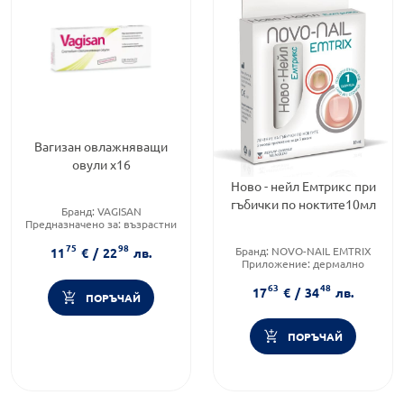
Вагизан овлажняващи
овули х16
Ново - нейл Емтрикс при
гъбички по ноктите10мл
Бранд:
VAGISAN
Предназначено за:
възрастни
Приложение:
вагинално
75
98
Бранд:
NOVO-NAIL EMTRIX
11
€
/
22
лв.
Приложение:
дермално
Форма на продукта:
флакон
63
48
17
€
/
34
лв.
ПОРЪЧАЙ
ПОРЪЧАЙ