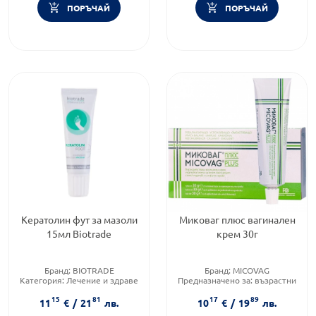
ПОРЪЧАЙ
ПОРЪЧАЙ
Кератолин фут за мазоли
Миковаг плюс вагинален
15мл Biotrade
крем 30г
Бранд:
BIOTRADE
Бранд:
MICOVAG
Категория:
Лечение и здраве
Предназначено за:
възрастни
Продуктова линия:
Приложение:
вагинално
15
81
17
89
KERATOLIN
11
€
/
21
лв.
10
€
/
19
лв.