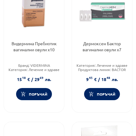
Видермина Пребиотик
Дермоксен Бактор
вагинални овули x10
вагинални овули х7
Бранд:
VIDERMINA
Категория:
Лечение и здраве
Категория:
Лечение и здраве
Продуктова линия:
BACTOR
Приложение:
вагинално
Форма на продукта:
овули
18
69
45
48
15
€
/
29
лв.
9
€
/
18
лв.
ПОРЪЧАЙ
ПОРЪЧАЙ