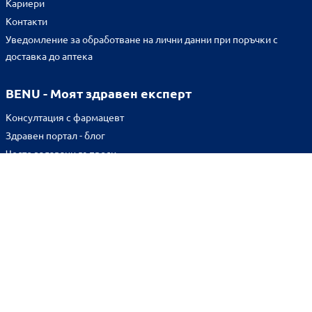
Кариери
Контакти
Уведомление за обработване на лични данни при поръчки с
доставка до аптека
BENU - Моят здравен експерт
Консултация с фармацевт
Здравен портал - блог
Често задавани въпроси
ВРЪЗКИ
Изпълнителна агенция по лекарствата
Български фармацевтичен съюз
Българска асоциация на помощник-фармацевтите
Министерство на здравеопазването
Комисия за защита на потребителите