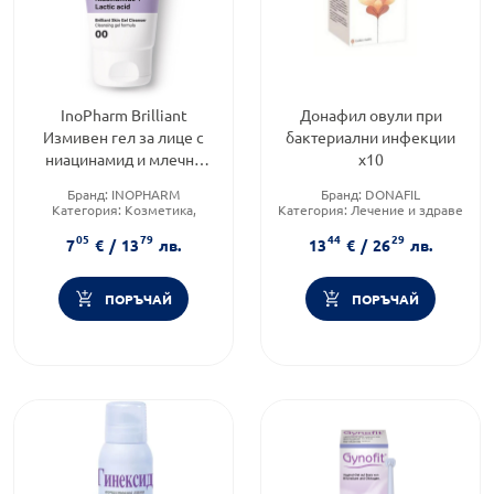
InoPharm Brilliant
Донафил овули при
Измивен гел за лице с
бактериални инфекции
ниацинамид и млечна
х10
киселина 150мл
Бранд:
INOPHARM
Бранд:
DONAFIL
Категория:
Козметика,
Категория:
Лечение и здраве
красота и лична хигиена
05
79
44
29
Форма на продукта:
гел
7
€
/
13
лв.
13
€
/
26
лв.
ПОРЪЧАЙ
ПОРЪЧАЙ