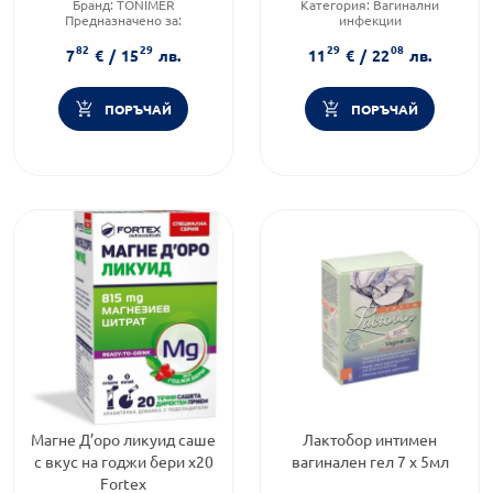
Бранд:
TONIMER
Категория:
Вагинални
Предназначено за:
инфекции
възрастни/деца
Предназначено за:
възрастни
82
29
29
08
Форма на продукта:
спрей
Форма на продукта:
овули
7
€
/
15
лв.
11
€
/
22
лв.
ПОРЪЧАЙ
ПОРЪЧАЙ
Магне Д’оро ликуид саше
Лактобор интимен
с вкус на годжи бери х20
вагинален гел 7 х 5мл
Fortex