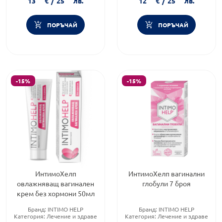
13
€
/
25
лв.
12
€
/
25
лв.
ПОРЪЧАЙ
ПОРЪЧАЙ
-15%
-15%
ИнтимоХелп
ИнтимоХелп вагинални
овлажняващ вагинален
глобули 7 броя
крем без хормони 50мл
Бранд:
INTIMO HELP
Бранд:
INTIMO HELP
Категория:
Лечение и здраве
Категория:
Лечение и здраве