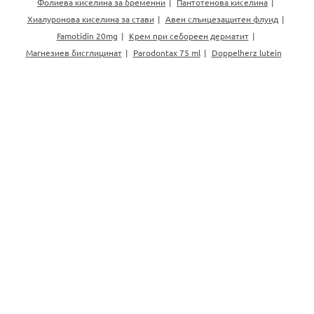
Фолиева киселина за бременни
Пантотенова киселина
Хиалуронова киселина за стави
Авен слънцезащитен флуид
Famotidin 20mg
Крем при себореен дерматит
Магнезиев бисглицинат
Parodontax 75 ml
Doppelherz lutein