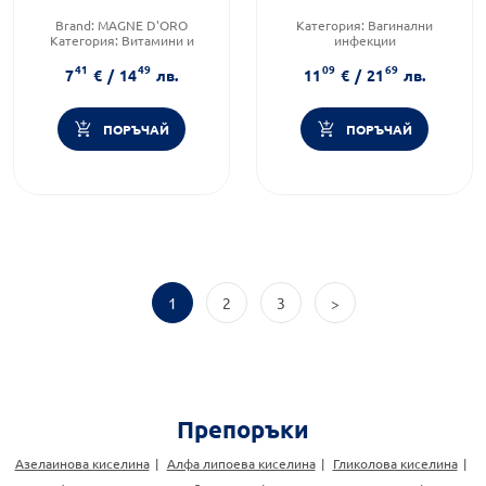
Brand:
MAGNE D'ORO
Категория:
Вагинални
Категория:
Витамини и
инфекции
минерали
Предназначено за:
възрастни
41
49
09
69
Форма на продукта:
саше
Форма на продукта:
7
€
/
14
лв.
11
€
/
21
лв.
вагинален гел
ПОРЪЧАЙ
ПОРЪЧАЙ
1
2
3
>
Препоръки
Азелаинова киселина
Алфа липоева киселина
Гликолова киселина