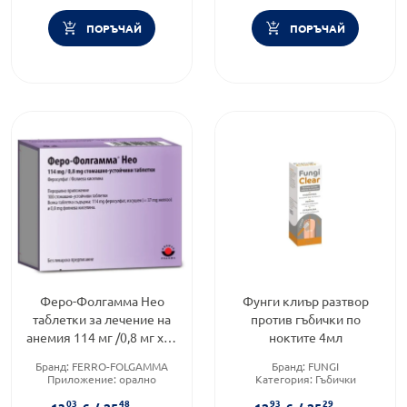
ПОРЪЧАЙ
ПОРЪЧАЙ
Феро-Фолгамма Нео
Фунги клиър разтвор
таблетки за лечение на
против гъбички по
анемия 114 мг /0,8 мг x50
ноктите 4мл
Worwag Pharma
Бранд:
FERRO-FOLGAMMA
Бранд:
FUNGI
Приложение:
орално
Категория:
Гъбички
Форма на продукта:
таблетки
Приложение:
дермално
03
48
93
29