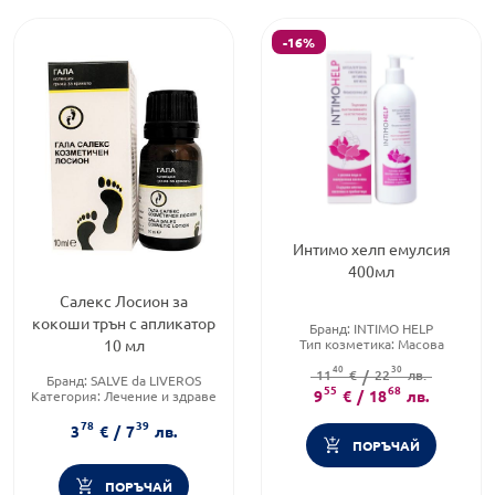
-16%
Интимо хелп емулсия
400мл
Салекс Лосион за
кокоши трън с апликатор
Бранд:
INTIMO HELP
Тип козметика:
Масова
10 мл
козметика
40
30
Форма на продукта:
11
€
/
22
лв.
Емулсия
Бранд:
SALVE da LIVEROS
55
68
9
€
/
18
лв.
Категория:
Лечение и здраве
Приложение:
дермално
78
39
3
€
/
7
лв.
ПОРЪЧАЙ
ПОРЪЧАЙ