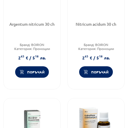
Argentum nitricum 30 ch
Nitricum acidum 30 ch
Бранд:
BOIRON
Бранд:
BOIRON
Категория:
Промоции
Категория:
Промоции
Продуктова линия:
Форма на продукта:
гранули
65
18
65
18
ARGENTUM NITRICUM
2
€
/
5
лв.
2
€
/
5
лв.
ПОРЪЧАЙ
ПОРЪЧАЙ