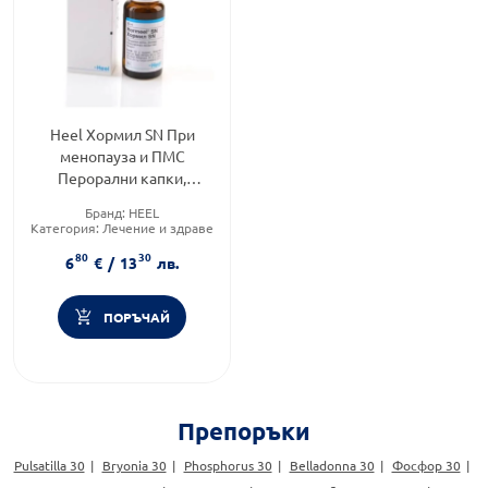
Heel Хормил SN При
менопауза и ПМС
Перорални капки,
разтвор 30 мл
Бранд:
HEEL
Категория:
Лечение и здраве
Форма на продукта:
капки
80
30
6
€
/
13
лв.
ПОРЪЧАЙ
Препоръки
Pulsatilla 30
Bryonia 30
Phosphorus 30
Belladonna 30
Фосфор 30