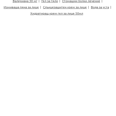
Валериана 30 мг
Гел за тяло
Стомашни болки лечение
Измиваща пяна за лице
Слънцезащитен крем за лице
Вода за уста
Хидратиращ крем гел за лице 50мл