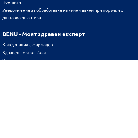
Контакти
Уведомление за обработване на лични данни при поръчки с
доставка до аптека
BENU - Моят здравен експерт
Консултация с фармацевт
Здравен портал - блог
Често задавани въпроси
ВРЪЗКИ
Изпълнителна агенция по лекарствата
Български фармацевтичен съюз
Българска асоциация на помощник-фармацевтите
Министерство на здравеопазването
Комисия за защита на потребителите
Абонирай се за нашия бюлетин и грабни
10% отстъпка
за