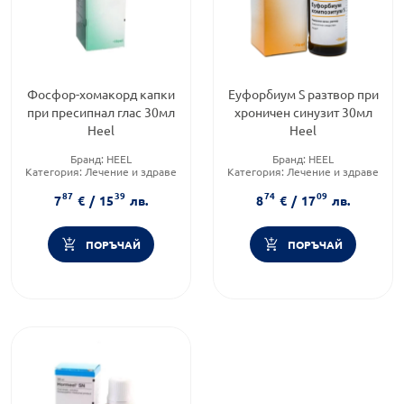
Фосфор-хомакорд капки
Еуфорбиум S разтвор при
при пресипнал глас 30мл
хроничен синузит 30мл
Heel
Heel
Бранд:
HEEL
Бранд:
HEEL
Категория:
Лечение и здраве
Категория:
Лечение и здраве
Форма на продукта:
капки
Форма на продукта:
капки
87
39
74
09
7
€
/
15
лв.
8
€
/
17
лв.
ПОРЪЧАЙ
ПОРЪЧАЙ