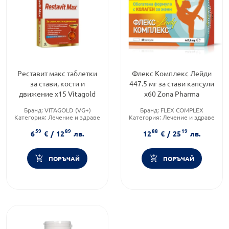
Реставит макс таблетки
Флекс Kомплекс Лейди
за стави, кости и
447.5 мг за стави капсули
движение х15 Vitagold
х60 Zona Pharmа
Бранд:
VITAGOLD (VG+)
Бранд:
FLEX COMPLEX
Категория:
Лечение и здраве
Категория:
Лечение и здраве
Предназначено за:
възрастни
Форма на продукта:
капсули
59
89
88
19
6
€
/
12
лв.
12
€
/
25
лв.
ПОРЪЧАЙ
ПОРЪЧАЙ