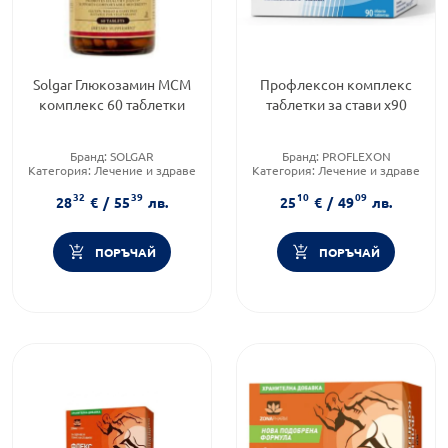
Solgar Глюкозамин МСМ
Профлексон комплекс
комплекс 60 таблетки
таблетки за стави х90
Бранд:
SOLGAR
Бранд:
PROFLEXON
Категория:
Лечение и здраве
Категория:
Лечение и здраве
Приложение:
перорално
Продуктова линия:
COMPLEX
32
39
10
09
28
€
/
55
лв.
25
€
/
49
лв.
ПОРЪЧАЙ
ПОРЪЧАЙ