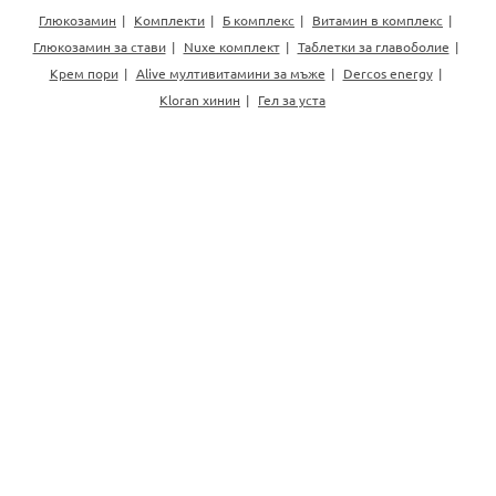
Глюкозамин
Комплекти
Б комплекс
Витамин в комплекс
Глюкозамин за стави
Nuxe комплект
Таблетки за главоболие
Крем пори
Alive мултивитамини за мъже
Dercos energy
Kloran хинин
Гел за уста