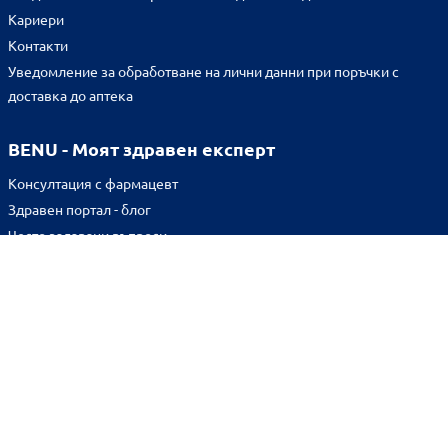
Кариери
Контакти
Уведомление за обработване на лични данни при поръчки с
доставка до аптека
BENU - Моят здравен експерт
Консултация с фармацевт
Здравен портал - блог
Често задавани въпроси
ВРЪЗКИ
Изпълнителна агенция по лекарствата
Български фармацевтичен съюз
Българска асоциация на помощник-фармацевтите
Министерство на здравеопазването
Комисия за защита на потребителите