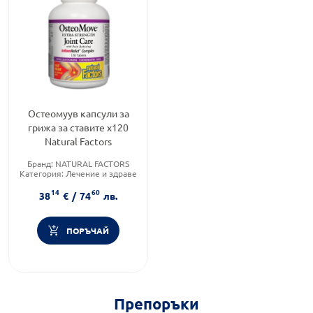
Остеомуув капсули за
грижа за ставите х120
Natural Factors
Бранд:
NATURAL FACTORS
Категория:
Лечение и здраве
Приложение:
орално
14
60
38
€
/
74
лв.
ПОРЪЧАЙ
Препоръки