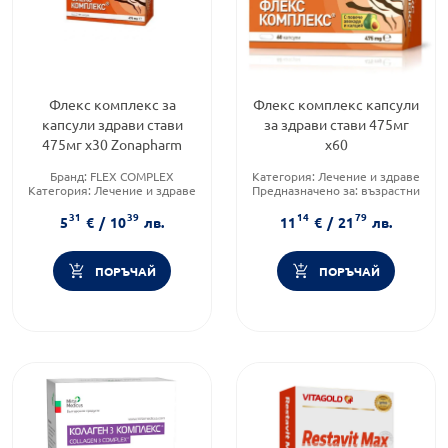
Флекс комплекс за
Флекс комплекс капсули
капсули здрави стави
за здрави стави 475мг
475мг х30 Zonapharm
х60
Бранд:
FLEX COMPLEX
Категория:
Лечение и здраве
Категория:
Лечение и здраве
Предназначено за:
възрастни
Предназначено за:
възрастни
Форма на продукта:
капсули
31
39
14
79
5
€
/
10
лв.
11
€
/
21
лв.
ПОРЪЧАЙ
ПОРЪЧАЙ