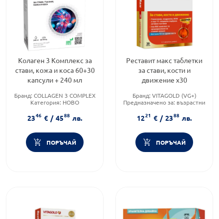
Колаген 3 Комплекс за
Реставит макс таблетки
стави, кожа и коса 60+30
за стави, кости и
капсули + 240 мл
движение х30
Бранд:
COLLAGEN 3 COMPLEX
Бранд:
VITAGOLD (VG+)
Категория:
НОВО
Предназначено за:
възрастни
Форма на продукта:
Приложение:
орално
46
88
21
88
комплект
23
€
/
45
лв.
12
€
/
23
лв.
ПОРЪЧАЙ
ПОРЪЧАЙ