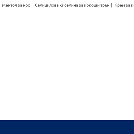
Ментол за нос
Салицилова киселина за кокоши трън
Крем за 