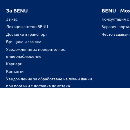
За BENU
BENU - Мо
За нас
Консултация с
Локации аптеки BENU
Здравен портал
Доставка и транспорт
Често задаван
Връщане и замяна
Уведомление за поверителност
видеонаблюдение
Кариери
Контакти
Уведомление за обработване на лични данни
при поръчки с доставка до аптека
CH
CZ
EE
LT
LV
HU
NL
RS
SK
RO
IT
BE
IE
UK
NO
DE