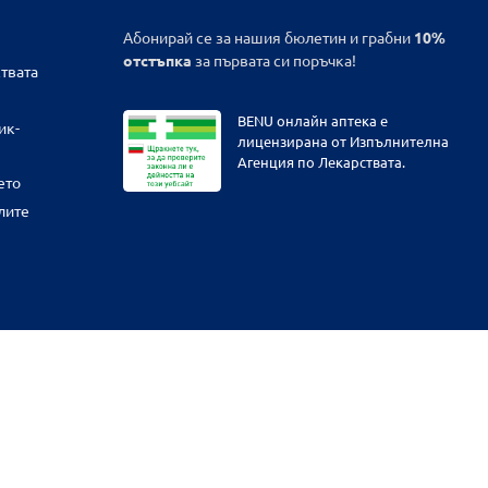
Абонирай се за нашия бюлетин и грабни
10%
отстъпка
за първата си поръчка!
твата
BENU онлайн аптека е
ик-
лицензирана от Изпълнителна
Агенция по Лекарствата.
ето
лите