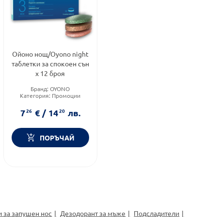
Ойоно нощ/Oyono night
таблетки за спокоен сън
х 12 броя
Бранд:
OYONO
Категория:
Промоции
Форма на продукта:
таблетки
7
26
€
/
14
20
лв.
ПОРЪЧАЙ
и за запушен нос
Дезодорант за мъже
Подсладители