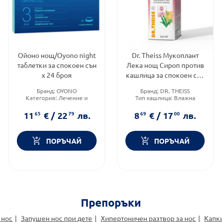
Ойоно нощ/Oyono night
Dr. Theiss Мукоплант
таблетки за спокоен сън
Лека нощ Сироп против
х 24 броя
кашлица за спокоен сън
250 мл
Бранд:
OYONO
Бранд:
DR. THEISS
Категория:
Лечение и
Тип кашлица:
Влажна
здраве
кашлица
Форма на продукта:
Форма на продукта:
сироп
11
65
€
/
22
79
лв.
8
69
€
/
17
00
лв.
таблетки
ПОРЪЧАЙ
ПОРЪЧАЙ
Препоръки
 нос
Запушен нос при дете
Хипертоничен разтвор за нос
Капк