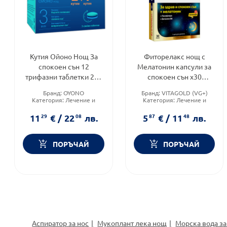
Кутия Ойоно Нощ За
Фиторелакс нощ с
спокоен сън 12
Мелатонин капсули за
трифазни таблетки 2+1
спокоен сън х30
опаковки
Vitagold
Бранд:
OYONO
Бранд:
VITAGOLD (VG+)
Категория:
Лечение и
Категория:
Лечение и
здраве
здраве
Форма на продукта:
Форма на продукта:
капсули
11
29
€
/
22
08
лв.
5
87
€
/
11
48
лв.
таблетки
ПОРЪЧАЙ
ПОРЪЧАЙ
Аспиратор за нос
Мукоплант лека нощ
Морска вода за