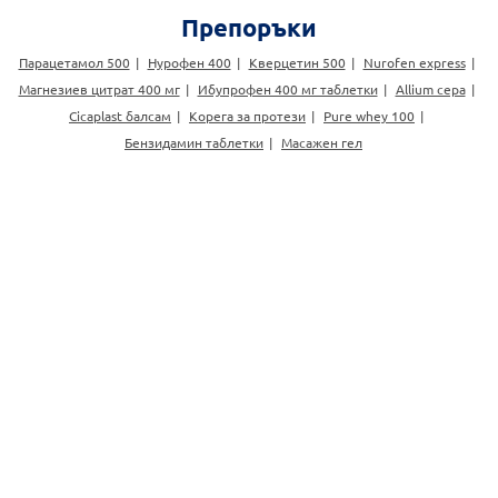
Препоръки
Парацетамол 500
Нурофен 400
Кверцетин 500
Nurofen express
Магнезиев цитрат 400 мг
Ибупрофен 400 мг таблетки
Allium cepa
Cicaplast балсам
Корега за протези
Pure whey 100
Бензидамин таблетки
Масажен гел