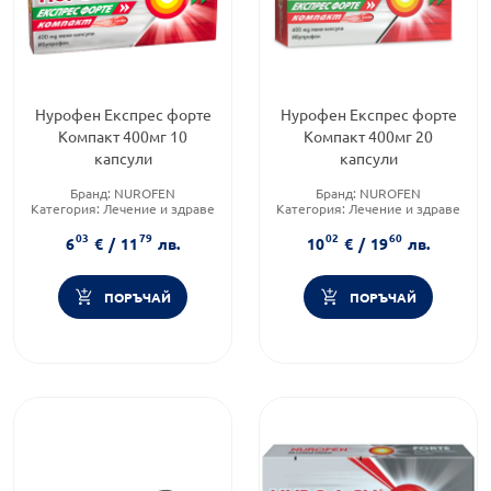
Нурофен Експрес форте
Нурофен Експрес форте
Компакт 400мг 10
Компакт 400мг 20
капсули
капсули
Бранд:
NUROFEN
Бранд:
NUROFEN
Категория:
Лечение и здраве
Категория:
Лечение и здраве
Форма на продукта:
капсули
Форма на продукта:
капсули
03
79
02
60
6
€
/
11
лв.
10
€
/
19
лв.
ПОРЪЧАЙ
ПОРЪЧАЙ