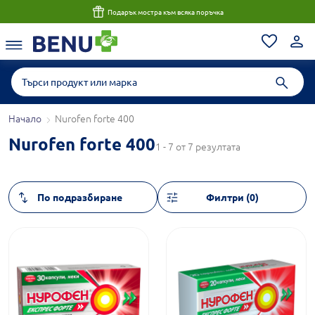
Подарък мостра към всяка поръчка
Начало
Nurofen forte 400
Nurofen forte 400
1 - 7 от 7 резултата
Филтри (0)