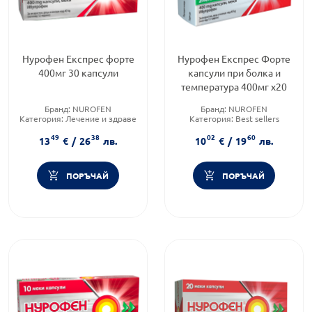
Нурофен Експрес форте
Нурофен Експрес Форте
400мг 30 капсули
капсули при болка и
температура 400мг х20
Бранд:
NUROFEN
Бранд:
NUROFEN
Категория:
Лечение и здраве
Категория:
Best sellers
Форма на продукта:
капсули
Продуктова линия:
EXPRESS
49
38
02
60
FORTE
13
€
/
26
лв.
10
€
/
19
лв.
ПОРЪЧАЙ
ПОРЪЧАЙ