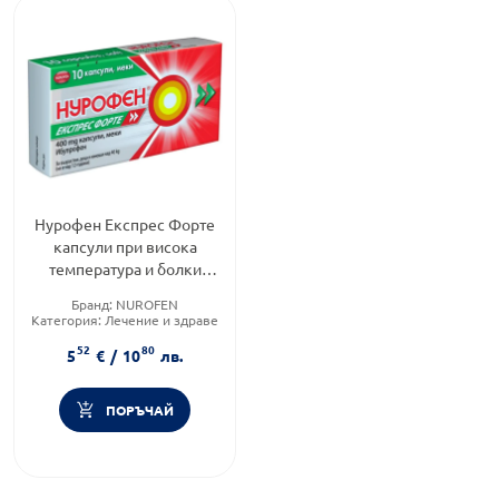
Нурофен Експрес Форте
капсули при висока
температура и болки
400мг х10
Бранд:
NUROFEN
Категория:
Лечение и здраве
Продуктова линия:
EXPRESS
52
80
5
€
/
10
лв.
ПОРЪЧАЙ