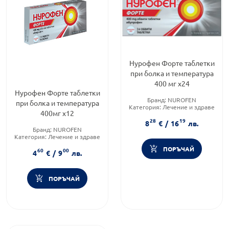
Нурофен Форте таблетки
при болка и температура
400 мг х24
Нурофен Форте таблетки
Бранд:
NUROFEN
при болка и температура
Категория:
Лечение и здраве
400мг х12
Форма на продукта:
таблетки
28
19
8
€
/
16
лв.
Бранд:
NUROFEN
Категория:
Лечение и здраве
Форма на продукта:
таблетки
ПОРЪЧАЙ
60
00
4
€
/
9
лв.
ПОРЪЧАЙ