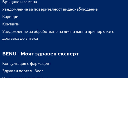
Връщане и замяна
Уведомление за поверителност видеонаблюдение
Кариери
Контакти
Уведомление за обработване на лични данни при поръчки с
доставка до аптека
BENU - Моят здравен експерт
Консултация с фармацевт
Здравен портал - блог
Често задавани въпроси
ВРЪЗКИ
Изпълнителна агенция по лекарствата
Български фармацевтичен съюз
Българска асоциация на помощник-фармацевтите
Министерство на здравеопазването