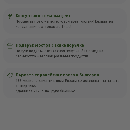
Консултация с фармацевт
Посъветвай се с магистър-фармацевт онлайн! Безплатна
консултация с отговор до 1 час!
Подарък мостра с всяка поръчка
Получи подарък с всяка своя покупка, без оглед на
стойността – тествай различни продукти!
Първата европейска верига в България
189 милиона клиенти в цяла Европа се доверяват на нашата
експертиза.
*Данни за 2023г. на Група Фьоникс