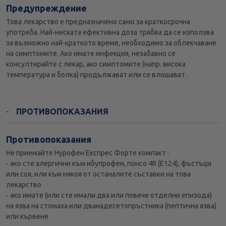
Предупреждение
Това лекарство е предназначено само за краткосрочна
употреба. Най-ниската ефективна доза трябва да се използва
за възможно най-краткото време, необходимо за облекчаване
на симптомите. Ако имате инфекция, незабавно се
консултирайте с лекар, ако симптомите (напр. висока
температура и болка) продължават или се влошават .
ПРОТИВОПОКАЗАНИЯ
Противопоказания
Не приемайте Нурофен Експрес Форте компакт :
- ако сте алергични към ибупрофен, понсо 4R (E124), фъстъци
или соя, или към някоя от останалите съставки на това
лекарство
- ако имате (или сте имали два или повече отделни епизода)
на язва на стомаха или дванадесетопръстника (пептична язва)
или кървене