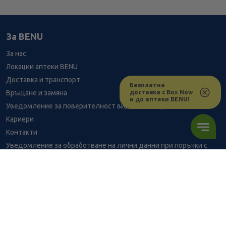
За BENU
За нас
Локации аптеки BENU
Доставка и транспорт
Безплатна
доставка с Box Now
Връщане и замяна
и до аптеки BENU!
Уведомление за поверителност видеонаблюдение
Кариери
Контакти
Уведомление за обработване на лични данни при поръчки с
доставка до аптека
BENU - Моят здравен експерт
Консултация с фармацевт
10.02
/
19,60
В наличност
€
лв.
Здравен портал - блог