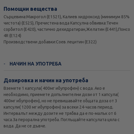
Помощни вещества
Сърцевина:Макрогол (E1521), Калиев хидроксид (минимум 85%
чистота) (E525), Пречистена вода Капсулна обвивка:Течен
сорбитол (E420), частично дехидратиран,Желатин (E441),Понсо
4R (E124)
Производствени добавки:Соев лецитин (E322)
НАЧИН НА УПОТРЕБА
Дозировка и начин на употреба
Вземете 1 капсула( 400мг ибупрофен) с вода. Ако е
необходимо, приемете допълнителни дози от 1 капсула(
400мг ибупрофен), но не превишавайте общата доза от 3
капсули( 1200 мг ибупрофен) за всеки 24-часов период.
Интервалът между дозите не трябва да е по-малък от 6
часа.За перорална употреба. Поглъщайте капсулата цяла с
вода. Да не се дъвче.