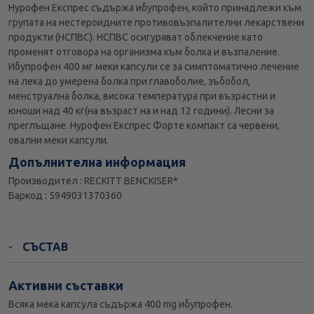
Нурофен Експрес съдържа ибупрофен, който принадлежи към
групата на нестероидните противовъзпалителни лекарствени
продукти (НСПВС). НСПВС осигуряват облекчение като
променят отговора на организма към болка и възпаление.
Ибупрофен 400 мг меки капсули се за симптоматично лечение
на лека до умерена болка при главоболие, зъбобол,
менструална болка, висока температура при възрастни и
юноши над 40 кг(на възраст на и над 12 години). Лесни за
преглъщане. Нурофен Експрес Форте компакт са червени,
овални меки капсули.
Допълнителна информация
Производител : RECKITT BENCKISER*
Баркод : 5949031370360
СЪСТАВ
Активни съставки
Всяка мека капсула съдържа 400 mg ибупрофен.