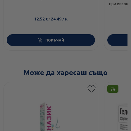
при висока температура и болка 200мг/5мл
12.52
/
24.49
€
лв.
ПОРЪЧАЙ
Може да харесаш също