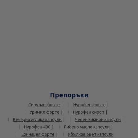
Препоръки
Синулан форте
Нурофен форте
Уримил форте
Нурофен сироп
Вечерна иглика капсули
Черен кимион капсули
Нурофен 400
Рибено масло капсули
Ехинацея форте
Ябълков оцет капсули