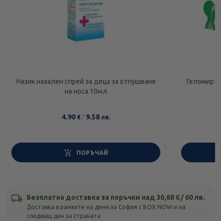
Назик назален спрей за деца за отпушване
Геломирто
на носа 10мл
4.90
/
9.58
€
лв.
ПОРЪЧАЙ
Безплатна доставка за поръчки над 30,68 Є/ 60 лв.
Доставка в рамките на деня за София с BOX NOW и на
следващ ден за страната