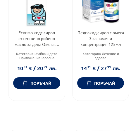
Ескимо кидс сироп
Педиакид сироп с омега
естествено рибено
3 за памет и
масло за деца Омега 3-
концентрация 125мл
6-9 + Витамини
Категория:
Майка и дете
Категория:
Лечение и
Приложение:
орално
здраве
Форма на продукта:
сироп
Предназначено за:
деца
Приложение:
орално
10
53
€
/
20
59
лв.
14
31
€
/
27
99
лв.
ПОРЪЧАЙ
ПОРЪЧАЙ