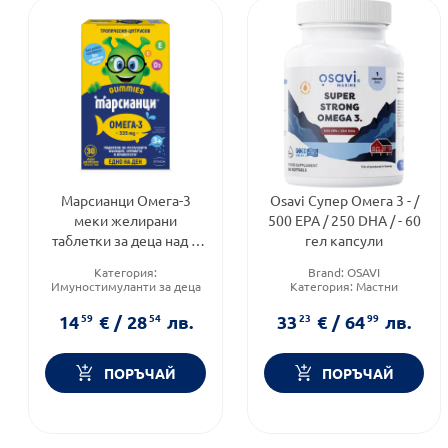
Марсианци Омега-3
Osavi Супер Омега 3 - /
меки желирани
500 EPA / 250 DHA / - 60
таблетки за деца над 3
гел капсули
години х30
Категория:
Brand:
OSAVI
Имуностимуланти за деца
Категория:
Мастни
Brand:
benu.bg
киселини
Форма на продукта:
капсули
14
59
€
/
28
54
лв.
33
23
€
/
64
99
лв.
ПОРЪЧАЙ
ПОРЪЧАЙ