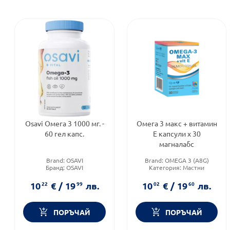
Osavi Омега 3 1000 мг. -
Омега 3 макс + витамин
60 гел капс.
Е капсули х 30
магналабс
Brand:
OSAVI
Brand:
OMEGA 3 (A8G)
Бранд:
OSAVI
Категория:
Мастни
Форма на продукта:
капсули
киселини
Предназначено за:
10
22
€
/
19
99
лв.
10
02
€
/
19
60
лв.
възрастни
ПОРЪЧАЙ
ПОРЪЧАЙ