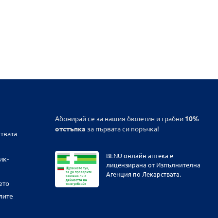
Абонирай се за нашия бюлетин и грабни
10%
отстъпка
за първата си поръчка!
твата
BENU онлайн аптека е
ик-
лицензирана от Изпълнителна
Агенция по Лекарствата.
ето
лите