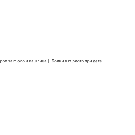
роп за гърло и кашлица
Болки в гърлото при дете