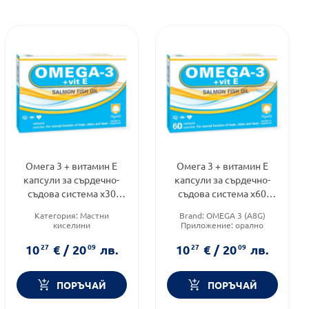
Омега 3 + витамин Е
Омега 3 + витамин Е
капсули за сърдечно-
капсули за сърдечно-
съдова система х30
съдова система х60
Magnalabs
Magnalabs
Категория:
Мастни
Brand:
OMEGA 3 (A8G)
киселини
Приложение:
орално
Приложение:
орално
Форма на продукта:
капсули
Форма на продукта:
капсули
10
27
€
/
20
09
лв.
10
27
€
/
20
09
лв.
ПОРЪЧАЙ
ПОРЪЧАЙ