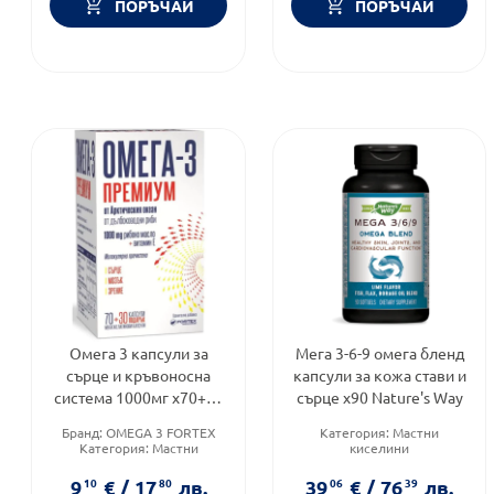
ПОРЪЧАЙ
ПОРЪЧАЙ
Омега 3 капсули за
Мега 3-6-9 омега бленд
сърце и кръвоносна
капсули за кожа стави и
система 1000мг х70+30
сърце х90 Nature's Way
капсули Fortex
Бранд:
OMEGA 3 FORTEX
Категория:
Мастни
Категория:
Мастни
киселини
киселини
Предназначено за:
Форма на продукта:
капсули
възрастни
9
10
€
/
17
80
лв.
39
06
€
/
76
39
лв.
Приложение:
орално