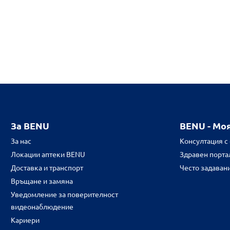
За BENU
BENU - Мо
За нас
Консултация с
Локации аптеки BENU
Здравен портал
Доставка и транспорт
Често задаван
Връщане и замяна
Уведомление за поверителност
видеонаблюдение
Кариери