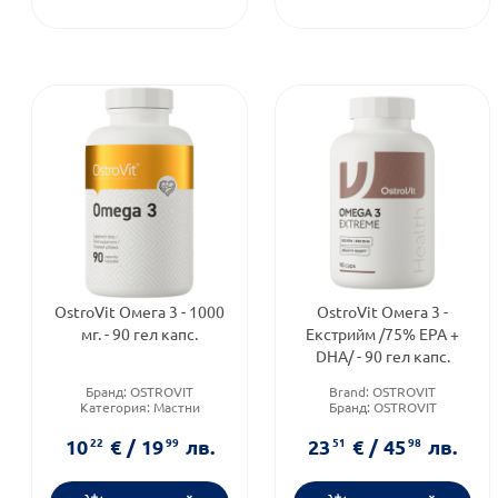
OstroVit Омега 3 - 1000
OstroVit Омега 3 -
мг. - 90 гел капс.
Екстрийм /75% EPA +
DHA/ - 90 гел капс.
Бранд:
OSTROVIT
Brand:
OSTROVIT
Категория:
Мастни
Бранд:
OSTROVIT
киселини
Форма на продукта:
капсули
Форма на продукта:
капсули
10
22
€
/
19
99
лв.
23
51
€
/
45
98
лв.