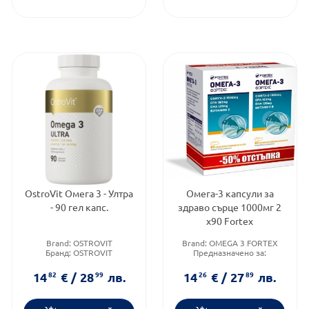
OstroVit Омега 3 - Ултра
Омега-3 капсули за
- 90 гел капс.
здраво сърце 1000мг 2
х90 Fortex
Brand:
OSTROVIT
Brand:
OMEGA 3 FORTEX
Бранд:
OSTROVIT
Предназначено за:
Категория:
Мастни
възрастни
киселини
Приложение:
орално
14
82
€
/
28
99
лв.
14
26
€
/
27
89
лв.