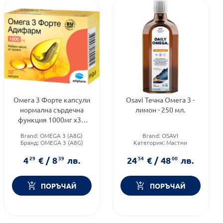
Омега 3 Форте капсули
Osavi Течна Омега 3 -
нормална сърдечна
лимон - 250 мл.
функция 1000мг х30
Adipharm
Brand:
OMEGA 3 (A8G)
Brand:
OSAVI
Бранд:
OMEGA 3 (A8G)
Категория:
Мастни
Предназначено за:
киселини
възрастни/деца
Форма на продукта:
ликуид
4
29
€
/
8
39
лв.
24
54
€
/
48
00
лв.
ПОРЪЧАЙ
ПОРЪЧАЙ