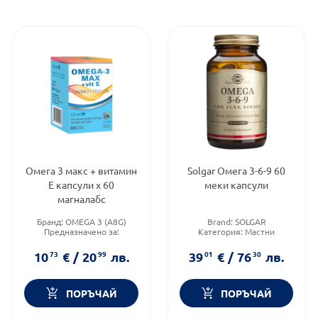
Омега 3 макс + витамин
Solgar Омега 3-6-9 60
Е капсули х 60
меки капсули
магналабс
Бранд:
OMEGA 3 (A8G)
Brand:
SOLGAR
Предназначено за:
Категория:
Мастни
възрастни
киселини
Форма на продукта:
капсули
Приложение:
перорално
10
73
€
/
20
99
лв.
39
01
€
/
76
30
лв.
ПОРЪЧАЙ
ПОРЪЧАЙ