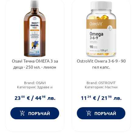
Osavi Течна ОМЕГА 3 за
OstroVit Омега 3-6-9 - 90
деца - 250 мл. - лимон
гел капс.
Brand:
OSAVI
Brand:
OSTROVIT
Категория:
Здраве и
Категория:
Мастни
красота
киселини
Форма на продукта:
ликуид
Форма на продукта:
капсули
23
00
€
/
44
98
лв.
11
24
€
/
21
98
лв.
ПОРЪЧАЙ
ПОРЪЧАЙ