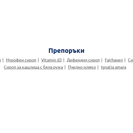
Препоръки
п
Нурофен сироп
Vitamin d3
Дефендил сироп
Fairhaven
Си
Сироп за кашлица с бяла ружа
Пчелно мляко
Ignatia amara