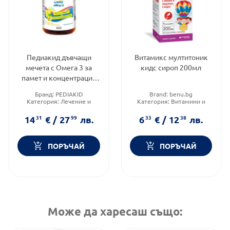
Педиакид дъвчащи
Витамикс мултитоник
мечета с Омега 3 за
кидс сироп 200мл
памет и концентрация
х60
Бранд:
PEDIAKID
Brand:
benu.bg
Категория:
Лечение и
Категория:
Витамини и
здраве
минерали
Форма на продукта:
Форма на продукта:
сироп
14
31
€
/
27
99
лв.
6
33
€
/
12
38
лв.
желирани таблетки
ПОРЪЧАЙ
ПОРЪЧАЙ
Може да харесаш също: