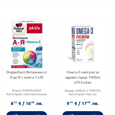
Doppelherz Витамини от
Омега-3 капсули за
А до Я + омега 3 х30
здраво сърце 1000мг
х70 Fortex
Brand:
DOPPELHERZ
Бранд:
OMEGA 3 FORTEX
Категория:
Мултивитамини
Категория:
Мастни
за възрастни
киселини
Продуктова линия:
ACTIVE
Форма на продукта:
капсули
8
53
€
/
16
68
лв.
9
10
€
/
17
80
лв.