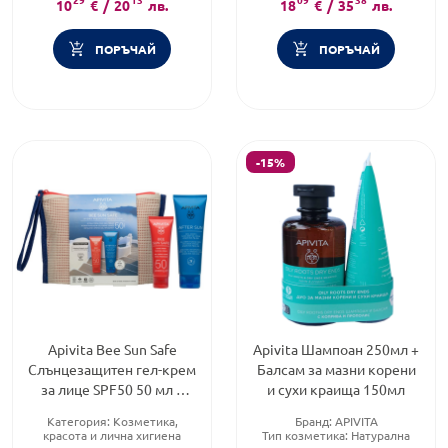
10
€
/
20
лв.
18
€
/
35
лв.
ПОРЪЧАЙ
ПОРЪЧАЙ
-15%
Apivita Bee Sun Safe
Apivita Шампоан 250мл +
Слънцезащитен гел-крем
Балсам за мазни корени
за лице SPF50 50 мл +
и сухи краища 150мл
Гел-крем за след слънце
Категория:
Козметика,
Бранд:
APIVITA
100мл
красота и лична хигиена
Тип козметика:
Натурална