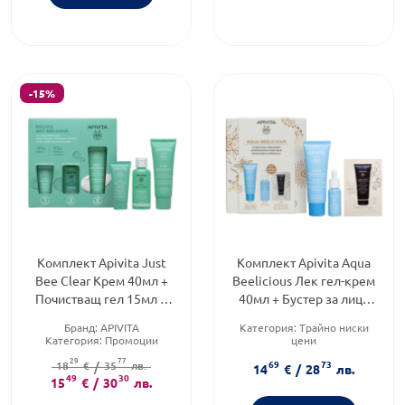
Съгласявам се с общите условия
Съгласявам се с общите условия
ОБЩИ УСЛОВИЯ
Абонирам се
-15%
Комплект Apivita Just
Комплект Apivita Aqua
Bee Clear Крем 40мл +
Beelicious Лек гел-крем
Почистващ гел 15мл +
40мл + Бустер за лице
Пречистващ лосион 50мл
10мл + Black Detox
Бранд:
APIVITA
Категория:
Трайно ниски
Почистващ гел
Категория:
Промоции
цени
Форма на продукта:
Продуктова линия:
AQUA
29
77
69
73
18
комплект
€
/
35
лв.
BEELICIOUS
14
€
/
28
лв.
49
30
Форма на продукта:
15
€
/
30
лв.
комплект