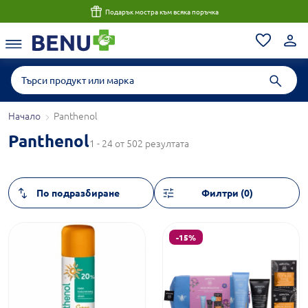
Подарък мостра към всяка поръчка
Начало
Panthenol
Panthenol
1 - 24 от 502 резултата
Филтри (0)
-15%