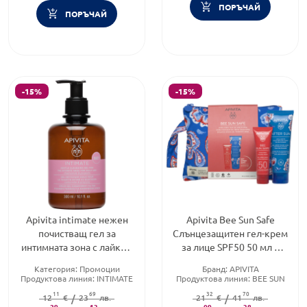
ПОРЪЧАЙ
ПОРЪЧАЙ
-15%
-15%
Apivita intimate нежен
Apivita Bee Sun Safe
почистващ гел за
Слънцезащитен гел-крем
интимната зона с лайка и
за лице SPF50 50 мл +
прополис 300ml
Гел-крем за след слънце
Категория:
Промоции
Бранд:
APIVITA
100мл
Продуктова линия:
INTIMATE
Продуктова линия:
BEE SUN
GENTLE
SAFE
11
69
32
70
Форма на продукта:
12
€
/
23
лв.
гел
Слънцезащитен фактор:
21
€
/
41
лв.
SPF
29
13
09
50
38