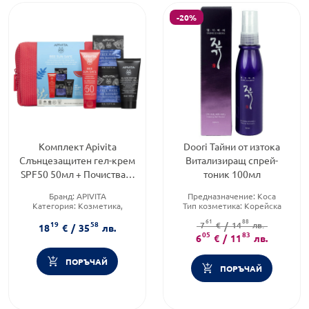
-20%
Комплект Apivita
Doori Тайни от изтока
Слънцезащитен гел-крем
Витализиращ спрей-
SPF50 50мл + Почистващ
тоник 100мл
гел 50мл + Маска за лице
Бранд:
APIVITA
Предназначение:
Коса
2х8мл
Категория:
Козметика,
Тип козметика:
Корейска
красота и лична хигиена
козметика
61
88
19
58
Форма на продукта:
Тип продукт:
7
€
/
14
Спрей
лв.
18
€
/
35
лв.
комплект
05
83
6
€
/
11
лв.
ПОРЪЧАЙ
ПОРЪЧАЙ