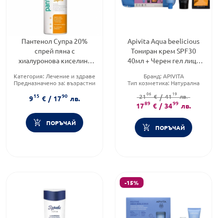
Пантенол Супра 20%
Apivita Aqua beelicious
спрей пяна с
Тониран крем SPF30
хиалуронова киселина
40мл + Черен гел лице
150мл
50мл + Маска за лице
Категория:
Лечение и здраве
Бранд:
APIVITA
мед 2х8мл
Предназначено за:
възрастни
Тип козметика:
Натурална
Форма на продукта:
спрей
козметика
06
19
15
90
21
Функционалност:
€
/
41
лв.
9
€
/
17
лв.
Подхранване и хидратация
89
99
17
€
/
34
лв.
ПОРЪЧАЙ
ПОРЪЧАЙ
-15%