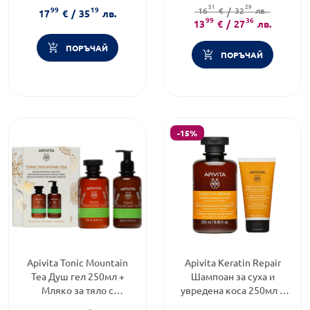
Продуктова линия:
BEE SUN
козметика
51
29
99
19
SAFE
Тип коса:
16
€
/
Мазна коса
32
лв.
17
€
/
35
лв.
Тип продукт:
Крем
99
36
13
€
/
27
лв.
ПОРЪЧАЙ
ПОРЪЧАЙ
-15%
Apivita Tonic Mountain
Apivita Keratin Repair
Tea Душ гел 250мл +
Шампоан за суха и
Мляко за тяло с
увредена коса 250мл +
планински чай 200мл
Балсам за увредена коса