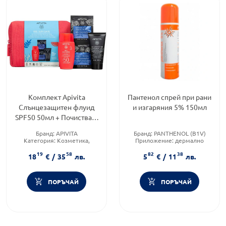
Комплект Apivita
Пантенол спрей при рани
Слънцезащитен флуид
и изгаряния 5% 150мл
SPF50 50мл + Почистващ
гел 50мл +Маска за лице
Бранд:
APIVITA
Бранд:
PANTHENOL (B1V)
2х8мл
Категория:
Козметика,
Приложение:
дермално
красота и лична хигиена
Форма на продукта:
спрей
19
58
82
38
Форма на продукта:
18
€
/
35
лв.
5
€
/
11
лв.
комплект
ПОРЪЧАЙ
ПОРЪЧАЙ