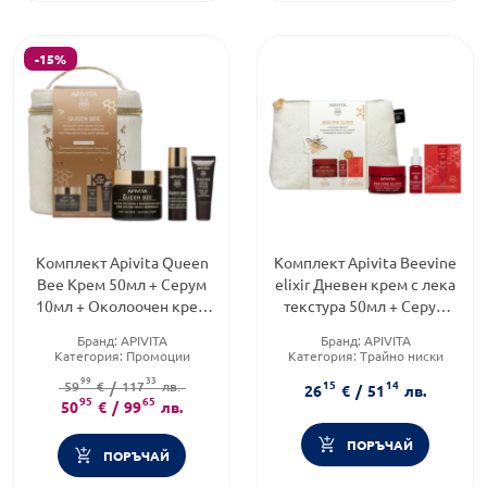
-15%
Комплект Apivita Queen
Комплект Apivita Beevine
Bee Крем 50мл + Серум
elixir Дневен крем с лека
10мл + Околоочен крем
текстура 50мл + Серум
2мл
10мл + Крем за очен
Бранд:
APIVITA
Бранд:
APIVITA
контур
Категория:
Промоции
Категория:
Трайно ниски
Форма на продукта:
цени
99
33
15
14
59
комплект
€
/
117
лв.
Форма на продукта:
26
€
/
51
лв.
95
65
комплект
50
€
/
99
лв.
ПОРЪЧАЙ
ПОРЪЧАЙ