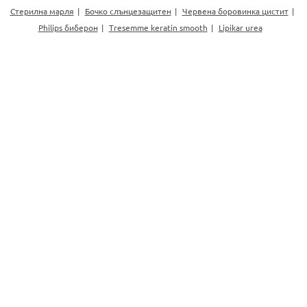
Стерилна марля
Бочко слънцезащитен
Червена боровинка цистит
Philips биберон
Tresemme keratin smooth
Lipikar urea