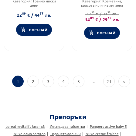
Категория:
Трайно ниски
Категория:
Козметика,
150мл
цени
красота и лична хигиена
Тип козметика:
Натурална
Тип козметика:
Натурална
58
38
89
77
козметика
17
козметика
€
/
34
лв.
22
€
/
44
лв.
Форма на продукта:
Форма на продукта:
89
12
14
€
/
29
лв.
комплект
комплект
ПОРЪЧАЙ
ПОРЪЧАЙ
...
1
2
3
4
5
21
>
Препоръки
Loreal revitalift laser x3
Леспедеза таблетки
Pampers active baby 5
Nuxe олио за тяло
Парацетамол 300
Nuxe creme fraiche