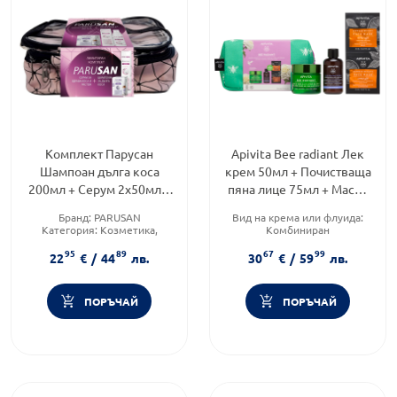
Комплект Парусан
Apivita Bee radiant Лек
Шампоан дълга коса
крем 50мл + Почистваща
200мл + Серум 2х50мл +
пяна лице 75мл + Маска
несесер
за лице с портокал 2х8мл
Бранд:
PARUSAN
Вид на крема или флуида:
Категория:
Козметика,
Комбиниран
красота и лична хигиена
Форма на продукта:
95
89
67
99
Форма на продукта:
комплект
22
€
/
44
лв.
30
€
/
59
лв.
комплект
Функционалност:
Антиейдж
ПОРЪЧАЙ
ПОРЪЧАЙ