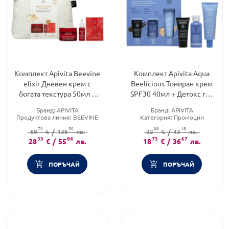
Комплект Apivita Beevine
Комплект Apivita Aqua
elixir Дневен крем с
Beelicious Тониран крем
богата текстура 50мл +
SPF30 40мл + Детокс гел
Серум 10мл + Крем за
15мл + Тоник 50мл
Бранд:
APIVITA
Бранд:
APIVITA
очен конту
Продуктова линия:
BEEVINE
Категория:
Промоции
ELIXIR
Форма на продукта:
79
50
08
18
Форма на продукта:
69
€
/
136
лв.
22
комплект
€
/
43
лв.
55
комплект
84
75
67
28
€
/
55
лв.
18
€
/
36
лв.
ПОРЪЧАЙ
ПОРЪЧАЙ