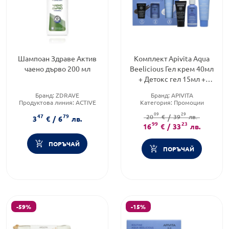
Шампоан Здраве Актив
Комплект Apivita Aqua
чаено дърво 200 мл
Beelicious Гел крем 40мл
+ Детокс гел 15мл +
Тоник 50мл
Бранд:
ZDRAVE
Бранд:
APIVITA
Продуктова линия:
ACTIVE
Категория:
Промоции
Тип козметика:
Масова
Форма на продукта:
09
29
47
79
козметика
20
комплект
€
/
39
лв.
3
€
/
6
лв.
99
23
16
€
/
33
лв.
ПОРЪЧАЙ
ПОРЪЧАЙ
-59%
-15%