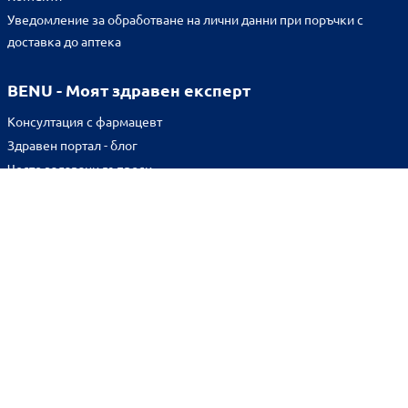
Уведомление за обработване на лични данни при поръчки с
доставка до аптека
BENU - Моят здравен експерт
Консултация с фармацевт
Здравен портал - блог
Често задавани въпроси
ВРЪЗКИ
Изпълнителна агенция по лекарствата
Български фармацевтичен съюз
Българска асоциация на помощник-фармацевтите
Министерство на здравеопазването
Комисия за защита на потребителите
Абонирай се за нашия бюлетин и грабни
10% отстъпка
за