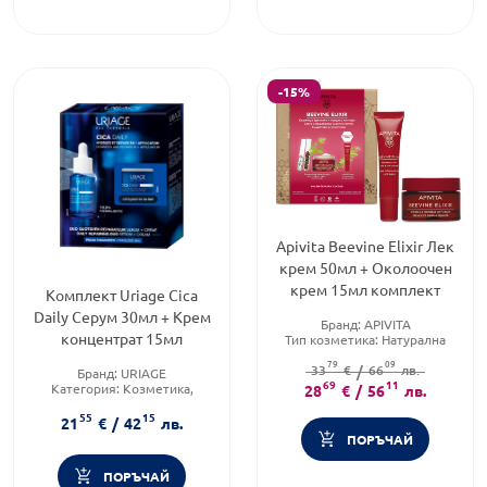
-15%
Apivita Beevine Elixir Лек
Абонирай се!
крем 50мл + Околоочен
Вземи промокод за -10%
крем 15мл комплект
Комплект Uriage Cica
Име:
Daily Серум 30мл + Крем
Бранд:
APIVITA
концентрат 15мл
Тип козметика:
Натурална
козметика
79
09
Функционалност:
33
€
/
66
Антиейдж
лв.
Бранд:
URIAGE
E-mail:
69
11
Категория:
Козметика,
28
€
/
56
лв.
красота и лична хигиена
55
15
Форма на продукта:
21
€
/
42
лв.
комплект
ПОРЪЧАЙ
Пол
Жена
Мъж
ПОРЪЧАЙ