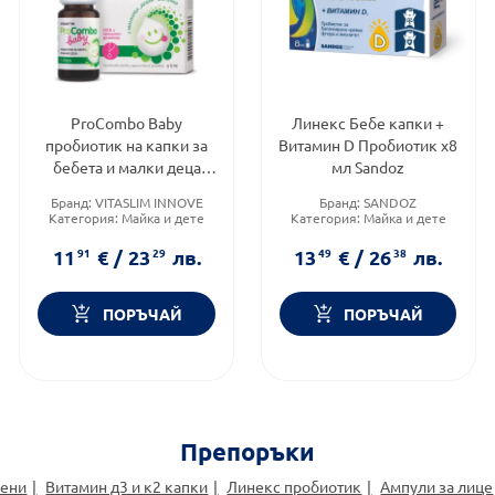
ProCombo Baby
Линекс Бебе капки +
пробиотик на капки за
Витамин D Пробиотик х8
бебета и малки деца
мл Sandoz
5мл Vitaslim Innove
Бранд:
VITASLIM INNOVE
Бранд:
SANDOZ
Категория:
Майка и дете
Категория:
Майка и дете
Продуктова линия:
Форма на продукта:
капки
PROCOMBO
11
91
€
/
23
29
лв.
13
49
€
/
26
38
лв.
ПОРЪЧАЙ
ПОРЪЧАЙ
Препоръки
жени
Витамин д3 и к2 капки
Линекс пробиотик
Ампули за лице