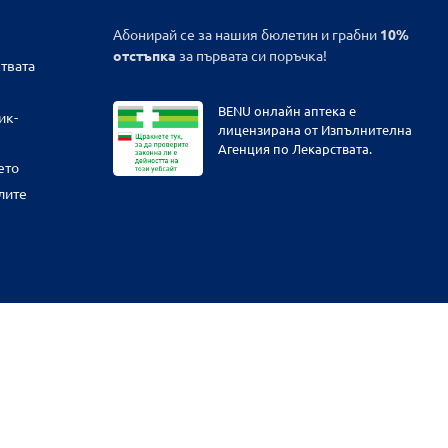
Абонирай се за нашия бюлетин и грабни
10%
отстъпка
за първата си поръчка!
твата
BENU онлайн аптека е
ик-
лицензирана от Изпълнителна
Агенция по Лекарствата.
ето
лите