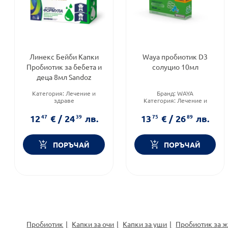
Линекс Бейби Капки
Waya пробиотик D3
Пробиотик за бебета и
солуцио 10мл
деца 8мл Sandoz
Категория:
Лечение и
Бранд:
WAYA
здраве
Категория:
Лечение и
Продуктова линия:
BABY
здраве
Форма на продукта:
капки
Форма на продукта:
капки
12
47
€
/
24
39
лв.
13
75
€
/
26
89
лв.
ПОРЪЧАЙ
ПОРЪЧАЙ
Пробиотик
Капки за очи
Капки за уши
Пробиотик за 