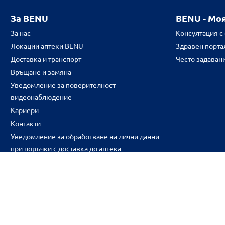
За BENU
BENU - Мо
За нас
Консултация с
Локации аптеки BENU
Здравен портал
Доставка и транспорт
Често задаван
Връщане и замяна
Уведомление за поверителност
видеонаблюдение
Кариери
Контакти
Уведомление за обработване на лични данни
при поръчки с доставка до аптека
CH
CZ
EE
LT
LV
HU
NL
RS
SK
RO
IT
BE
IE
UK
NO
DE