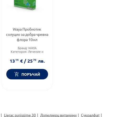
Waya Пробиотик
солуцио за добра чревна
флора 10мл
Бранд:
WAYA
Категория:
Лечение и
здраве
Форма на продукта:
капки
13
14
€
/
25
70
лв.
ПОРЪЧАЙ
Lierac sunissime 30
Допелхерц витамини
Сукралфат